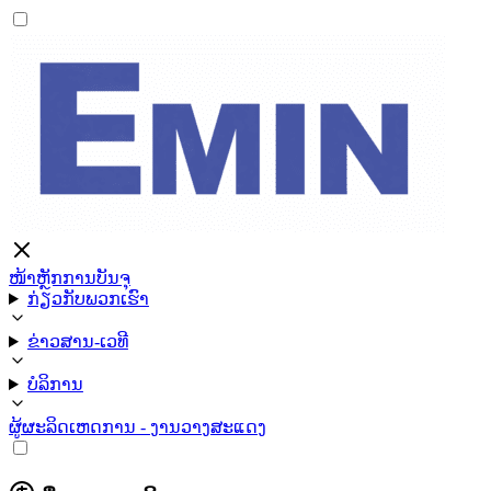
ໜ້າຫຼັກ
ການບັນຈຸ
ກ່ຽວກັບພວກເຮົາ
ຂ່າວສານ-ເວທີ
ບໍລິການ
ຜູ້ຜະລິດ
ເຫດການ - ງານວາງສະແດງ