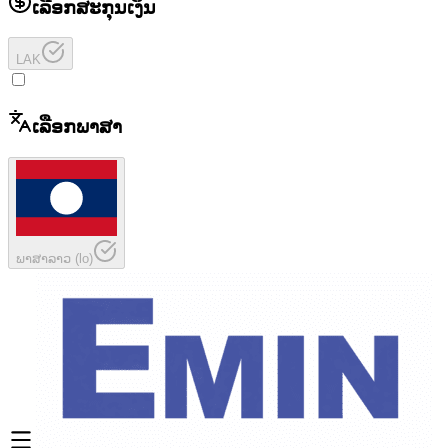
ເລືອກສະກຸນເງິນ
LAK
ເລືອກພາສາ
ພາສາລາວ
(
lo
)