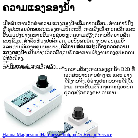
ຄວາມແຂງຂອງນ້ຳ
ເມື່ອຜົນການວັດຄ່າຄວາມແຂງຂອງນ້ຳເລີ່ມຄາດເຄື່ອນ, ອ່ານຄ່າບໍ່ນິ່ງ
ຫຼື ອຸປະກອນບໍ່ຕອບສະໜອງຕາມປົກກະຕິ, ການສົ່ງເຂົ້າກວດເຊັກແລະ
ສ້ອມແປງຢ່າງເໝາະສົມຈະຊ່ວຍຫຼຸດຄວາມສ່ຽງຕໍ່ການຕີຄວາມຜິດ
ຂອງຂໍ້ມູນ. ສຳລັບຫ້ອງປະລິກວດ, ລະບົບຜະລິດ, ງານຄວບຄຸມນ້ຳ
ແລະ ງານວິເຄາະຄຸນນະພາບ,
ບໍລິການສ້ອມແປງເຄື່ອງກວດຄວາມ
ແຂງຂອງນ້ຳ
ເປັນທາງເລືອກທີ່ຊ່ວຍຮັກສາການໃຊ້ງານຂອງອຸປະກອນ
ໃຫ້ຕໍ່ເນື່ອງ.
ຕົວຕອງ & ການຈັດລຽງ
ໜ້າໝວດນີ້ຖືກຈັດທຳເພື່ອຮອງຮັບຄວາມຕ້ອງການຂອງລູກຄ້າ B2B ທີ່
ຕ້ອງການປະເມີນອາການເສຍ, ກວດສະພາບການທຳງານ ແລະ ວາງ
ແຜນສ້ອມໃຫ້ສອດຄ່ອງກັບການໃຊ້ງານຈິງ. ບໍ່ວ່າອຸປະກອນຈະໃຊ້ໃນ
ງານຫ້ອງແລັບ ຫຼື ງານພາກສະໜາມ, ການສ້ອມທີ່ຖືກຈຸດຈະຊ່ວຍຍືດ
ອາຍຸການໃຊ້ງານ ແລະ ລົດການຢຸດຊະງັກຂອງຂະບວນການ.
Hanna Magnesium Hardness Photometer Repair Service