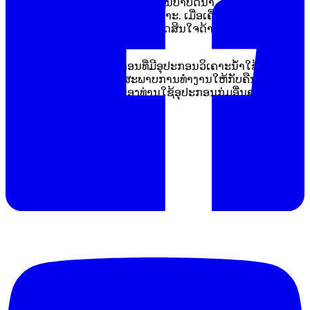
ຕັ້ງແຕ່ລະບົບນ້ຳໃຊ້, ລະບົບ boiler, ງານບຳບັດນ້ຳ, ອາຫານແລະ
ເຄື່ອງດື່ມ ໄປຈົນເຖິງຫ້ອງທົດລອງວິເຄາະ. ເມື່ອເຄື່ອງວັດມີບັນຫາ,
ຄຸນນະພາບຂໍ້ມູນອາດກະທົບຕໍ່ການຕັດສິນໃຈດ້ານຂະບວນການ ແລະ
ການຄວບຄຸມມາດຕະຖານ.
ໝວດນີ້ຈຶ່ງເໝາະສຳລັບອົງກອນທີ່ມີອຸປະກອນວິເຄາະນ້ຳໃຊ້ງານເປັນ
ປະຈຳ ແລະ ຕ້ອງການຟື້ນຟູສະພາບການທຳງານໃຫ້ກັບຄືນສູ່ສະພາບ
ທີ່ເໝາະສົມ. ຖ້າໜ່ວຍງານຂອງທ່ານໃຊ້ອຸປະກອນກຸ່ມອື່ນຄຽງກັນ,
ສາມາດສຶກສາໝວດ
ບໍລິການສ້ອມແ