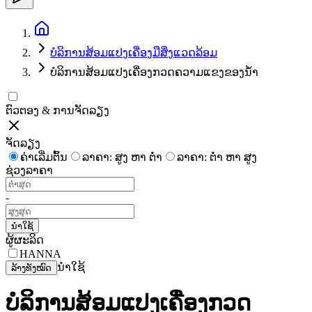
ບໍລິການສ້ອມແປງເຄື່ອງມືສິ່ງແວດລ້ອມ
ບໍລິການສ້ອມແປງເຄື່ອງກວດຄວາມແຂງຂອງນ້ຳ
ຕົວຕອງ & ການຈັດລຽງ
ຈັດລຽງ
ຄ່າເລີ່ມຕົ້ນ
ລາຄາ: ສູງ ຫາ ຕໍ່າ
ລາຄາ: ຕໍ່າ ຫາ ສູງ
ຊ່ວງລາຄາ
-
ນຳໃຊ້
ຜູ້ຜະລິດ
HANNA
ນຳໃຊ້
ລ້າງທັງໝົດ
ບໍລິການສ້ອມແປງເຄື່ອງກວດ