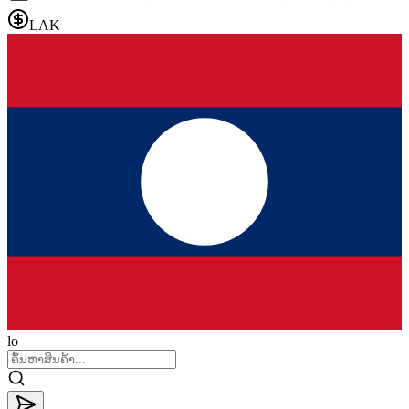
LAK
lo