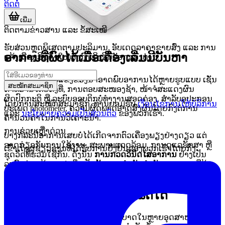
ຕິດຕໍ່
ເພີ່ມ
ຕິດຕາມຂ່າວສານ ແລະ ຂໍ້ສະເໜີ
ຮັບສ່ວນຫຼຸດພິເສດຕາມປະລິມານ, ອັບເດດລາຄາຂາຍສົ່ງ ແລະ ການ
ອາການທີ່ພົບໄດ້ເມື່ອເຄື່ອງເລີ່ມມີບັນຫາ
ແຈ້ງເຕືອນສິນຄ້າໃໝ່ສົ່ງກົງເຖິງອິນບັອກຂອງທ່ານ.
ເຄື່ອງກວດຄວາມແຂງຂອງນ້ຳອາດພົບອາການໄດ້ຫຼາຍຮູບແບບ ເຊັ່ນ
ສະໝັກສະມາຊິກ
ຄ່າທີ່ອ່ານໄດ້ບໍ່ຄົງທີ່, ການຕອບສະໜອງຊ້າ, ໜ້າຈໍສະແດງຜົນ
ຜິດປົກກະຕິ ຫຼື ລະບົບອອບຕິກບໍ່ທຳງານສອດຄ່ອງ. ສຳລັບອຸປະກອນ
ໂດຍການສະໝັກສະມາຊິກ, ທ່ານຍອມຮັບ
ເງື່ອນໄຂການໃຫ້ບໍລິການ
ປະເພດ photometer, ຄວາມຜິດພາດອາດສົ່ງຜົນໂດຍກົງຕໍ່ການ
ແລະ
ນະໂຍບາຍຄວາມເປັນສ່ວນຕົວ
ຂອງພວກເຮົາ.
ຄຳນວນຄ່າໃນການວິເຄາະນ້ຳ.
ການຊ່ວຍເຫຼືໍາດ່ວນ
ບາງກໍລະນີອາການເສຍບໍ່ໄດ້ເກີດຈາກຕົວເຄື່ອງພຽງຢ່າງດຽວ ແຕ່
ອາດກ່ຽວກັບການໃຊ້ງານ, ສະພາບແວດລ້ອມ, ການດູແລຮັກສາ ຫຼື
ເຂົ້າເຖິງຜູ້ຊ່ຽວຊານທີ່ໄດ້ຮັບການຢັ້ງຢືນຂອງພວກເຮົາໂດຍກົງ
ຊຸດວັດທີ່ຮ່ວມໃຊ້ກັນ. ດັ່ງນັ້ນ
ການກວດວິນິດໄສອາການ
ຢ່າງເປັນ
ລະບົບກ່ອນສ້ອມແປງ ຈຶ່ງເປັນຂັ້ນຕອນສຳຄັນສຳລັບງານ B2B ທີ່ຕ້ອງ
ພຶ່ງພາຂໍ້ມູນທີ່ໜ້າເຊື່ອຖື.
ບໍລິການນີ້ເໝາະກັບງານປະເພດໃດ
ການກວດຄ່າຄວາມແຂງຂອງນ້ຳມີບົດບາດໃນຫຼາຍອຸດສາຫະກຳ