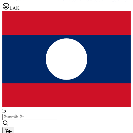
LAK
lo