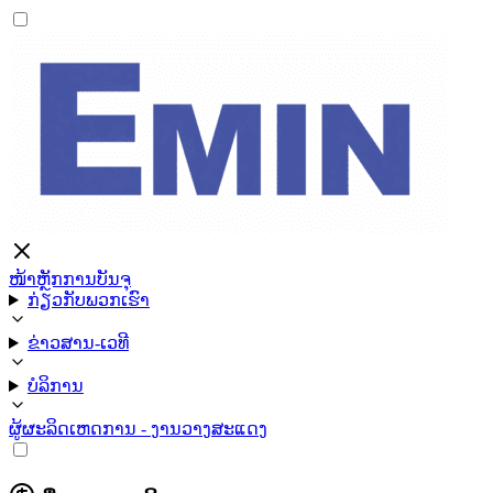
ໜ້າຫຼັກ
ການບັນຈຸ
ກ່ຽວກັບພວກເຮົາ
ຂ່າວສານ-ເວທີ
ບໍລິການ
ຜູ້ຜະລິດ
ເຫດການ - ງານວາງສະແດງ