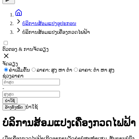
ບໍລິການສ້ອມແປງອຸປະກອນ
ບໍລິການສ້ອມແປງເຄື່ອງກວດໄຟຟ້າ
ຕົວຕອງ & ການຈັດລຽງ
ຈັດລຽງ
ຄ່າເລີ່ມຕົ້ນ
ລາຄາ: ສູງ ຫາ ຕໍ່າ
ລາຄາ: ຕໍ່າ ຫາ ສູງ
ຊ່ວງລາຄາ
-
ນຳໃຊ້
ນຳໃຊ້
ລ້າງທັງໝົດ
ບໍລິການສ້ອມແປງເຄື່ອງກວດໄຟຟ້າ
ເມື່ອເຄື່ອງກວດໄຟຟ້າເກີດອາການວັດຄ່າບໍ່ສະໝ່ຳເສມ, ສັນຍານບໍ່ນິ່ງ,