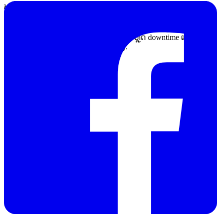
ຖ້າອຸປະກອນເຄີຍຜ່ານການໃຊ້ງານໜັກ, ເຄື່ອນຍ້າຍບ່ອຍ, ຖືກຄວາມ
ຊຸ່ມ, ຝຸ່ນ, ຄວາມຮ້ອນ ຫຼື ແຮງດັນກະຊາກ, ການກວດເຊັກໂດຍໄວຈະ
ຊ່ວຍຫຼຸດຄວາມເສຍຫາຍລຸກລາມ. ໃນຫຼາຍອົງກອນ, ການສົ່ງ
ສ້ອມແປງຕັ້ງແຕ່ເຫັນອາການເລີ່ມຕົ້ນ ຊ່ວຍຫຼຸດ downtime ແລະ
ປ້ອງກັນການວັດຄ່າຜິດພາດໃນວຽກຈິງ.
ກຸ່ມອຸປະກ