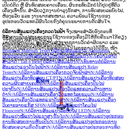
ເປີດບໍ່ຕິດ ຫຼື ຜົນທົດສອບຄາດເຄື່ອນ, ຜົນກະທົບມັກບໍ່ໄດ້ຢຸດຢູ່ທີ່ຕົວ
ເຄື່ອງເທົ່ານັ້ນ. ສຳລັບວຽກງານບຳລຸງຮັກສາ, ການທົດສອບລະບົບໄຟ,
ຫ້ອງແລັບ ແລະ ງານພາກສະໜາມ, ຄວາມພ້ອມໃຊ້ງານຂອງ
ອຸປະກອນວັດແທກມີຜົນໂດຍກົງຕໍ່ຄຸນນະພາບການຕັດສິນໃຈ.
ບໍລິການສ້ອມແປງເຄື່ອງກວດໄຟຟ້າ
ຈຶ່ງເໝາະສຳລັບອົງກອນທີ່
ຕ້ອງການຟື້ນຟູສະພາບການໃຊ້ງານຂອງເຄື່ອງມືໃຫ້ກັບຄືນມາໃກ້ຄຽງ
ຕົວຕອງ & ການຈັດລຽງ
ມາດຕະຖານເດີມ, ຫຼຸດຄວາມສ່ຽງຈາກການວັດຄ່າຜິດພາດ ແລະ
ບໍລິການສ້ອມແປງເຄື່ອງກວດໄຟຟ້າ
N/A
ຊ່ວຍວາງແຜນການນຳໃຊ້ອຸປະກອນໃນໄລຍະຍາວໄດ້ດີຂຶ້ນ. ໜ້າ
Insulating Materials Tester ບໍລິການສ້ອມແປງ
N/A
Insulating
ໝວດນີ້ລວບຮວມຂອບເຂດວຽກສ້ອມແປງສຳລັບເຄື່ອງກວດໄຟຟ້າ
ອຸປະກອນການທົດສອບນ້ໍາມັນບໍລິການສ້ອມແປງ
N/A
ຄວາມອາດ
ຫຼາຍປະເພດຕາມລັກສະນະການນຳໃຊ້ງານ.
ສາມາດ / Tan δ meter ບໍລິການສ້ອມແປງ
N/A
ທົນທານຕໍ່ບໍລິການ
ສ້ອມແປງແຮງດັນໄຟຟ້າ
N/A
ບໍລິການສ້ອມແປງ Relay
Tester
N/A
ບໍລິການສ້ອມແປງເຄື່ອງກວດຈັບຟ້າຜ່າ
N/A
ບໍລິການ
ສ້ອມແປງເຄື່ອງທົດສອບ CT/PT
N/A
ບໍລິການສ້ອມແປງເຄື່ອງທົດສອບ
ຄວາມຜິດສາຍເຄເບີ້ນ
N/A
ບໍລິການສ້ອມແປງເຄື່ອງປັ່ນໄຟ
ປະຈຸບັນ
N/A
ບໍລິການສ້ອມແປງເຄື່ອງວັດແທກຄວາມຕ້ານທານ
ຕໍ່າ
N/A
ບໍລິການສ້ອມແປງເຄື່ອງວັດແທກໄລຍະມຸມ
N/A
ບໍລິການ
ສ້ອມແປງເຄື່ອງວັດແທກແຮງດັນສູງ
N/A
ບໍລິການສ້ອມແປງເຄື່ອງ
ວິເຄາະອາຍແກັສ SF6
N/A
ບໍລິການສ້ອມແປງໂຄມໄຟ
Flouscent
N/A
ບໍລິການສ້ອມແປງລະບົບໄຟ LED
N/A
ບໍລິການ
ສ້ອມແປງໝໍ້ແປງໄຟແຮງສູງ/ຂັ້ນໄດ
N/A
ບໍລິການສ້ອມແປງອຸປະກອນ
ການທົດສອບການຫັນເປັນ
N/A
ບໍລິການສ້ອມແປງອຸປະກອນການ
ທົດສອບຄວາມກົດດັນສູງ
N/A
ບໍລິການສ້ອມແປງອຸປະກອນການທົດ