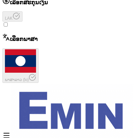
ເລືອກສະກຸນເງິນ
LAK
ເລືອກພາສາ
ພາສາລາວ
(
lo
)