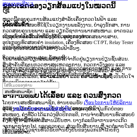
ສອບເບກເກີ
N/A
ຂອບເຂດຂອງວຽກສ້ອມແປງໃນໝວດນີ້
ໝວດນີ້ຄອບຄຸມການສ້ອມແປງສຳລັບເຄື່ອງກວດໄຟຟ້າ ແລະ
ບໍ່ພົບສິນຄ້າ
ອຸປະກອນທົດສອບທີ່ໃຊ້ໃນວຽກງານພະລັງງານ, ບຳລຸງຮັກສາ, ການ
ກວດສອບຄຸນນະພາບ ແລະ ວຽກວິຊາການພາກສະໜາມ. ອາດຮວມ
ພວກເຮົາບໍ່ພົບສິນຄ້າທີ່ກົງກັບຕົວຕອງຂອງທ່ານ.
ເຖິງອຸປະກອນວັດແທກແຮງດັນ, ອຸປະກອນກວດສະພາບສາຍ,
ອຸປະກອນທົດສອບຄ່າ insulation, ເຄື່ອງທົດສອບ CT/PT, Relay Tester
ລອງລົບຕົວຕອງບາງຢ່າງອອກ.
ແລະ ອຸປະກອນສະເພາະທາງໄຟຟ້າອື່ນໆ.
ຕິດຕາມຂ່າວສານ ແລະ ຂໍ້ສະເໜີ
ໃນພາບລວມ, ວຽກສ້ອມແປງບໍ່ໄດ້ຈຳກັດຢູ່ພຽງການປ່ຽນຊິ້ນສ່ວນ.
ສິ່ງສຳຄັນຄືການກວດຫາສາເຫດອາການ, ກວດກາວົງຈອນ ແລະ
ຮັບສ່ວນຫຼຸດພິເສດຕາມປະລິມານ, ອັບເດດລາຄາຂາຍສົ່ງ ແລະ ການ
ກວດກາຄວາມສອດຄ່ອງຂອງການທຳງານຫຼັງການສ້ອມ. ສຳລັບ
ແຈ້ງເຕືອນສິນຄ້າໃໝ່ສົ່ງກົງເຖິງອິນບັອກຂອງທ່ານ.
ອຸປະກອນວັດແທກ,
ຄວາມແມ່ນຍຳ
ແລະ
ຄວາມໜ້າເຊື່ອຖື
ເປັນປັດໃຈ
ທີ່ຄວນພິຈາລະນາຄຽງຄູ່ກັນ.
ສະໝັກສະມາຊິກ
ອາການທີ່ພົບໄດ້ເລື້ອຍ ແລະ ຄວນສົ່ງກວດ
ໂດຍການສະໝັກສະມາຊິກ, ທ່ານຍອມຮັບ
ເງື່ອນໄຂການໃຫ້ບໍລິການ
ແລະ
ນະໂຍບາຍຄວາມເປັນສ່ວນຕົວ
ຂອງພວກເຮົາ.
ຜູ້ໃຊ້ງານມັກພົບອາການເຊັ່ນ ໜ້າຈໍບໍ່ສະແດງຜົນ, ປຸ່ມກົດບໍ່ຕອບ
ສະໜອງ, ຄ່າທີ່ວັດໄດ້ແກວ່ງຜິດປົກກະຕິ, ການຈ່າຍສັນຍານທົດສອບບໍ່
ການຊ່ວຍເຫຼືໍາດ່ວນ
ຄົງທີ່, ຫຼື ການຕໍ່ພອດສື່ສານມີບັນຫາ. ບາງກໍລະນີອາການອາດເກີດ
ຈາກພາກຈ່າຍໄຟ, ບອດຄວບຄຸມ, ສ່ວນຮັບສັນຍານ ຫຼື ຈຸດຕໍ່ພາຍໃນທີ່
ເຂົ້າເຖິງຜູ້ຊ່ຽວຊານທີ່ໄດ້ຮັບການຢັ້ງຢືນຂອງພວກເຮົາໂດຍກົງ
ເສື່ອມສະພາບ.