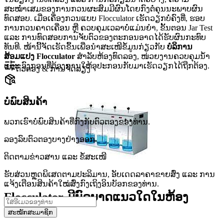
ສະໝ່ຳເສມຂອງການກວນຜະສົມມີຜົນໂດຍກົງຕໍ່ຄຸນນະພາບຜົນ
ທົດສອບ. ເມື່ອເຄື່ອງກວນແບບ Flocculator ເຮັດວຽກບໍ່ຄົງທີ່, ຮອບ
ການກວນຄາດເຄື່ອນ ຫຼື ຄວບຄຸມເວລາບໍ່ແມ່ນຍຳ, ຂັ້ນຕອນ Jar Test
ແລະ ການທົດສອບການຈັບຕົວຂອງຕະກອນອາດໄດ້ຮັບຜົນກະທົບ
ທັນທີ. ໜ້ານີ້ຈັດເຮັດຂຶ້ນເພື່ອນຳສະເໜີຂໍ້ມູນກ່ຽວກັບ
ບໍລິການ
ສ້ອມແປງ Flocculator
ສຳລັບຫ້ອງທົດລອງ, ໜ່ວຍງານຄວບຄຸມນ້ຳ
ແລະ ອົງກອນທີ່ຕ້ອງການໃຫ້ອຸປະກອນກັບມາເຮັດວຽກໄດ້ຖືກຕ້ອງ.
ຕົວຕອງ & ການຈັດລຽງ
ບໍ່ພົບສິນຄ້າ
ພວກເຮົາບໍ່ພົບສິນຄ້າທີ່ກົງກັບຕົວຕອງຂອງທ່ານ.
ລອງລົບຕົວຕອງບາງຢ່າງອອກ.
ຕິດຕາມຂ່າວສານ ແລະ ຂໍ້ສະເໜີ
ຮັບສ່ວນຫຼຸດພິເສດຕາມປະລິມານ, ອັບເດດລາຄາຂາຍສົ່ງ ແລະ ການ
ແຈ້ງເຕືອນສິນຄ້າໃໝ່ສົ່ງກົງເຖິງອິນບັອກຂອງທ່ານ.
Flocculator ມີບົດບາດແນວໃດໃນຫ້ອງ
ທົດລອງ
ສະໝັກສະມາຊິກ