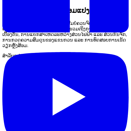
ຂອບເຂດຂອງບໍລິການສ້ອມແປງ
ການສ້ອມແປງ Flocculator ທີ່ເໝາະສົມບໍ່ຄວນຈົບຢູ່ພຽງການເຮັດໃຫ້
ເຄື່ອງຕິດໄດ້ອີກຄັ້ງ. ຂັ້ນຕອນທີ່ດີຄວນຮວມເຖິງການກວດອາການ
ເບື້ອງຕົ້ນ, ການແຍກສາເຫດລະຫວ່າງສ່ວນໄຟຟ້າ ແລະ ສ່ວນກົນຈັກ,
ການກວດຄວາມສົມດຸນຂອງແຂນກວນ ແລະ ການທົດສອບການເຮັດ
ວຽກຫຼັງສ້ອມ.
ສຳລັບອຸປະກອນຫ້ອງທ