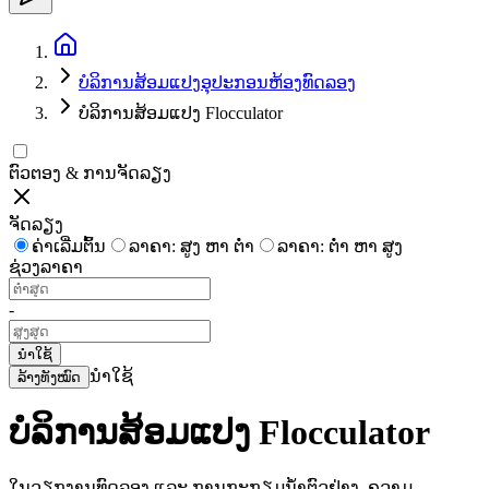
ບໍລິການສ້ອມແປງອຸປະກອນຫ້ອງທົດລອງ
ບໍລິການສ້ອມແປງ Flocculator
ຕົວຕອງ & ການຈັດລຽງ
ຈັດລຽງ
ຄ່າເລີ່ມຕົ້ນ
ລາຄາ: ສູງ ຫາ ຕໍ່າ
ລາຄາ: ຕໍ່າ ຫາ ສູງ
ຊ່ວງລາຄາ
-
ນຳໃຊ້
ນຳໃຊ້
ລ້າງທັງໝົດ
ບໍລິການສ້ອມແປງ Flocculator
ໃນວຽກງານທົດລອງ ແລະ ການກະກຽມນ້ຳຕົວຢ່າງ, ຄວາມ