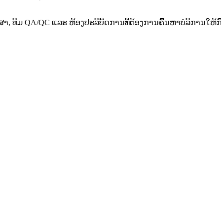
າ, ທີມ QA/QC ແລະ ຫ້ອງປະລິບັດການທີ່ຕ້ອງການຄົ້ນຫາບໍລິການໃຫ້ກົງກ