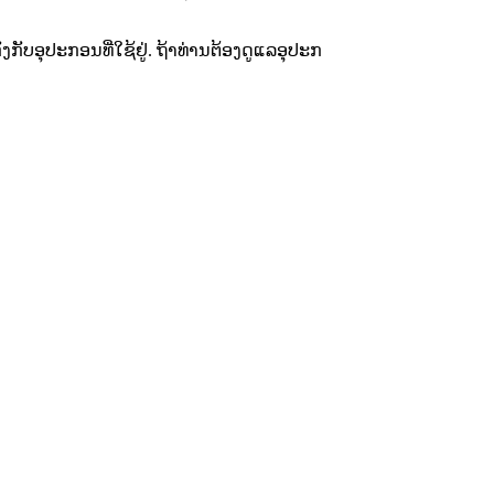
ັບອຸປະກອນທີ່ໃຊ້ຢູ່. ຖ້າທ່ານຕ້ອງດູແລອຸປະກ