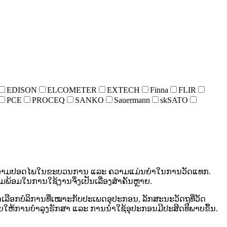
EDISON
ELCOMETER
EXTECH
Finna
FLIR
PCE
PROCEQ
SANKO
Sauermann
skSATO
ນຄ້າ, ຄວາມປອດໄພໃນຂະບວນການ ແລະ ຄວາມແມ່ນຍໍາໃນການວັດແທກ.
ອມໃນການໃຊ້ງານຈຶ່ງເປັນເລື່ອງສໍາຄັນຫຼາຍ.
ຄັດເລືອກບໍລິການທີ່ເໝາະກັບປະເພດອຸປະກອນ, ລັກສະນະວັດຖຸທີ່ວັດ
ະຊ່ວຍໃຫ້ການບໍາລຸງຮັກສາ ແລະ ການນໍາໃຊ້ອຸປະກອນມີປະສິດທິພາບຂຶ້ນ.