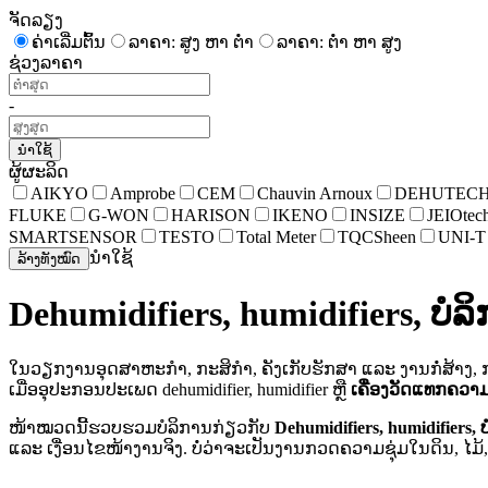
ຈັດລຽງ
ຄ່າເລີ່ມຕົ້ນ
ລາຄາ: ສູງ ຫາ ຕໍ່າ
ລາຄາ: ຕໍ່າ ຫາ ສູງ
ຊ່ວງລາຄາ
-
ນຳໃຊ້
ຜູ້ຜະລິດ
AIKYO
Amprobe
CEM
Chauvin Arnoux
DEHUTEC
FLUKE
G-WON
HARISON
IKENO
INSIZE
JEIOtec
SMARTSENSOR
TESTO
Total Meter
TQCSheen
UNI-T
ນຳໃຊ້
ລ້າງທັງໝົດ
Dehumidifiers, humidifiers, ບໍ
ໃນວຽກງານອຸດສາຫະກໍາ, ກະສິກໍາ, ຄັງເກັບຮັກສາ ແລະ ງານກໍ່ສ້າ
ເມື່ອອຸປະກອນປະເພດ dehumidifier, humidifier ຫຼື
ເຄື່ອງວັດແທກຄວາມ
ໜ້າໝວດນີ້ຮວບຮວມບໍລິການກ່ຽວກັບ
Dehumidifiers, humidifiers
ແລະ ເງື່ອນໄຂໜ້າງານຈິງ. ບໍ່ວ່າຈະເປັນງານກວດຄວາມຊຸ່ມໃນດິນ, ໄມ້,