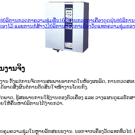
າ
8
ບໍລິການກວດກາຄວາມຊຸ່ມຊື່ນ
1
ບໍລິການກວດກາເຄື່ອງດູດຝຸ່ນ
8
ບໍລິກາ
ຂອງໄມ້ ແລະການກໍ່ສ້າງ
22
ບໍລິການກວດກາເຄື່ອງວັດແທກຄວາມຊຸ່ມຂອງ
ນງານຈິງ
ນ ຕັ້ງແຕ່ການຈັດການສະພາບອາກາດໃນຫ້ອງຜະລິດ, ການກວດສອບວັດຖຸ
ານໄດ້ອາດສົ່ງຜົນຕໍ່ການຕັດສິນໃຈໜ້າງານໂດຍກົງ.
າດ, ຮູ້ສະພາບການໃຊ້ງານຂອງຕົວເຄື່ອງ ແລະ ວາງແຜນດູແລຮັກສາໄດ້ດ
ຫ້ຄົ້ນຫາບໍລິການໄດ້ງ່າຍກວ່າ.
ຄວາມຊຸ່ມໃນຫຼາຍລັກສະນະງານ. ນອກຈາກເຄື່ອງວັດແທກທົ່ວໄປ, ຍັງມີການ