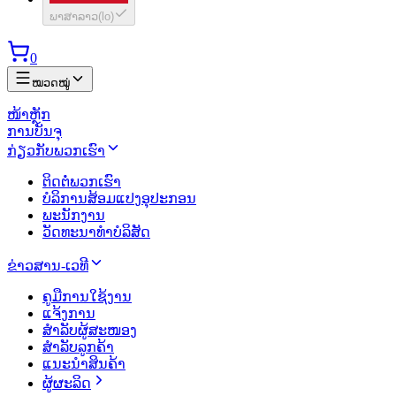
ພາສາລາວ
(
lo
)
0
ໝວດໝູ່
ໜ້າຫຼັກ
ການບັນຈຸ
ກ່ຽວກັບພວກເຮົາ
ຕິດຕໍ່ພວກເຮົາ
ບໍລິການສ້ອມແປງອຸປະກອນ
ພະນັກງານ
ວັດທະນາທຳບໍລິສັດ
ຂ່າວສານ-ເວທີ
ຄູມືການໃຊ້ງານ
ແຈ້ງການ
ສຳລັບຜູ້ສະໜອງ
ສຳລັບລູກຄ້າ
ແນະນຳສິນຄ້າ
ຜູ້ຜະລິດ