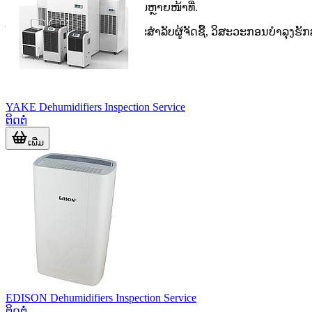
ສະດຸກໍ່ສ້າງ, ສິ່ງທໍ, ເຈ້ຍ ແລະ ກຸ່ມຫຼາຍໜ້າທີ່.
ໂຄງສ້າງຂອງໝວດແບບນີ້ເໝາະສໍາລັບຜູ້ຈັດຊື້, ວິສະວະກອນບໍາລຸງຮັກສ
YAKE Dehumidifiers Inspection Service
ຕິດຕໍ່
ເພີ່ມ
EDISON Dehumidifiers Inspection Service
ຕິດຕໍ່