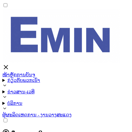
ໜ້າຫຼັກ
ການບັນຈຸ
ກ່ຽວກັບພວກເຮົາ
ຂ່າວສານ-ເວທີ
ບໍລິການ
ຜູ້ຜະລິດ
ເຫດການ - ງານວາງສະແດງ