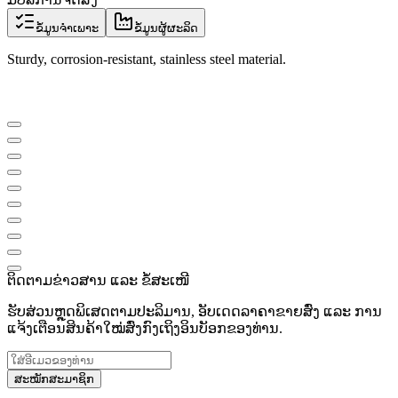
ຂໍ້ມູນຈຳເພາະ
ຂໍ້ມູນຜູ້ຜະລິດ
Sturdy, corrosion-resistant, stainless steel material.
ຕິດຕາມຂ່າວສານ ແລະ ຂໍ້ສະເໜີ
ຮັບສ່ວນຫຼຸດພິເສດຕາມປະລິມານ, ອັບເດດລາຄາຂາຍສົ່ງ ແລະ ການ
ແຈ້ງເຕືອນສິນຄ້າໃໝ່ສົ່ງກົງເຖິງອິນບັອກຂອງທ່ານ.
ສະໝັກສະມາຊິກ