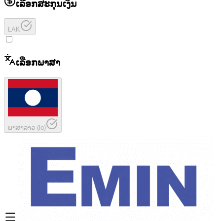
ເລືອກສະກຸນເງິນ
LAK
ເລືອກພາສາ
ພາສາລາວ
(
lo
)