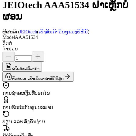
JEIOtech AAA51534 ຝາເຫຼັກບໍ່
ຜອນ
ຜູ້ຜະລິດ
JEIOtech
(
ເບິ່ງສິນຄ້າອື່ນໆຂອງຍີ່ຫໍ້ນີ້
)
Model
AAA51534
ຕິດຕໍ່
ຈຳນວນ
ຂໍໃບສະເໜີລາຄາ
ຕິດຕໍ່ພວກເຮົາເພື່ອລາຄາທີ່ດີທີ່ສຸດ
ການຊຳລະເງິນທີ່ປອດໄພ
ການຮັບປະກັນຄຸນນະພາບ
ປ່ຽນ ແລະ ສົ່ງຄືນງ່າຍ
ມີບໍລິການຈັດສົ່ງ