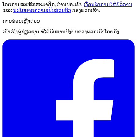
ໂດຍການສະໝັກສະມາຊິກ, ທ່ານຍອມຮັບ
ເງື່ອນໄຂການໃຫ້ບໍລິການ
ແລະ
ນະໂຍບາຍຄວາມເປັນສ່ວນຕົວ
ຂອງພວກເຮົາ.
ການຊ່ວຍເຫຼືໍາດ່ວນ
ເຂົ້າເຖິງຜູ້ຊ່ຽວຊານທີ່ໄດ້ຮັບການຢັ້ງຢືນຂອງພວກເຮົາໂດຍກົງ