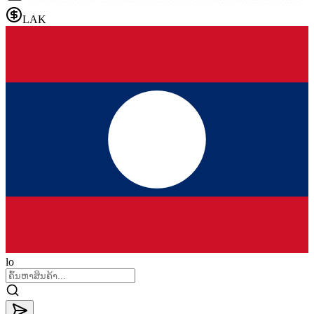
LAK
lo