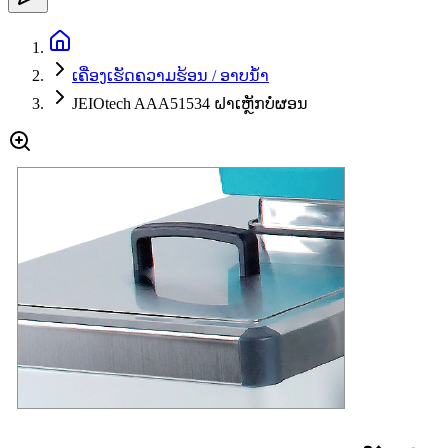
ເຄື່ອງເຮັດຄວາມຮ້ອນ / ອາບນ້ໍາ
JEIOtech AAA51534 ຝາເຫຼັກບໍ່ຜອນ