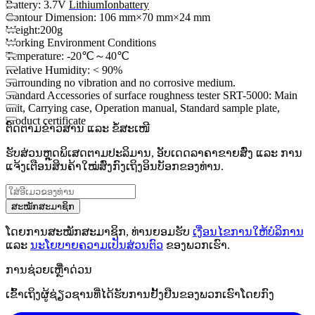
Battery: 3.7V
Lithium
Ion
battery
Contour Dimension: 106 mm×70 mm×24 mm
Weight:200g
Working Environment Conditions
Temperature: -20℃～40℃
Relative Humidity: < 90%
Surrounding no vibration and no corrosive medium.
Standard Accessories of surface roughness tester SRT-5000: Main
unit, Carrying case, Operation manual, Standard sample plate,
Product certificate
ຕິດຕາມຂ່າວສານ ແລະ ຂໍ້ສະເໜີ
ຮັບສ່ວນຫຼຸດພິເສດຕາມປະລິມານ, ອັບເດດລາຄາຂາຍສົ່ງ ແລະ ການ
ແຈ້ງເຕືອນສິນຄ້າໃໝ່ສົ່ງກົງເຖິງອິນບັອກຂອງທ່ານ.
ສະໝັກສະມາຊິກ
ໂດຍການສະໝັກສະມາຊິກ, ທ່ານຍອມຮັບ
ເງື່ອນໄຂການໃຫ້ບໍລິການ
ແລະ
ນະໂຍບາຍຄວາມເປັນສ່ວນຕົວ
ຂອງພວກເຮົາ.
ການຊ່ວຍເຫຼືໍາດ່ວນ
ເຂົ້າເຖິງຜູ້ຊ່ຽວຊານທີ່ໄດ້ຮັບການຢັ້ງຢືນຂອງພວກເຮົາໂດຍກົງ