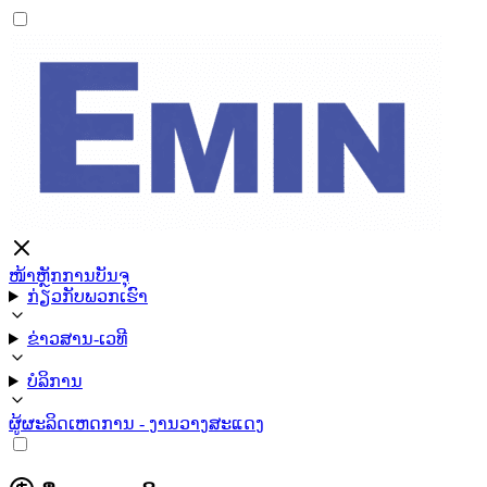
ໜ້າຫຼັກ
ການບັນຈຸ
ກ່ຽວກັບພວກເຮົາ
ຂ່າວສານ-ເວທີ
ບໍລິການ
ຜູ້ຜະລິດ
ເຫດການ - ງານວາງສະແດງ