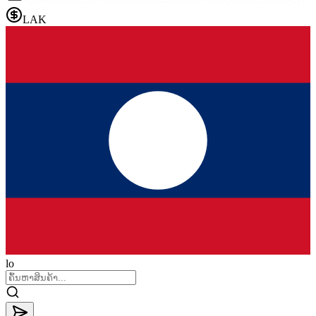
LAK
lo