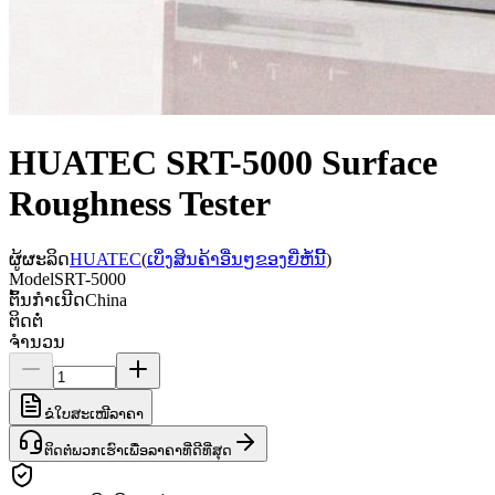
HUATEC SRT-5000 Surface
Roughness Tester
ຜູ້ຜະລິດ
HUATEC
(
ເບິ່ງສິນຄ້າອື່ນໆຂອງຍີ່ຫໍ້ນີ້
)
Model
SRT-5000
ຕົ້ນກຳເນີດ
China
ຕິດຕໍ່
ຈຳນວນ
ຂໍໃບສະເໜີລາຄາ
ຕິດຕໍ່ພວກເຮົາເພື່ອລາຄາທີ່ດີທີ່ສຸດ