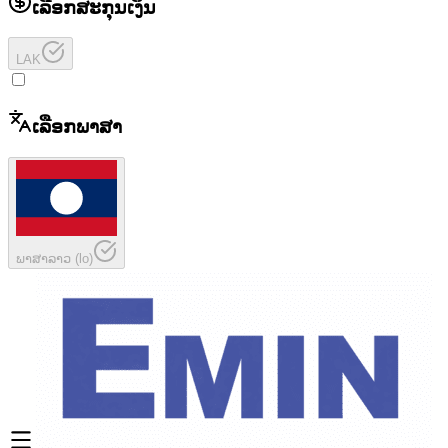
ເລືອກສະກຸນເງິນ
LAK
ເລືອກພາສາ
ພາສາລາວ
(
lo
)