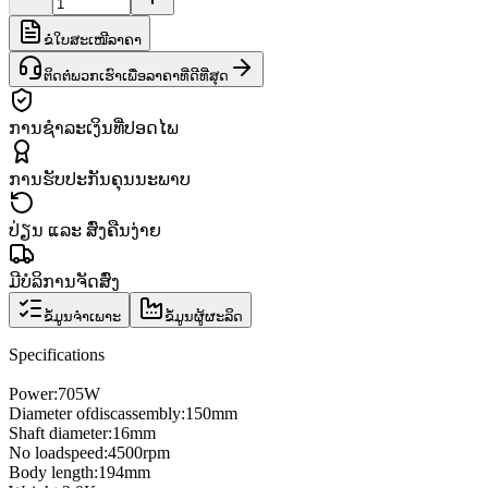
ຂໍໃບສະເໜີລາຄາ
ຕິດຕໍ່ພວກເຮົາເພື່ອລາຄາທີ່ດີທີ່ສຸດ
ການຊຳລະເງິນທີ່ປອດໄພ
ການຮັບປະກັນຄຸນນະພາບ
ປ່ຽນ ແລະ ສົ່ງຄືນງ່າຍ
ມີບໍລິການຈັດສົ່ງ
ຂໍ້ມູນຈຳເພາະ
ຂໍ້ມູນຜູ້ຜະລິດ
Specifications
Power:
705W
Diameter of
disc
assembly
:
150mm
Shaft diameter
:
16mm
No load
speed
:
4500
rpm
Body length
:
194mm