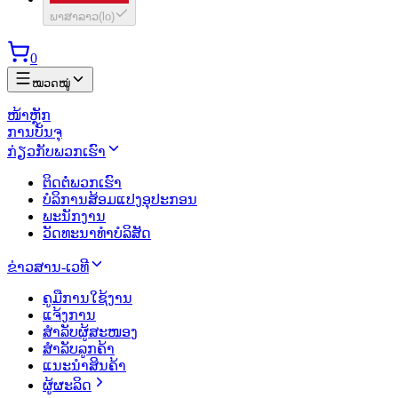
ພາສາລາວ
(
lo
)
0
ໝວດໝູ່
ໜ້າຫຼັກ
ການບັນຈຸ
ກ່ຽວກັບພວກເຮົາ
ຕິດຕໍ່ພວກເຮົາ
ບໍລິການສ້ອມແປງອຸປະກອນ
ພະນັກງານ
ວັດທະນາທຳບໍລິສັດ
ຂ່າວສານ-ເວທີ
ຄູມືການໃຊ້ງານ
ແຈ້ງການ
ສຳລັບຜູ້ສະໜອງ
ສຳລັບລູກຄ້າ
ແນະນຳສິນຄ້າ
ຜູ້ຜະລິດ