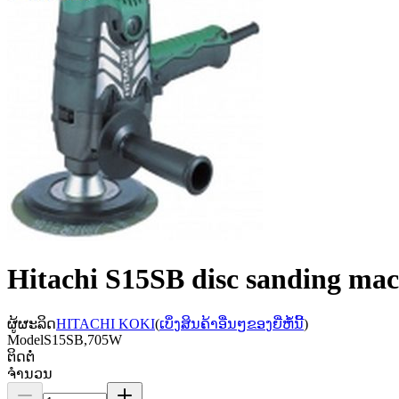
Hitachi S15SB disc sanding ma
ຜູ້ຜະລິດ
HITACHI KOKI
(
ເບິ່ງສິນຄ້າອື່ນໆຂອງຍີ່ຫໍ້ນີ້
)
Model
S15SB,705W
ຕິດຕໍ່
ຈຳນວນ