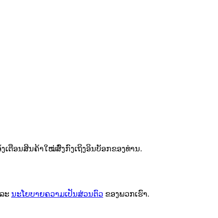
ຕືອນສິນຄ້າໃໝ່ສົ່ງກົງເຖິງອິນບັອກຂອງທ່ານ.
ລະ
ນະໂຍບາຍຄວາມເປັນສ່ວນຕົວ
ຂອງພວກເຮົາ.