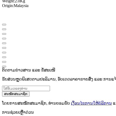
Weight
:
2.0
Kg
Origin
:
Malaysia
ຕິດຕາມຂ່າວສານ ແລະ ຂໍ້ສະເໜີ
ຮັບສ່ວນຫຼຸດພິເສດຕາມປະລິມານ, ອັບເດດລາຄາຂາຍສົ່ງ ແລະ ການແຈ້ງເ
ສະໝັກສະມາຊິກ
ໂດຍການສະໝັກສະມາຊິກ, ທ່ານຍອມຮັບ
ເງື່ອນໄຂການໃຫ້ບໍລິການ
ແ
ການຊ່ວຍເຫຼືໍາດ່ວນ