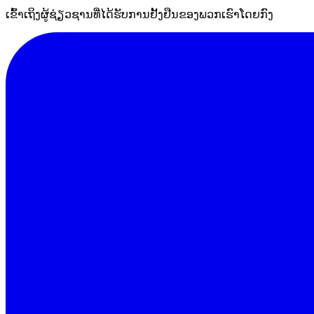
ເຂົ້າເຖິງຜູ້ຊ່ຽວຊານທີ່ໄດ້ຮັບການຢັ້ງຢືນຂອງພວກເຮົາໂດຍກົງ