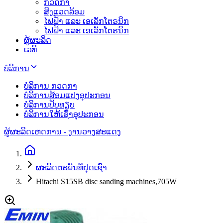
ກວດກາ
ສິງແວດລ້ອມ
ໄຟຟ້າ ແລະ ເອເລັກໂຕຣນິກ
ໄຟຟ້າ ແລະ ເອເລັກໂຕຣນິກ
ຜູ້ຜະລິດ
ເວທີ
ບໍລິການ
ບໍລິການ ກວດກາ
ບໍລິການສ້ອມແປງອຸປະກອນ
ບໍລິການປັບທຽບ
ບໍລິການໃຫ້ເຊົ່າອຸປະກອນ
ຜູ້ຜະລິດ
ເຫດການ - ງານວາງສະແດງ
ຜະລິດຕະພັນທີ່ຢຸດເຊົາ
Hitachi S15SB disc sanding machines,705W