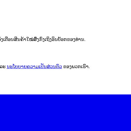
ຕືອນສິນຄ້າໃໝ່ສົ່ງກົງເຖິງອິນບັອກຂອງທ່ານ.
ລະ
ນະໂຍບາຍຄວາມເປັນສ່ວນຕົວ
ຂອງພວກເຮົາ.