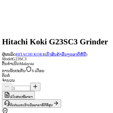
Hitachi Koki G23SC3 Grinder
ຜູ້ຜະລິດ
HITACHI KOKI
(
ເບິ່ງສິນຄ້າອື່ນໆຂອງຍີ່ຫໍ້ນີ້
)
Model
G23SC3
ຕົ້ນກຳເນີດ
Malaysia
ການຮັບປະກັນ
6 ເດືອນ
ຕິດຕໍ່
ຈຳນວນ
ຂໍໃບສະເໜີລາຄາ
ຕິດຕໍ່ພວກເຮົາເພື່ອລາຄາທີ່ດີທີ່ສຸດ