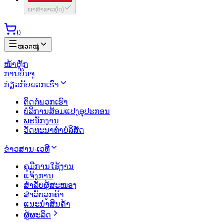
ພາສາລາວ
(
lo
)
0
ໝວດໝູ່
ໜ້າຫຼັກ
ການບັນຈຸ
ກ່ຽວກັບພວກເຮົາ
ຕິດຕໍ່ພວກເຮົາ
ບໍລິການສ້ອມແປງອຸປະກອນ
ພະນັກງານ
ວັດທະນາທຳບໍລິສັດ
ຂ່າວສານ-ເວທີ
ຄູມືການໃຊ້ງານ
ແຈ້ງການ
ສຳລັບຜູ້ສະໜອງ
ສຳລັບລູກຄ້າ
ແນະນຳສິນຄ້າ
ຜູ້ຜະລິດ