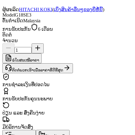
ຜູ້ຜະລິດ
HITACHI KOKI
(
ເບິ່ງສິນຄ້າອື່ນໆຂອງຍີ່ຫໍ້ນີ້
)
Model
G18SE3
ຕົ້ນກຳເນີດ
Malaysia
ການຮັບປະກັນ
6 ເດືອນ
ຕິດຕໍ່
ຈຳນວນ
ຂໍໃບສະເໜີລາຄາ
ຕິດຕໍ່ພວກເຮົາເພື່ອລາຄາທີ່ດີທີ່ສຸດ
ການຊຳລະເງິນທີ່ປອດໄພ
ການຮັບປະກັນຄຸນນະພາບ
ປ່ຽນ ແລະ ສົ່ງຄືນງ່າຍ
ມີບໍລິການຈັດສົ່ງ