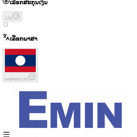
ເລືອກສະກຸນເງິນ
LAK
ເລືອກພາສາ
ພາສາລາວ
(
lo
)