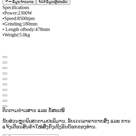
ຂໍ້ມູນຈຳເພາະ
ຂໍ້ມູນຜູ້ຜະລິດ
Specifications
•
Power
:
2300W
•
Speed
​​:
8500
rpm
•
Grinding
:
180mm
• Length of
body
:
478mm
•
Weight
:
5.0
kg
ຕິດຕາມຂ່າວສານ ແລະ ຂໍ້ສະເໜີ
ຮັບສ່ວນຫຼຸດພິເສດຕາມປະລິມານ, ອັບເດດລາຄາຂາຍສົ່ງ ແລະ ການ
ແຈ້ງເຕືອນສິນຄ້າໃໝ່ສົ່ງກົງເຖິງອິນບັອກຂອງທ່ານ.