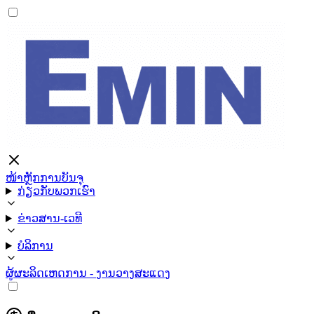
ໜ້າຫຼັກ
ການບັນຈຸ
ກ່ຽວກັບພວກເຮົາ
ຂ່າວສານ-ເວທີ
ບໍລິການ
ຜູ້ຜະລິດ
ເຫດການ - ງານວາງສະແດງ