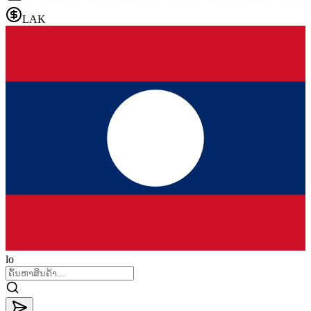
LAK
lo