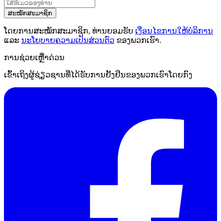
ສະໝັກສະມາຊິກ
ໂດຍການສະໝັກສະມາຊິກ, ທ່ານຍອມຮັບ
ເງື່ອນໄຂການໃຫ້ບໍລິການ
ແລະ
ນະໂຍບາຍຄວາມເປັນສ່ວນຕົວ
ຂອງພວກເຮົາ.
ການຊ່ວຍເຫຼືໍາດ່ວນ
ເຂົ້າເຖິງຜູ້ຊ່ຽວຊານທີ່ໄດ້ຮັບການຢັ້ງຢືນຂອງພວກເຮົາໂດຍກົງ