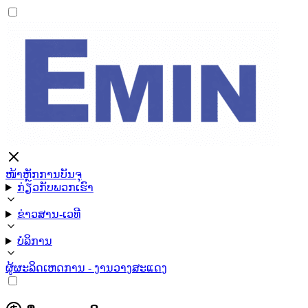
ໜ້າຫຼັກ
ການບັນຈຸ
ກ່ຽວກັບພວກເຮົາ
ຂ່າວສານ-ເວທີ
ບໍລິການ
ຜູ້ຜະລິດ
ເຫດການ - ງານວາງສະແດງ