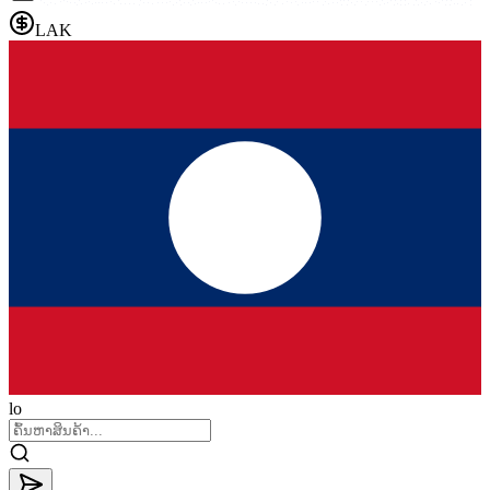
LAK
lo