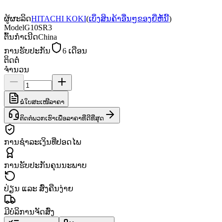
ຜູ້ຜະລິດ
HITACHI KOKI
(
ເບິ່ງສິນຄ້າອື່ນໆຂອງຍີ່ຫໍ້ນີ້
)
Model
G10SR3
ຕົ້ນກຳເນີດ
China
ການຮັບປະກັນ
6 ເດືອນ
ຕິດຕໍ່
ຈຳນວນ
ຂໍໃບສະເໜີລາຄາ
ຕິດຕໍ່ພວກເຮົາເພື່ອລາຄາທີ່ດີທີ່ສຸດ
ການຊຳລະເງິນທີ່ປອດໄພ
ການຮັບປະກັນຄຸນນະພາບ
ປ່ຽນ ແລະ ສົ່ງຄືນງ່າຍ
ມີບໍລິການຈັດສົ່ງ