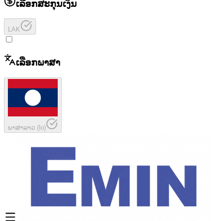
ເລືອກສະກຸນເງິນ
LAK
ເລືອກພາສາ
ພາສາລາວ
(
lo
)