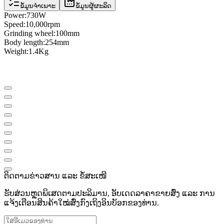
ຂໍ້ມູນຈຳເພາະ
ຂໍ້ມູນຜູ້ຜະລິດ
Power:
730W
Speed
​​:
10,000
rpm
Grinding wheel
:
100mm
Body length
:
254mm
Weight
:
1.4Kg
ຕິດຕາມຂ່າວສານ ແລະ ຂໍ້ສະເໜີ
ຮັບສ່ວນຫຼຸດພິເສດຕາມປະລິມານ, ອັບເດດລາຄາຂາຍສົ່ງ ແລະ ການ
ແຈ້ງເຕືອນສິນຄ້າໃໝ່ສົ່ງກົງເຖິງອິນບັອກຂອງທ່ານ.