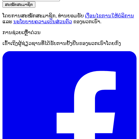
ສະໝັກສະມາຊິກ
ໂດຍການສະໝັກສະມາຊິກ, ທ່ານຍອມຮັບ
ເງື່ອນໄຂການໃຫ້ບໍລິການ
ແລະ
ນະໂຍບາຍຄວາມເປັນສ່ວນຕົວ
ຂອງພວກເຮົາ.
ການຊ່ວຍເຫຼືໍາດ່ວນ
ເຂົ້າເຖິງຜູ້ຊ່ຽວຊານທີ່ໄດ້ຮັບການຢັ້ງຢືນຂອງພວກເຮົາໂດຍກົງ