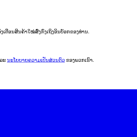
ຕືອນສິນຄ້າໃໝ່ສົ່ງກົງເຖິງອິນບັອກຂອງທ່ານ.
ລະ
ນະໂຍບາຍຄວາມເປັນສ່ວນຕົວ
ຂອງພວກເຮົາ.