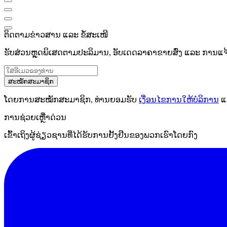
ຕິດຕາມຂ່າວສານ ແລະ ຂໍ້ສະເໜີ
ຮັບສ່ວນຫຼຸດພິເສດຕາມປະລິມານ, ອັບເດດລາຄາຂາຍສົ່ງ ແລະ ການແຈ້ງເ
ສະໝັກສະມາຊິກ
ໂດຍການສະໝັກສະມາຊິກ, ທ່ານຍອມຮັບ
ເງື່ອນໄຂການໃຫ້ບໍລິການ
ແ
ການຊ່ວຍເຫຼືໍາດ່ວນ
ເຂົ້າເຖິງຜູ້ຊ່ຽວຊານທີ່ໄດ້ຮັບການຢັ້ງຢືນຂອງພວກເຮົາໂດຍກົງ