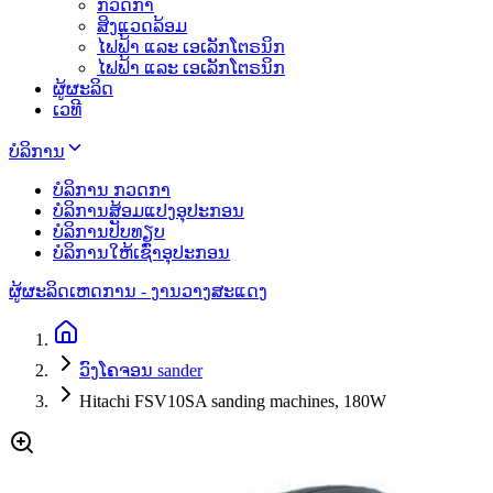
ກວດກາ
ສິງແວດລ້ອມ
ໄຟຟ້າ ແລະ ເອເລັກໂຕຣນິກ
ໄຟຟ້າ ແລະ ເອເລັກໂຕຣນິກ
ຜູ້ຜະລິດ
ເວທີ
ບໍລິການ
ບໍລິການ ກວດກາ
ບໍລິການສ້ອມແປງອຸປະກອນ
ບໍລິການປັບທຽບ
ບໍລິການໃຫ້ເຊົ່າອຸປະກອນ
ຜູ້ຜະລິດ
ເຫດການ - ງານວາງສະແດງ
ວົງໂຄຈອນ sander
Hitachi FSV10SA sanding machines, 180W