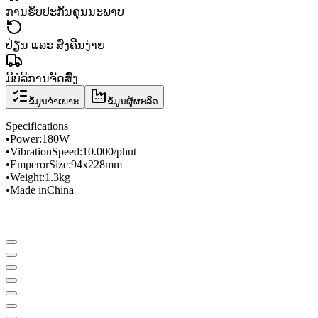
ການຮັບປະກັນຄຸນນະພາບ
ປ່ຽນ ແລະ ສົ່ງຄືນງ່າຍ
ມີບໍລິການຈັດສົ່ງ
ຂໍ້ມູນຈຳເພາະ
ຂໍ້ມູນຜູ້ຜະລິດ
Specifications
•
Power
:
180W
•
Vibration
Speed
​​:
10.000/phut
•
Emperor
Size
:
94x228mm
•
Weight
:
1.3
kg
•
Made in
China