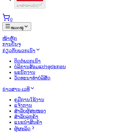
ພາສາລາວ
(
lo
)
0
ໝວດໝູ່
ໜ້າຫຼັກ
ການບັນຈຸ
ກ່ຽວກັບພວກເຮົາ
ຕິດຕໍ່ພວກເຮົາ
ບໍລິການສ້ອມແປງອຸປະກອນ
ພະນັກງານ
ວັດທະນາທຳບໍລິສັດ
ຂ່າວສານ-ເວທີ
ຄູມືການໃຊ້ງານ
ແຈ້ງການ
ສຳລັບຜູ້ສະໜອງ
ສຳລັບລູກຄ້າ
ແນະນຳສິນຄ້າ
ຜູ້ຜະລິດ