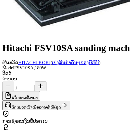
Hitachi FSV10SA sanding mach
ຜູ້ຜະລິດ
HITACHI KOKI
(
ເບິ່ງສິນຄ້າອື່ນໆຂອງຍີ່ຫໍ້ນີ້
)
Model
FSV10SA,180W
ຕິດຕໍ່
ຈຳນວນ
ຂໍໃບສະເໜີລາຄາ
ຕິດຕໍ່ພວກເຮົາເພື່ອລາຄາທີ່ດີທີ່ສຸດ
ການຊຳລະເງິນທີ່ປອດໄພ