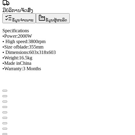
ມີບໍລິການຈັດສົ່ງ
ຂໍ້ມູນຈຳເພາະ
ຂໍ້ມູນຜູ້ຜະລິດ
Specifications
•
Power
:
2000W
• High speed
:
3800
rpm
•
Size of
blade
:
355mm
• Dimensions
:
603x318x603
•
Weight
:
16.5
kg
•
Made in
China
•
Warranty
:
3 Months