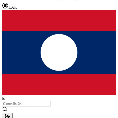
LAK
lo