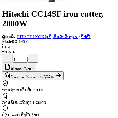
Hitachi CC14SF iron cutter,
2000W
ຜູ້ຜະລິດ
HITACHI KOKI
(
ເບິ່ງສິນຄ້າອື່ນໆຂອງຍີ່ຫໍ້ນີ້
)
Model
CC14SF
ຕິດຕໍ່
ຈຳນວນ
ຂໍໃບສະເໜີລາຄາ
ຕິດຕໍ່ພວກເຮົາເພື່ອລາຄາທີ່ດີທີ່ສຸດ
ການຊຳລະເງິນທີ່ປອດໄພ
ການຮັບປະກັນຄຸນນະພາບ
ປ່ຽນ ແລະ ສົ່ງຄືນງ່າຍ