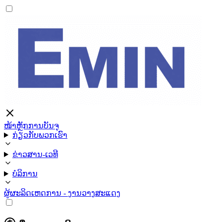
ໜ້າຫຼັກ
ການບັນຈຸ
ກ່ຽວກັບພວກເຮົາ
ຂ່າວສານ-ເວທີ
ບໍລິການ
ຜູ້ຜະລິດ
ເຫດການ - ງານວາງສະແດງ