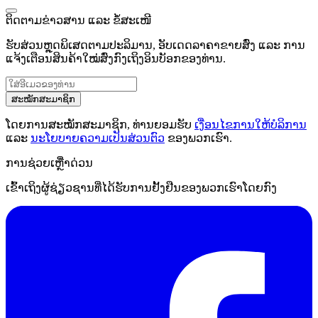
ຕິດຕາມຂ່າວສານ ແລະ ຂໍ້ສະເໜີ
ຮັບສ່ວນຫຼຸດພິເສດຕາມປະລິມານ, ອັບເດດລາຄາຂາຍສົ່ງ ແລະ ການ
ແຈ້ງເຕືອນສິນຄ້າໃໝ່ສົ່ງກົງເຖິງອິນບັອກຂອງທ່ານ.
ສະໝັກສະມາຊິກ
ໂດຍການສະໝັກສະມາຊິກ, ທ່ານຍອມຮັບ
ເງື່ອນໄຂການໃຫ້ບໍລິການ
ແລະ
ນະໂຍບາຍຄວາມເປັນສ່ວນຕົວ
ຂອງພວກເຮົາ.
ການຊ່ວຍເຫຼືໍາດ່ວນ
ເຂົ້າເຖິງຜູ້ຊ່ຽວຊານທີ່ໄດ້ຮັບການຢັ້ງຢືນຂອງພວກເຮົາໂດຍກົງ