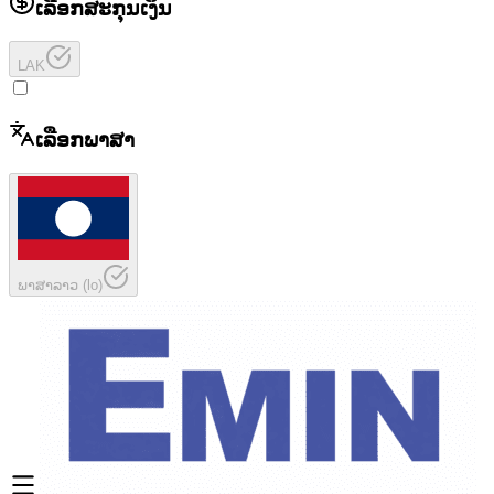
ເລືອກສະກຸນເງິນ
LAK
ເລືອກພາສາ
ພາສາລາວ
(
lo
)