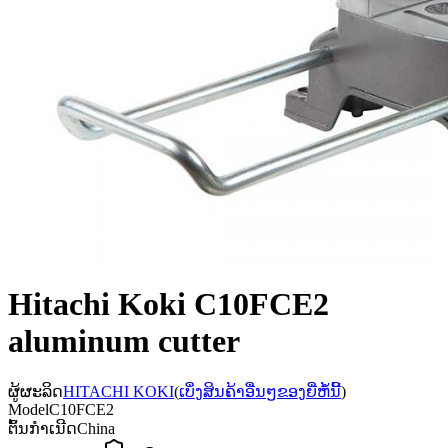
Hitachi Koki C10FCE2
aluminum cutter
ຜູ້ຜະລິດ
HITACHI KOKI
(
ເບິ່ງສິນຄ້າອື່ນໆຂອງຍີ່ຫໍ້ນີ້
)
Model
C10FCE2
ຕົ້ນກຳເນີດ
China