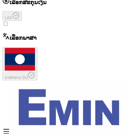
ເລືອກສະກຸນເງິນ
LAK
ເລືອກພາສາ
ພາສາລາວ
(
lo
)