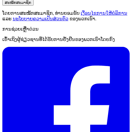
ສະໝັກສະມາຊິກ
ໂດຍການສະໝັກສະມາຊິກ, ທ່ານຍອມຮັບ
ເງື່ອນໄຂການໃຫ້ບໍລິການ
ແລະ
ນະໂຍບາຍຄວາມເປັນສ່ວນຕົວ
ຂອງພວກເຮົາ.
ການຊ່ວຍເຫຼືໍາດ່ວນ
ເຂົ້າເຖິງຜູ້ຊ່ຽວຊານທີ່ໄດ້ຮັບການຢັ້ງຢືນຂອງພວກເຮົາໂດຍກົງ