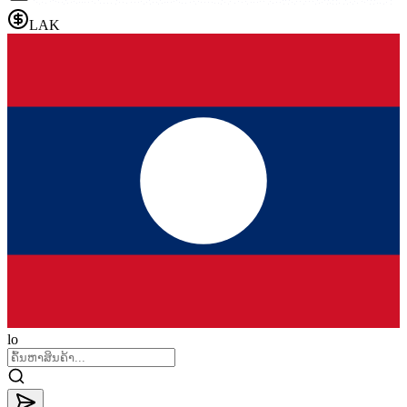
LAK
lo