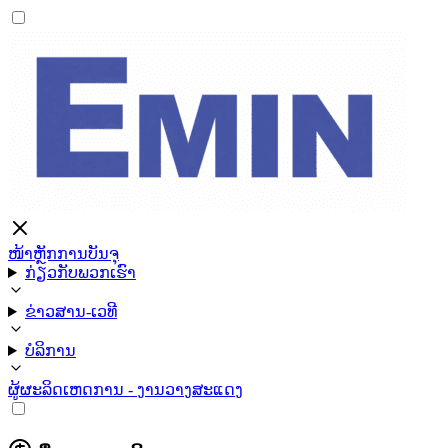
ໜ້າຫຼັກ
ການບັນຈຸ
ກ່ຽວກັບພວກເຮົາ
ຂ່າວສານ-ເວທີ
ບໍລິການ
ຜູ້ຜະລິດ
ເຫດການ - ງານວາງສະແດງ