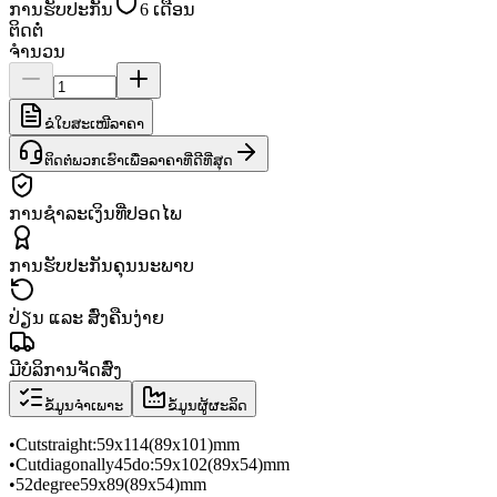
ການຮັບປະກັນ
6 ເດືອນ
ຕິດຕໍ່
ຈຳນວນ
ຂໍໃບສະເໜີລາຄາ
ຕິດຕໍ່ພວກເຮົາເພື່ອລາຄາທີ່ດີທີ່ສຸດ
ການຊຳລະເງິນທີ່ປອດໄພ
ການຮັບປະກັນຄຸນນະພາບ
ປ່ຽນ ແລະ ສົ່ງຄືນງ່າຍ
ມີບໍລິການຈັດສົ່ງ
ຂໍ້ມູນຈຳເພາະ
ຂໍ້ມູນຜູ້ຜະລິດ
•
Cut
straight
:
59x114
(
89x101
)
mm
•
Cut
diagonally
45do
:
59x102
(
89x54
)
mm
•
52
degree
59x89
(
89x54
)
mm