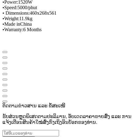
•
Power
:
1520W
•
Speed
​​:
5000/phut
• Dimensions
:
460x268x561
•
Weight
:
11.9
kg
•
Made in
China
•
Warranty
:
6 Months
ຕິດຕາມຂ່າວສານ ແລະ ຂໍ້ສະເໜີ
ຮັບສ່ວນຫຼຸດພິເສດຕາມປະລິມານ, ອັບເດດລາຄາຂາຍສົ່ງ ແລະ ການ
ແຈ້ງເຕືອນສິນຄ້າໃໝ່ສົ່ງກົງເຖິງອິນບັອກຂອງທ່ານ.