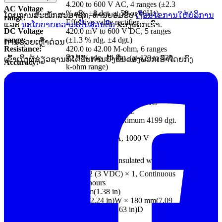
4.200 to 600 V AC, 4 ranges (±2.3
AC Voltage
% rdg. ±8 dgt. at 50 or 60Hz),
ໂດຍການສະໝັກສະມາຊິກ, ທ່ານຍອມຮັບ
ເງື່ອນໄຂການໃຫ້ບໍລິການ
range:
Effective value rectifier
ແລະ
ນະໂຍບາຍຄວາມເປັນສ່ວນຕົວ
ຂອງພວກເຮົາ.
DC Voltage
420.0 mV to 600 V DC, 5 ranges
range:
(±1.3 % rdg. ±4 dgt.)
ການຊ່ວຍເຫຼືໍາດ່ວນ
Resistance:
420.0 to 42.00 M-ohm, 6 ranges
±2.0 % rdg. ±4 dgt. (at 420 to 420
ເຂົ້າເຖິງຜູ້ຊ່ຽວຊານທີ່ໄດ້ຮັບການຢັ້ງຢືນຂອງພວກເຮົາໂດຍກົງ
Accuracy:
k-ohm range)
420.0 ohm (Buzzer sounds at
Continuity:
approx. 50 ohm or less)
Analog Output:
None
Frequency
AC current: 10 to 1 kHz, AC
characteristics:
voltage: 30 to 500 Hz
Display Section:
Digital / LCD, maximum 4199 dgt.
Sampling Rate:
2.5 times/sec
Crest Factor
2.5 or less (150 A, 1000 V
(RMS):
maximum)
Max. Circuit
600 V AC rms (insulated wire)
Voltage:
CR2032 (3 VDC) × 1, Continuous
Power Supply:
use 25 hours
Core jaw dia.:
Ø35 mm(1.38 in)
57 mm(2.24 in)W × 180 mm(7.09
Dimensions:
in)H × 16 mm(0.63 in)D
Weight:
170 g (6.0 oz)