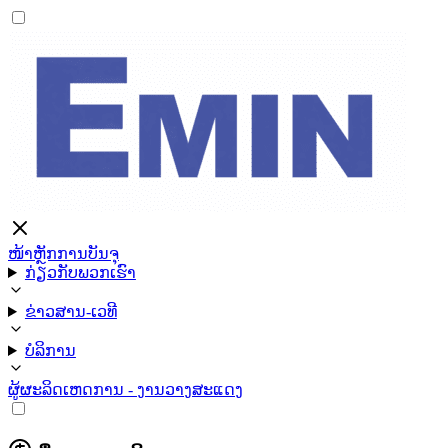
ໜ້າຫຼັກ
ການບັນຈຸ
ກ່ຽວກັບພວກເຮົາ
ຂ່າວສານ-ເວທີ
ບໍລິການ
ຜູ້ຜະລິດ
ເຫດການ - ງານວາງສະແດງ