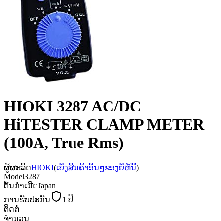
HIOKI 3287 AC/DC
HiTESTER CLAMP METER
(100A, True Rms)
ຜູ້ຜະລິດ
HIOKI
(
ເບິ່ງສິນຄ້າອື່ນໆຂອງຍີ່ຫໍ້ນີ້
)
Model
3287
ຕົ້ນກຳເນີດ
Japan
ການຮັບປະກັນ
1 ປີ
ຕິດຕໍ່
ຈຳນວນ