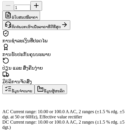
ຂໍໃບສະເໜີລາຄາ
ຕິດຕໍ່ພວກເຮົາເພື່ອລາຄາທີ່ດີທີ່ສຸດ
ການຊຳລະເງິນທີ່ປອດໄພ
ການຮັບປະກັນຄຸນນະພາບ
ປ່ຽນ ແລະ ສົ່ງຄືນງ່າຍ
ມີບໍລິການຈັດສົ່ງ
ຂໍ້ມູນຈຳເພາະ
ຂໍ້ມູນຜູ້ຜະລິດ
AC Current range: 10.00 or 100.0 A AC, 2 ranges (±1.5 % rdg. ±5
dgt. at 50 or 60Hz), Effective value rectifier
DC Current range: 10.00 or 100.0 A AC, 2 ranges (±1.5 % rdg. ±5
dgt.)