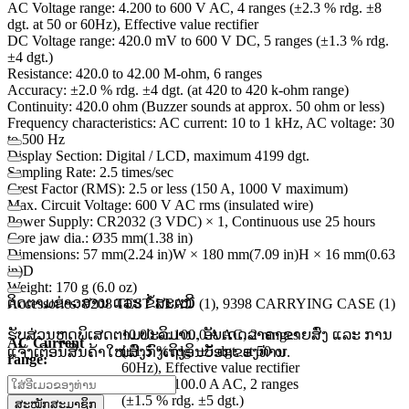
AC Voltage range: 4.200 to 600 V AC, 4 ranges (±2.3 % rdg. ±8
dgt. at 50 or 60Hz), Effective value rectifier
DC Voltage range: 420.0 mV to 600 V DC, 5 ranges (±1.3 % rdg.
±4 dgt.)
Resistance: 420.0 to 42.00 M-ohm, 6 ranges
Accuracy: ±2.0 % rdg. ±4 dgt. (at 420 to 420 k-ohm range)
Continuity: 420.0 ohm (Buzzer sounds at approx. 50 ohm or less)
Frequency characteristics: AC current: 10 to 1 kHz, AC voltage: 30
to 500 Hz
Display Section: Digital / LCD, maximum 4199 dgt.
Sampling Rate: 2.5 times/sec
Crest Factor (RMS): 2.5 or less (150 A, 1000 V maximum)
Max. Circuit Voltage: 600 V AC rms (insulated wire)
Power Supply: CR2032 (3 VDC) × 1, Continuous use 25 hours
Core jaw dia.: Ø35 mm(1.38 in)
Dimensions: 57 mm(2.24 in)W × 180 mm(7.09 in)H × 16 mm(0.63
in)D
Weight: 170 g (6.0 oz)
ຕິດຕາມຂ່າວສານ ແລະ ຂໍ້ສະເໜີ
Accessories: 9208 TEST LEAD (1), 9398 CARRYING CASE (1)
ຮັບສ່ວນຫຼຸດພິເສດຕາມປະລິມານ, ອັບເດດລາຄາຂາຍສົ່ງ ແລະ ການ
10.00 or 100.0 A AC, 2 ranges
AC Current
(±1.5 % rdg. ±5 dgt. at 50 or
ແຈ້ງເຕືອນສິນຄ້າໃໝ່ສົ່ງກົງເຖິງອິນບັອກຂອງທ່ານ.
range:
60Hz), Effective value rectifier
DC Current
10.00 or 100.0 A AC, 2 ranges
range:
(±1.5 % rdg. ±5 dgt.)
ສະໝັກສະມາຊິກ