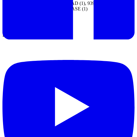
9208 TEST LEAD (1), 9398
Accessories:
CARRYING CASE (1)
Manufacturer:
Hioki
-
Japan
Origin
: Japan
Datasheet