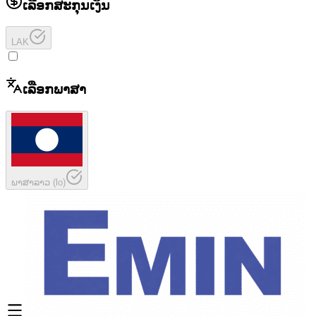
ເລືອກສະກຸນເງິນ
LAK
ເລືອກພາສາ
ພາສາລາວ
(
lo
)