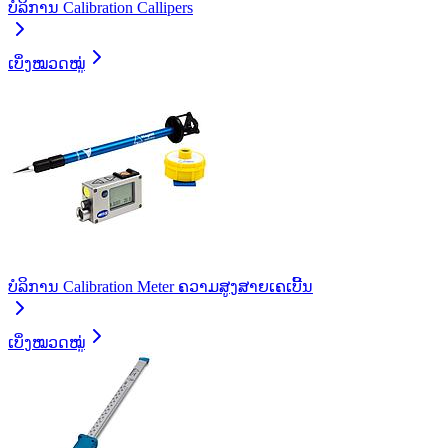
ບໍລິການ Calibration Callipers
ເບິ່ງໝວດໝູ່
ບໍລິການ Calibration Meter ຄວາມສູງສາຍເຄເບີ້ນ
ເບິ່ງໝວດໝູ່