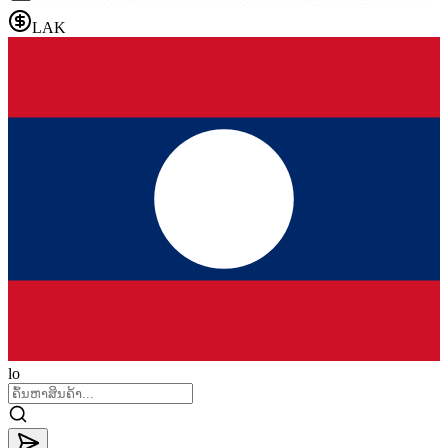
LAK
lo