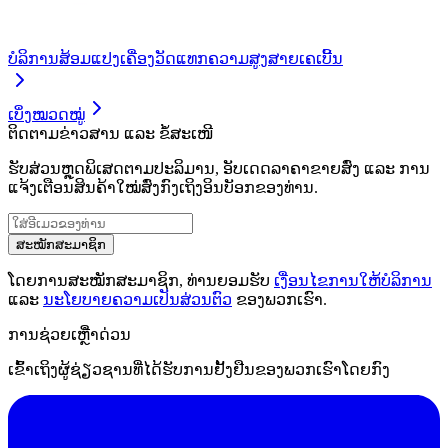
ບໍລິການສ້ອມແປງເຄື່ອງວັດແທກຄວາມສູງສາຍເຄເບີ້ນ
ເບິ່ງໝວດໝູ່
ຕິດຕາມຂ່າວສານ ແລະ ຂໍ້ສະເໜີ
ຮັບສ່ວນຫຼຸດພິເສດຕາມປະລິມານ, ອັບເດດລາຄາຂາຍສົ່ງ ແລະ ການ
ແຈ້ງເຕືອນສິນຄ້າໃໝ່ສົ່ງກົງເຖິງອິນບັອກຂອງທ່ານ.
ສະໝັກສະມາຊິກ
ໂດຍການສະໝັກສະມາຊິກ, ທ່ານຍອມຮັບ
ເງື່ອນໄຂການໃຫ້ບໍລິການ
ແລະ
ນະໂຍບາຍຄວາມເປັນສ່ວນຕົວ
ຂອງພວກເຮົາ.
ການຊ່ວຍເຫຼືໍາດ່ວນ
ເຂົ້າເຖິງຜູ້ຊ່ຽວຊານທີ່ໄດ້ຮັບການຢັ້ງຢືນຂອງພວກເຮົາໂດຍກົງ