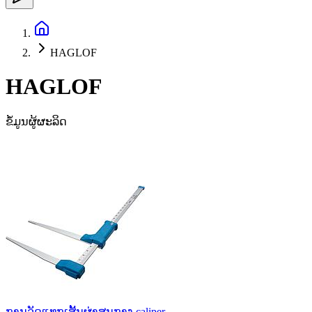
HAGLOF
HAGLOF
ຂໍ້ມູນຜູ້ຜະລິດ
ການວັດແທກເສັ້ນຜ່າສູນກາງ caliper