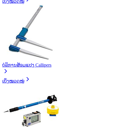
ເບິ່ງໝວດໝູ່
ບໍລິການສ້ອມແປງ Callipers
ເບິ່ງໝວດໝູ່