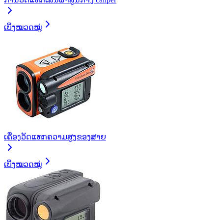
ເບິ່ງໝວດໝູ່
ເຄື່ອງວັດແທກຄວາມສູງຂອງສາຍ
ເບິ່ງໝວດໝູ່