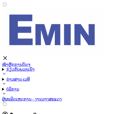
ໜ້າຫຼັກ
ການບັນຈຸ
ກ່ຽວກັບພວກເຮົາ
ຂ່າວສານ-ເວທີ
ບໍລິການ
ຜູ້ຜະລິດ
ເຫດການ - ງານວາງສະແດງ