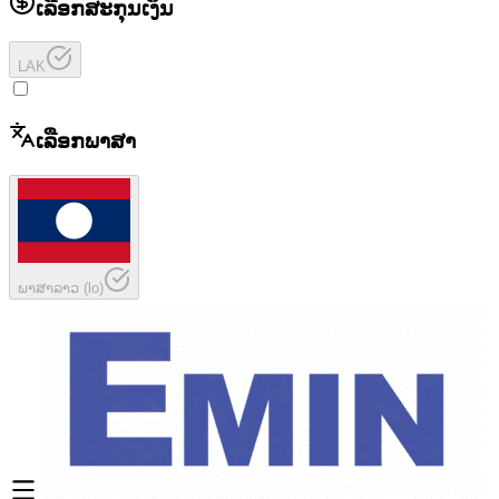
ເລືອກສະກຸນເງິນ
LAK
ເລືອກພາສາ
ພາສາລາວ
(
lo
)