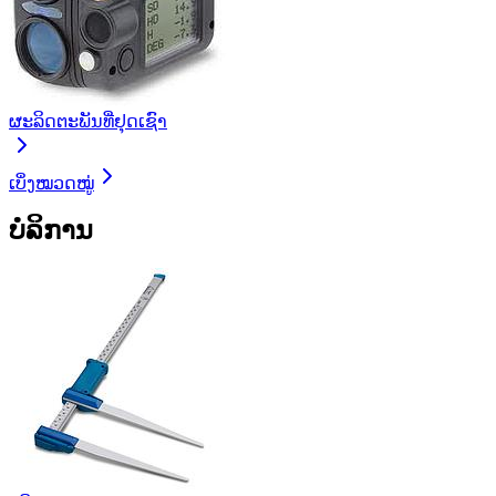
ຜະລິດຕະພັນທີ່ຢຸດເຊົາ
ເບິ່ງໝວດໝູ່
ບໍລິການ