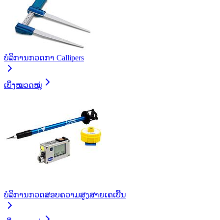
ບໍລິການກວດກາ Callipers
ເບິ່ງໝວດໝູ່
ບໍລິການກວດສອບຄວາມສູງສາຍເຄເບີ້ນ