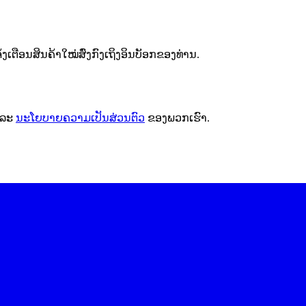
ຕືອນສິນຄ້າໃໝ່ສົ່ງກົງເຖິງອິນບັອກຂອງທ່ານ.
ລະ
ນະໂຍບາຍຄວາມເປັນສ່ວນຕົວ
ຂອງພວກເຮົາ.