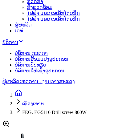
ກວດກາ
ສິງແວດລ້ອມ
ໄຟຟ້າ ແລະ ເອເລັກໂຕຣນິກ
ໄຟຟ້າ ແລະ ເອເລັກໂຕຣນິກ
ຜູ້ຜະລິດ
ເວທີ
ບໍລິການ
ບໍລິການ ກວດກາ
ບໍລິການສ້ອມແປງອຸປະກອນ
ບໍລິການປັບທຽບ
ບໍລິການໃຫ້ເຊົ່າອຸປະກອນ
ຜູ້ຜະລິດ
ເຫດການ - ງານວາງສະແດງ
ເຄື່ອງເຈາະ
FEG, EG5116 Drill screw 800W