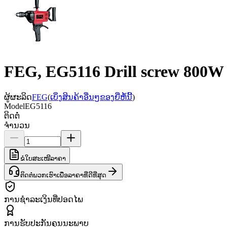
FEG, EG5116 Drill screw 800W
ຜູ້ຜະລິດ
FEG
(
ເບິ່ງສິນຄ້າອື່ນໆຂອງຍີ່ຫໍ້ນີ້
)
Model
EG5116
ຕິດຕໍ່
ຈຳນວນ
ຂໍໃບສະເໜີລາຄາ
ຕິດຕໍ່ພວກເຮົາເພື່ອລາຄາທີ່ດີທີ່ສຸດ
ການຊຳລະເງິນທີ່ປອດໄພ
ການຮັບປະກັນຄຸນນະພາບ