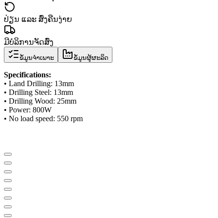
ປ່ຽນ ແລະ ສົ່ງຄືນງ່າຍ
ມີບໍລິການຈັດສົ່ງ
ຂໍ້ມູນຈຳເພາະ
ຂໍ້ມູນຜູ້ຜະລິດ
Specifications
:
• Land Drilling
:
13mm
• Drilling Steel
:
13mm
• Drilling Wood
:
25mm
• Power
:
800W
• No load speed
:
550 rpm