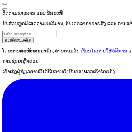
ຕິດຕາມຂ່າວສານ ແລະ ຂໍ້ສະເໜີ
ຮັບສ່ວນຫຼຸດພິເສດຕາມປະລິມານ, ອັບເດດລາຄາຂາຍສົ່ງ ແລະ ການແຈ້ງເ
ສະໝັກສະມາຊິກ
ໂດຍການສະໝັກສະມາຊິກ, ທ່ານຍອມຮັບ
ເງື່ອນໄຂການໃຫ້ບໍລິການ
ແ
ການຊ່ວຍເຫຼືໍາດ່ວນ
ເຂົ້າເຖິງຜູ້ຊ່ຽວຊານທີ່ໄດ້ຮັບການຢັ້ງຢືນຂອງພວກເຮົາໂດຍກົງ