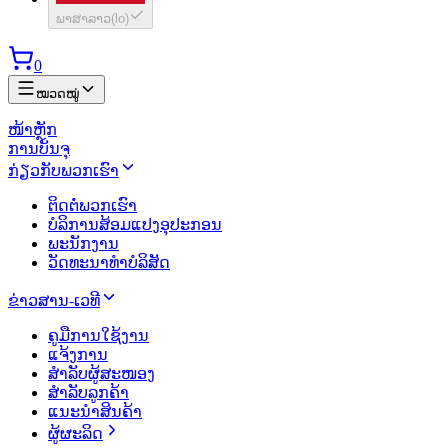
ພາສາລາວ
(
lo
)
0
ໝວດໝູ່
ໜ້າຫຼັກ
ການບັນຈຸ
ກ່ຽວກັບພວກເຮົາ
ຕິດຕໍ່ພວກເຮົາ
ບໍລິການສ້ອມແປງອຸປະກອນ
ພະນັກງານ
ວັດທະນາທຳບໍລິສັດ
ຂ່າວສານ-ເວທີ
ຄູມືການໃຊ້ງານ
ແຈ້ງການ
ສຳລັບຜູ້ສະໜອງ
ສຳລັບລູກຄ້າ
ແນະນຳສິນຄ້າ
ຜູ້ຜະລິດ