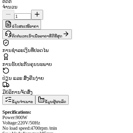
ຕິດຕໍ່
ຈຳນວນ
ຂໍໃບສະເໜີລາຄາ
ຕິດຕໍ່ພວກເຮົາເພື່ອລາຄາທີ່ດີທີ່ສຸດ
ການຊຳລະເງິນທີ່ປອດໄພ
ການຮັບປະກັນຄຸນນະພາບ
ປ່ຽນ ແລະ ສົ່ງຄືນງ່າຍ
ມີບໍລິການຈັດສົ່ງ
ຂໍ້ມູນຈຳເພາະ
ຂໍ້ມູນຜູ້ຜະລິດ
Specifications
:
Power
:
900W
Voltage:
220V/50Hz
No load speed
:
4700
rpm /
min