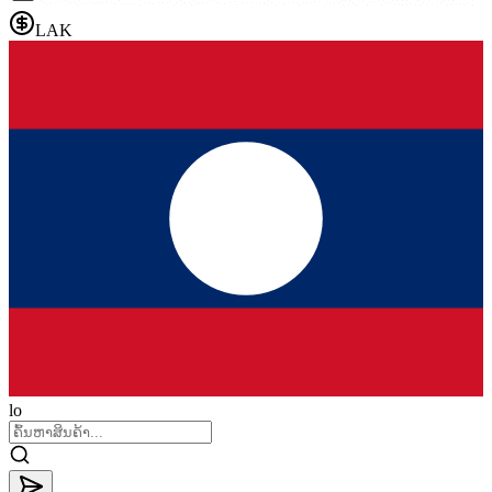
LAK
lo