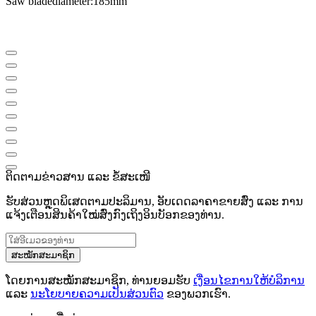
Saw blade
diameter
:
185mm
ຕິດຕາມຂ່າວສານ ແລະ ຂໍ້ສະເໜີ
ຮັບສ່ວນຫຼຸດພິເສດຕາມປະລິມານ, ອັບເດດລາຄາຂາຍສົ່ງ ແລະ ການ
ແຈ້ງເຕືອນສິນຄ້າໃໝ່ສົ່ງກົງເຖິງອິນບັອກຂອງທ່ານ.
ສະໝັກສະມາຊິກ
ໂດຍການສະໝັກສະມາຊິກ, ທ່ານຍອມຮັບ
ເງື່ອນໄຂການໃຫ້ບໍລິການ
ແລະ
ນະໂຍບາຍຄວາມເປັນສ່ວນຕົວ
ຂອງພວກເຮົາ.