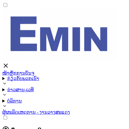
ໜ້າຫຼັກ
ການບັນຈຸ
ກ່ຽວກັບພວກເຮົາ
ຂ່າວສານ-ເວທີ
ບໍລິການ
ຜູ້ຜະລິດ
ເຫດການ - ງານວາງສະແດງ