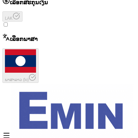
ເລືອກສະກຸນເງິນ
LAK
ເລືອກພາສາ
ພາສາລາວ
(
lo
)