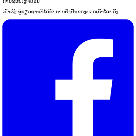
ການຊ່ວຍເຫຼືໍາດ່ວນ
ເຂົ້າເຖິງຜູ້ຊ່ຽວຊານທີ່ໄດ້ຮັບການຢັ້ງຢືນຂອງພວກເຮົາໂດຍກົງ