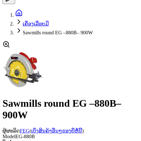
ເຄື່ອງເລື່ອຍມື
Sawmills round EG –880B– 900W
Sawmills round EG –880B–
900W
ຜູ້ຜະລິດ
FEG
(
ເບິ່ງສິນຄ້າອື່ນໆຂອງຍີ່ຫໍ້ນີ້
)
Model
EG-880B