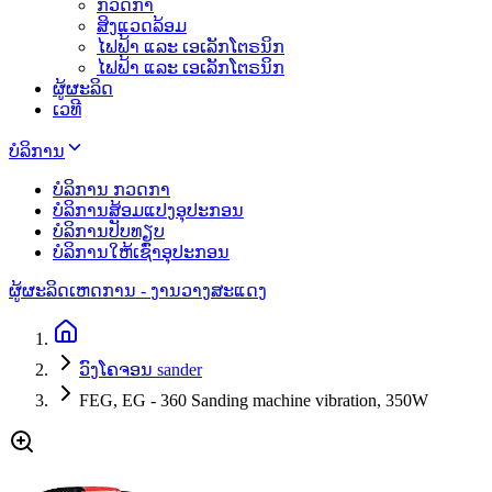
ກວດກາ
ສິງແວດລ້ອມ
ໄຟຟ້າ ແລະ ເອເລັກໂຕຣນິກ
ໄຟຟ້າ ແລະ ເອເລັກໂຕຣນິກ
ຜູ້ຜະລິດ
ເວທີ
ບໍລິການ
ບໍລິການ ກວດກາ
ບໍລິການສ້ອມແປງອຸປະກອນ
ບໍລິການປັບທຽບ
ບໍລິການໃຫ້ເຊົ່າອຸປະກອນ
ຜູ້ຜະລິດ
ເຫດການ - ງານວາງສະແດງ
ວົງໂຄຈອນ sander
FEG, EG - 360 Sanding machine vibration, 350W