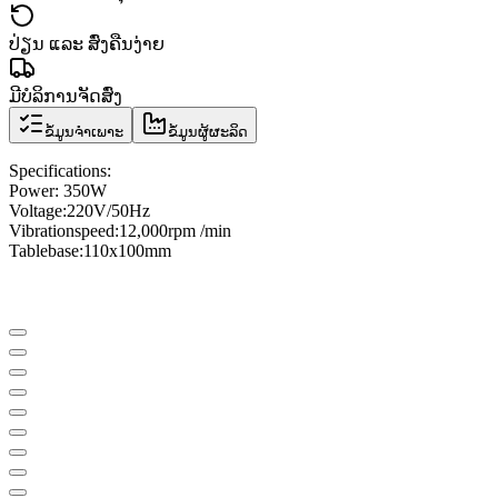
ປ່ຽນ ແລະ ສົ່ງຄືນງ່າຍ
ມີບໍລິການຈັດສົ່ງ
ຂໍ້ມູນຈຳເພາະ
ຂໍ້ມູນຜູ້ຜະລິດ
Specifications
:
Power: 350W
Voltage:
220V/50Hz
Vibration
speed
:
12,000
rpm /
min
Table
base
:
110x100mm