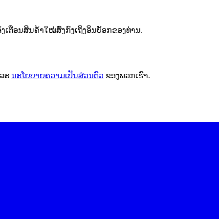
ຕືອນສິນຄ້າໃໝ່ສົ່ງກົງເຖິງອິນບັອກຂອງທ່ານ.
ລະ
ນະໂຍບາຍຄວາມເປັນສ່ວນຕົວ
ຂອງພວກເຮົາ.