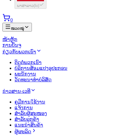
ພາສາລາວ
(
lo
)
0
ໝວດໝູ່
ໜ້າຫຼັກ
ການບັນຈຸ
ກ່ຽວກັບພວກເຮົາ
ຕິດຕໍ່ພວກເຮົາ
ບໍລິການສ້ອມແປງອຸປະກອນ
ພະນັກງານ
ວັດທະນາທຳບໍລິສັດ
ຂ່າວສານ-ເວທີ
ຄູມືການໃຊ້ງານ
ແຈ້ງການ
ສຳລັບຜູ້ສະໜອງ
ສຳລັບລູກຄ້າ
ແນະນຳສິນຄ້າ
ຜູ້ຜະລິດ