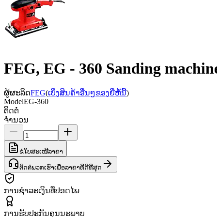
FEG, EG - 360 Sanding machine
ຜູ້ຜະລິດ
FEG
(
ເບິ່ງສິນຄ້າອື່ນໆຂອງຍີ່ຫໍ້ນີ້
)
Model
EG-360
ຕິດຕໍ່
ຈຳນວນ
ຂໍໃບສະເໜີລາຄາ
ຕິດຕໍ່ພວກເຮົາເພື່ອລາຄາທີ່ດີທີ່ສຸດ
ການຊຳລະເງິນທີ່ປອດໄພ
ການຮັບປະກັນຄຸນນະພາບ