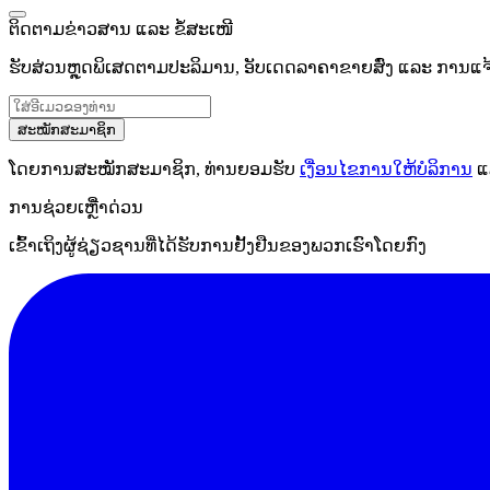
ຕິດຕາມຂ່າວສານ ແລະ ຂໍ້ສະເໜີ
ຮັບສ່ວນຫຼຸດພິເສດຕາມປະລິມານ, ອັບເດດລາຄາຂາຍສົ່ງ ແລະ ການແຈ້ງເ
ສະໝັກສະມາຊິກ
ໂດຍການສະໝັກສະມາຊິກ, ທ່ານຍອມຮັບ
ເງື່ອນໄຂການໃຫ້ບໍລິການ
ແ
ການຊ່ວຍເຫຼືໍາດ່ວນ
ເຂົ້າເຖິງຜູ້ຊ່ຽວຊານທີ່ໄດ້ຮັບການຢັ້ງຢືນຂອງພວກເຮົາໂດຍກົງ