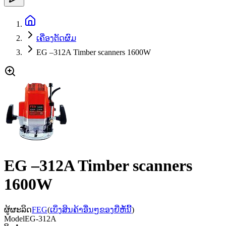
ເຄື່ອງຕັດຜົມ
EG –312A Timber scanners 1600W
EG –312A Timber scanners
1600W
ຜູ້ຜະລິດ
FEG
(
ເບິ່ງສິນຄ້າອື່ນໆຂອງຍີ່ຫໍ້ນີ້
)
Model
EG-312A