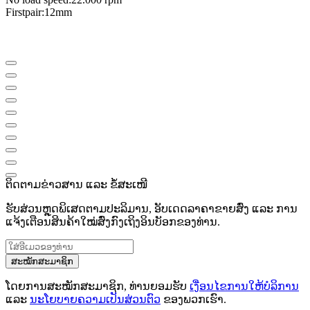
First
pair
:
12mm
ຕິດຕາມຂ່າວສານ ແລະ ຂໍ້ສະເໜີ
ຮັບສ່ວນຫຼຸດພິເສດຕາມປະລິມານ, ອັບເດດລາຄາຂາຍສົ່ງ ແລະ ການ
ແຈ້ງເຕືອນສິນຄ້າໃໝ່ສົ່ງກົງເຖິງອິນບັອກຂອງທ່ານ.
ສະໝັກສະມາຊິກ
ໂດຍການສະໝັກສະມາຊິກ, ທ່ານຍອມຮັບ
ເງື່ອນໄຂການໃຫ້ບໍລິການ
ແລະ
ນະໂຍບາຍຄວາມເປັນສ່ວນຕົວ
ຂອງພວກເຮົາ.