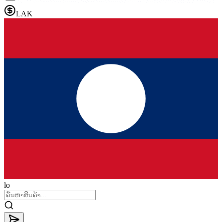
LAK
lo