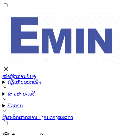
ໜ້າຫຼັກ
ການບັນຈຸ
ກ່ຽວກັບພວກເຮົາ
ຂ່າວສານ-ເວທີ
ບໍລິການ
ຜູ້ຜະລິດ
ເຫດການ - ງານວາງສະແດງ