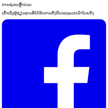
ການຊ່ວຍເຫຼືໍາດ່ວນ
ເຂົ້າເຖິງຜູ້ຊ່ຽວຊານທີ່ໄດ້ຮັບການຢັ້ງຢືນຂອງພວກເຮົາໂດຍກົງ