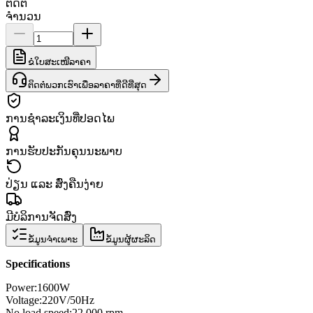
ຕິດຕໍ່
ຈຳນວນ
ຂໍໃບສະເໜີລາຄາ
ຕິດຕໍ່ພວກເຮົາເພື່ອລາຄາທີ່ດີທີ່ສຸດ
ການຊຳລະເງິນທີ່ປອດໄພ
ການຮັບປະກັນຄຸນນະພາບ
ປ່ຽນ ແລະ ສົ່ງຄືນງ່າຍ
ມີບໍລິການຈັດສົ່ງ
ຂໍ້ມູນຈຳເພາະ
ຂໍ້ມູນຜູ້ຜະລິດ
Specifications
Power
:
1600W
Voltage:
220V/50Hz
No load speed
:
22.000 rpm