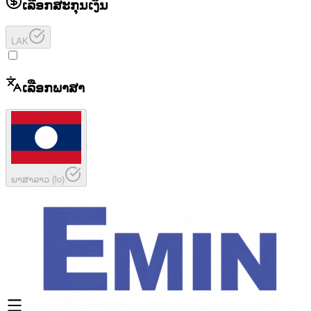
ເລືອກສະກຸນເງິນ
LAK
ເລືອກພາສາ
ພາສາລາວ
(
lo
)