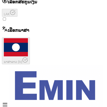
ເລືອກສະກຸນເງິນ
LAK
ເລືອກພາສາ
ພາສາລາວ
(
lo
)