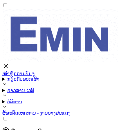
ໜ້າຫຼັກ
ການບັນຈຸ
ກ່ຽວກັບພວກເຮົາ
ຂ່າວສານ-ເວທີ
ບໍລິການ
ຜູ້ຜະລິດ
ເຫດການ - ງານວາງສະແດງ