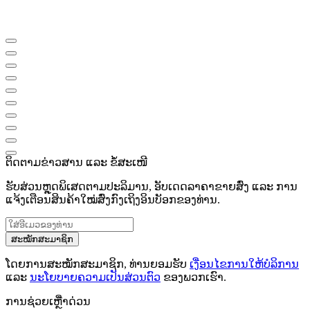
ຕິດຕາມຂ່າວສານ ແລະ ຂໍ້ສະເໜີ
ຮັບສ່ວນຫຼຸດພິເສດຕາມປະລິມານ, ອັບເດດລາຄາຂາຍສົ່ງ ແລະ ການ
ແຈ້ງເຕືອນສິນຄ້າໃໝ່ສົ່ງກົງເຖິງອິນບັອກຂອງທ່ານ.
ສະໝັກສະມາຊິກ
ໂດຍການສະໝັກສະມາຊິກ, ທ່ານຍອມຮັບ
ເງື່ອນໄຂການໃຫ້ບໍລິການ
ແລະ
ນະໂຍບາຍຄວາມເປັນສ່ວນຕົວ
ຂອງພວກເຮົາ.
ການຊ່ວຍເຫຼືໍາດ່ວນ