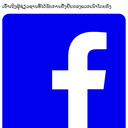
ເຂົ້າເຖິງຜູ້ຊ່ຽວຊານທີ່ໄດ້ຮັບການຢັ້ງຢືນຂອງພວກເຮົາໂດຍກົງ