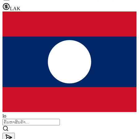
LAK
lo