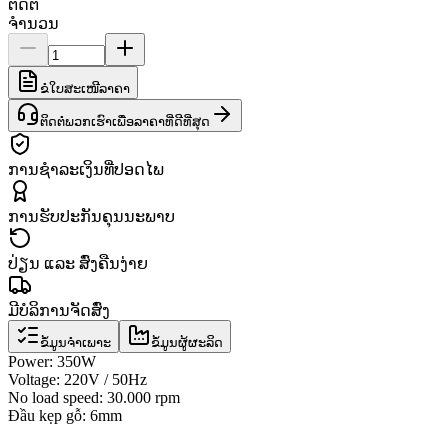
ຕິດຕໍ່
ຈຳນວນ
ຂໍໃບສະເໜີລາຄາ
ຕິດຕໍ່ພວກເຮົາເພື່ອລາຄາທີ່ດີທີ່ສຸດ
ການຊຳລະເງິນທີ່ປອດໄພ
ການຮັບປະກັນຄຸນນະພາບ
ປ່ຽນ ແລະ ສົ່ງຄືນງ່າຍ
ມີບໍລິການຈັດສົ່ງ
ຂໍ້ມູນຈຳເພາະ
ຂໍ້ມູນຜູ້ຜະລິດ
Power: 350W
Voltage: 220V / 50Hz
No load speed: 30.000 rpm
Đầu kẹp gỗ: 6mm