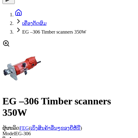
ເຄື່ອງຕັດຜົມ
EG –306 Timber scanners 350W
EG –306 Timber scanners
350W
ຜູ້ຜະລິດ
FEG
(
ເບິ່ງສິນຄ້າອື່ນໆຂອງຍີ່ຫໍ້ນີ້
)
Model
EG-306