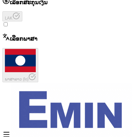
ເລືອກສະກຸນເງິນ
LAK
ເລືອກພາສາ
ພາສາລາວ
(
lo
)