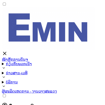
ໜ້າຫຼັກ
ການບັນຈຸ
ກ່ຽວກັບພວກເຮົາ
ຂ່າວສານ-ເວທີ
ບໍລິການ
ຜູ້ຜະລິດ
ເຫດການ - ງານວາງສະແດງ