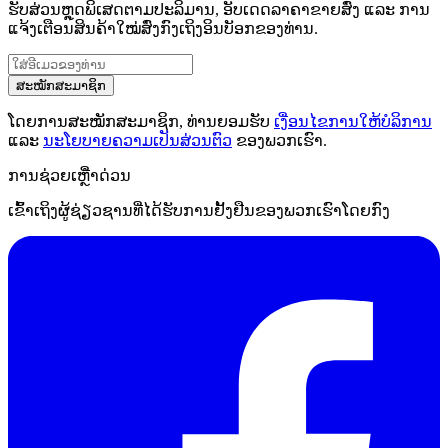
ຮັບສ່ວນຫຼຸດພິເສດຕາມປະລິມານ, ອັບເດດລາຄາຂາຍສົ່ງ ແລະ ການ
ແຈ້ງເຕືອນສິນຄ້າໃໝ່ສົ່ງກົງເຖິງອິນບັອກຂອງທ່ານ.
ສະໝັກສະມາຊິກ
ໂດຍການສະໝັກສະມາຊິກ, ທ່ານຍອມຮັບ
ເງື່ອນໄຂການໃຫ້ບໍລິການ
ແລະ
ນະໂຍບາຍຄວາມເປັນສ່ວນຕົວ
ຂອງພວກເຮົາ.
ການຊ່ວຍເຫຼືໍາດ່ວນ
ເຂົ້າເຖິງຜູ້ຊ່ຽວຊານທີ່ໄດ້ຮັບການຢັ້ງຢືນຂອງພວກເຮົາໂດຍກົງ