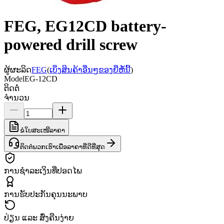
FEG, EG12CD battery-
powered drill screw
ຜູ້ຜະລິດ
FEG
(
ເບິ່ງສິນຄ້າອື່ນໆຂອງຍີ່ຫໍ້ນີ້
)
Model
EG-12CD
ຕິດຕໍ່
ຈຳນວນ
ຂໍໃບສະເໜີລາຄາ
ຕິດຕໍ່ພວກເຮົາເພື່ອລາຄາທີ່ດີທີ່ສຸດ
ການຊຳລະເງິນທີ່ປອດໄພ
ການຮັບປະກັນຄຸນນະພາບ
ປ່ຽນ ແລະ ສົ່ງຄືນງ່າຍ