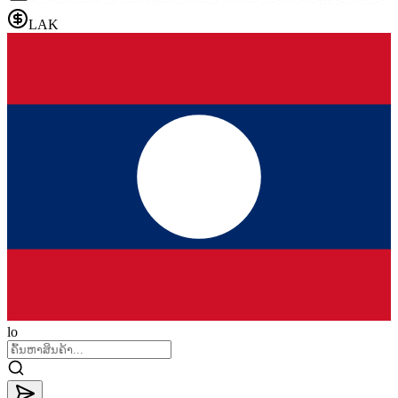
LAK
lo