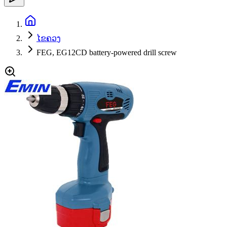
ໄຂຄວງ
FEG, EG12CD battery-powered drill screw