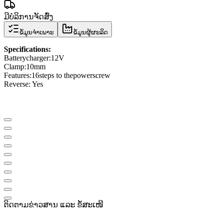
ມີບໍລິການຈັດສົ່ງ
ຂໍ້ມູນຈຳເພາະ
ຂໍ້ມູນຜູ້ຜະລິດ
Specifications
:
Battery
charger
:
12V
Clamp
:
10mm
Features
:
16
steps to the
power
screw
Reverse
: Yes
ຕິດຕາມຂ່າວສານ ແລະ ຂໍ້ສະເໜີ