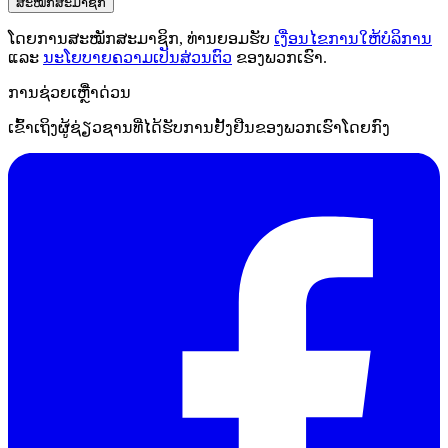
ສະໝັກສະມາຊິກ
ໂດຍການສະໝັກສະມາຊິກ, ທ່ານຍອມຮັບ
ເງື່ອນໄຂການໃຫ້ບໍລິການ
ແລະ
ນະໂຍບາຍຄວາມເປັນສ່ວນຕົວ
ຂອງພວກເຮົາ.
ການຊ່ວຍເຫຼືໍາດ່ວນ
ເຂົ້າເຖິງຜູ້ຊ່ຽວຊານທີ່ໄດ້ຮັບການຢັ້ງຢືນຂອງພວກເຮົາໂດຍກົງ