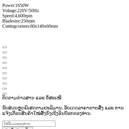
Power
:
1650W
Voltage:
220V/50Hz
Speed:
4,600
rpm
Blade
size
:
250mm
Cutting
corners
:
60x140x60mm
ຕິດຕາມຂ່າວສານ ແລະ ຂໍ້ສະເໜີ
ຮັບສ່ວນຫຼຸດພິເສດຕາມປະລິມານ, ອັບເດດລາຄາຂາຍສົ່ງ ແລະ ການ
ແຈ້ງເຕືອນສິນຄ້າໃໝ່ສົ່ງກົງເຖິງອິນບັອກຂອງທ່ານ.