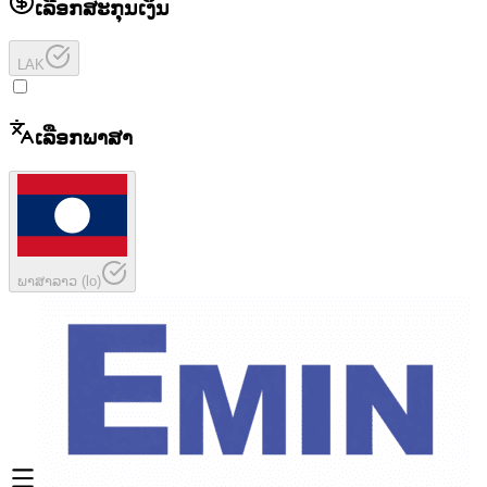
ເລືອກສະກຸນເງິນ
LAK
ເລືອກພາສາ
ພາສາລາວ
(
lo
)