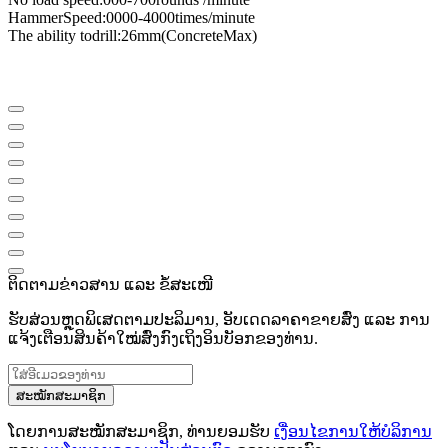
Hammer
Speed
​​:
0000-4000
times
/
minute
The ability to
drill
:
26mm
(
Concrete
Max
)
ຕິດຕາມຂ່າວສານ ແລະ ຂໍ້ສະເໜີ
ຮັບສ່ວນຫຼຸດພິເສດຕາມປະລິມານ, ອັບເດດລາຄາຂາຍສົ່ງ ແລະ ການ
ແຈ້ງເຕືອນສິນຄ້າໃໝ່ສົ່ງກົງເຖິງອິນບັອກຂອງທ່ານ.
ສະໝັກສະມາຊິກ
ໂດຍການສະໝັກສະມາຊິກ, ທ່ານຍອມຮັບ
ເງື່ອນໄຂການໃຫ້ບໍລິການ