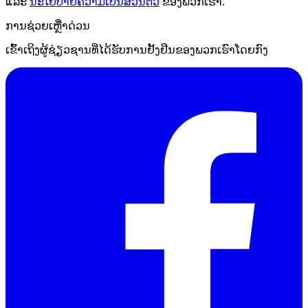
ແລະ
ນະໂຍບາຍຄວາມເປັນສ່ວນຕົວ
ຂອງພວກເຮົາ.
ການຊ່ວຍເຫຼືໍາດ່ວນ
ເຂົ້າເຖິງຜູ້ຊ່ຽວຊານທີ່ໄດ້ຮັບການຢັ້ງຢືນຂອງພວກເຮົາໂດຍກົງ