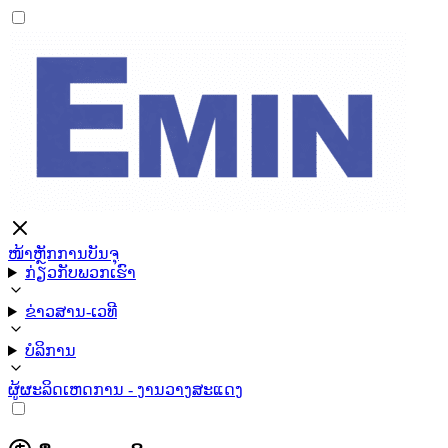
ໜ້າຫຼັກ
ການບັນຈຸ
ກ່ຽວກັບພວກເຮົາ
ຂ່າວສານ-ເວທີ
ບໍລິການ
ຜູ້ຜະລິດ
ເຫດການ - ງານວາງສະແດງ