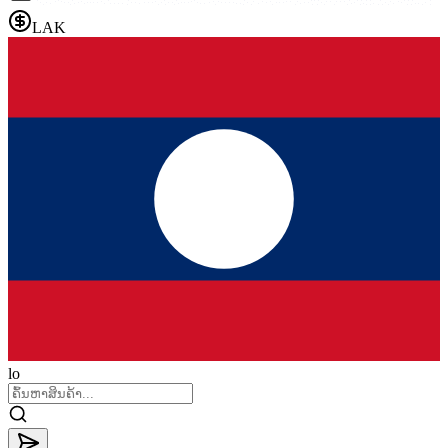
LAK
lo