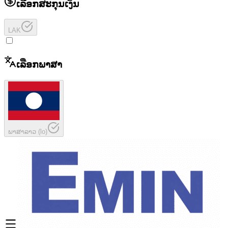
ເລືອກສະກຸນເງິນ
LAK
ເລືອກພາສາ
ພາສາລາວ
(
lo
)