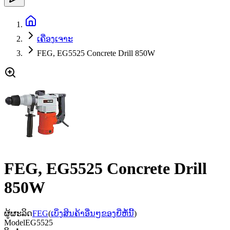
ເຄື່ອງເຈາະ
FEG, EG5525 Concrete Drill 850W
FEG, EG5525 Concrete Drill
850W
ຜູ້ຜະລິດ
FEG
(
ເບິ່ງສິນຄ້າອື່ນໆຂອງຍີ່ຫໍ້ນີ້
)
Model
EG5525