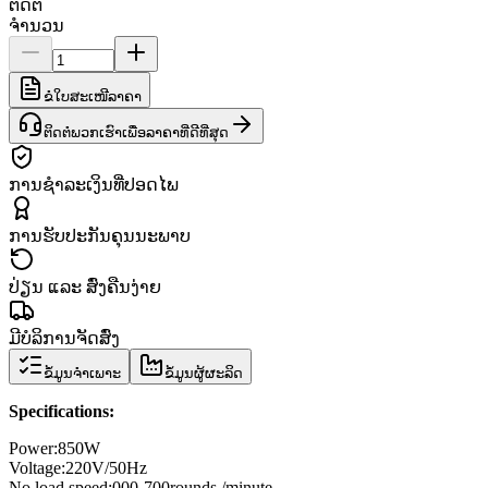
ຕິດຕໍ່
ຈຳນວນ
ຂໍໃບສະເໜີລາຄາ
ຕິດຕໍ່ພວກເຮົາເພື່ອລາຄາທີ່ດີທີ່ສຸດ
ການຊຳລະເງິນທີ່ປອດໄພ
ການຮັບປະກັນຄຸນນະພາບ
ປ່ຽນ ແລະ ສົ່ງຄືນງ່າຍ
ມີບໍລິການຈັດສົ່ງ
ຂໍ້ມູນຈຳເພາະ
ຂໍ້ມູນຜູ້ຜະລິດ
Specifications:
Power
:
850W
Voltage:
220V/50Hz
No load speed
:
000-700
rounds /
minute