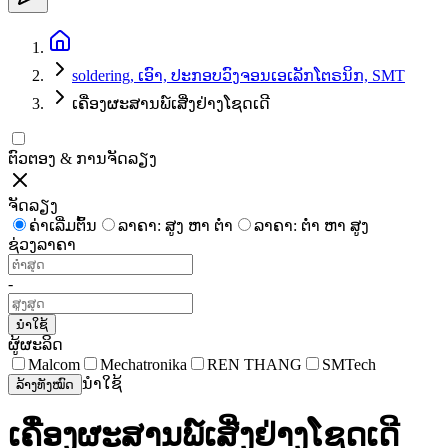
soldering, ເອົາ, ປະກອບວົງຈອນເອເລັກໂຕຣນິກ, SMT
ເຄື່ອງຜະສານພ໌ເສີ່ງຢ່າງໂຊດເດີ
ຕົວຕອງ & ການຈັດລຽງ
ຈັດລຽງ
ຄ່າເລີ່ມຕົ້ນ
ລາຄາ: ສູງ ຫາ ຕໍ່າ
ລາຄາ: ຕໍ່າ ຫາ ສູງ
ຊ່ວງລາຄາ
-
ນຳໃຊ້
ຜູ້ຜະລິດ
Malcom
Mechatronika
REN THANG
SMTech
ນຳໃຊ້
ລ້າງທັງໝົດ
ເຄື່ອງຜະສານພ໌ເສີ່ງຢ່າງໂຊດເດີ