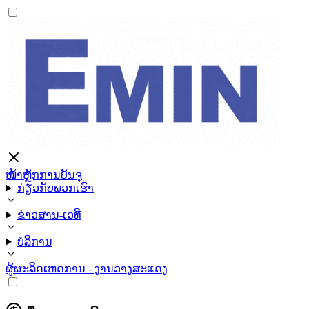
ໜ້າຫຼັກ
ການບັນຈຸ
ກ່ຽວກັບພວກເຮົາ
ຂ່າວສານ-ເວທີ
ບໍລິການ
ຜູ້ຜະລິດ
ເຫດການ - ງານວາງສະແດງ