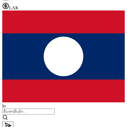
LAK
lo