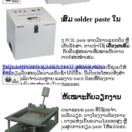
ເພີ່ມ
ບົດບາດຂອງເຄື່ອງຜະສົມ solder paste ໃນ
ສາຍການຜະລິດ
ກ່ອນການພິມ solder paste ລົງເທິງ PCB, paste ອາດມີການແຍກຕົວ ຫຼື
ມີຄວາມໜືດທີ່ປ່ຽນໄປຈາກການເກັບຮັກສາ. ການນໍາໃຊ້
ເຄື່ອງຜະສົມ
solder paste
ຊ່ວຍໃຫ້ເນື້ອ paste ກັບຄືນສູ່ສະພາບທີ່ເໝາະກັບການ
ພິມ ໂດຍຫຼຸດການກວນດ້ວຍມືທີ່ອາດບໍ່ສະໝໍາເສມ.
SMTech MIX500D SOLDER PASTE MIXER (60W)
ໃນມຸມມອງການຄວບຄຸມຂະບວນການ, ອຸປະກອນປະເພດນີ້ຊ່ວຍໃຫ້
ຕິດຕໍ່
ການກຽມວັດສະດຸມີຄວາມເຮັດຊ້ໍາໄດ້ດີຂຶ້ນ. ນີ້ເປັນປະໂຫຍດທັງສໍາ
ລັບງານຜະລິດຈໍານວນຫຼາຍ ແລະງານ batch ນ້ອຍທີ່ຕ້ອງການ
ເພີ່ມ
ຄຸນນະພາບພິມສະໝໍາເສມໃນແຕ່ລະຮອບ.
ແນວທາງການເລືອກໃຫ້ເໝາະກັບວຽກງານ
ການເລືອກຄວນເລີ່ມຈາກຂະໜາດພາຊະນະ paste ທີ່ໃຊ້ປະຈໍາ,
ປະລິມານຕໍ່ວັນ ແລະຮູບແບບການເຮັດວຽກ. ບາງໂຮງງານຕ້ອງການ
ຮອງຮັບຫຼາຍຂະໜາດພາຊະນະ, ບາງແຫ່ງເນັ້ນຄວາມໄວຮອບສູງ ຫຼື
ການຕັ້ງເວລາລະອຽດເພື່ອຄວບຄຸມສູດການກຽມ paste ໃຫ້ແນ່ນອນ.