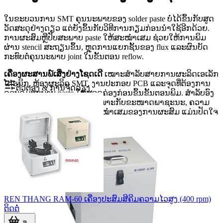
ໃນຂະບວນການ SMT ຄຸນນະພາບຂອງ solder paste ບໍ່ໄດ້ຂຶ້ນກັບສູດ
ວັດສະດຸຢ່າງດຽວ ແຕ່ຍັງຂຶ້ນກັບວິທີການກຽມກ່ອນນໍາໃຊ້ອີກດ້ວຍ.
ການຜະສົມຫຼືປັບສະພາບ paste ໃຫ້ສະໝໍາເສມ ຊ່ວຍໃຫ້ການພິມ
ຜ່ານ stencil ສະຖຽນຂຶ້ນ, ຫຼຸດການແຍກຊັ້ນຂອງ flux ແລະຜົນບັດ
ກະທົບຕໍ່ຄຸນນະພາບ joint ໃນຂັ້ນຕອນ reflow.
ເຄື່ອງຜະສານພ໌ເສີ່ງຢ່າງໂຊດເດີ
ເໝາະສໍາລັບສາຍການຜະລິດເອເລັກ
ໂຕຣນິກ, ຫ້ອງຜະລິດ SMT, ງານປະກອບ PCB ແລະຈຸດທີ່ຕ້ອງການ
ຕົວຕອງ & ການຈັດລຽງ
ຄວບຄຸມສະພາບ paste ໃຫ້ສອດຄ່ອງກ່ອນຂຶ້ນຂັ້ນຕອນພິມ. ສໍາລັບອົງ
ກອນ B2B ການເລືອກເຄື່ອງທີ່ເໝາະກັບຂະໜາດພາຊະນະ, ຄວາມ
ໄວ, ເວລາຕັ້ງຄ່າ ແລະຄວາມສະໝໍາເສມຂອງການຜະສົມ ແມ່ນປັດໃຈ
ສໍາຄັນກວ່າການເບິ່ງພຽງຊື່ຮຸ່ນ.
REN THANG RAM-60 ເຄື່ອງປະສົມສີຄີມຄວາມໄວສູງ (400 rpm)
ຕິດຕໍ່