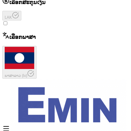
ເລືອກສະກຸນເງິນ
LAK
ເລືອກພາສາ
ພາສາລາວ
(
lo
)