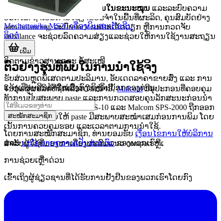
ອີກປັດໃຈໜຶ່ງແມ່ນ
ຄວາມສົມດຸນໃນຂະນະໝຸນ
ແລະລະບົບຄວາມ
ປອດໄພ. ຖ້າເປັນການໃຊ້ງານປະຈໍາໃນພື້ນທີ່ຜະລິດ, ຄຸນສົມບັດຢ່າງ
Mechatronika MS20 ເຄື່ອງພິມສະເຕັນຊີນ
auto-balancing, ລະບົບ lock ຂະນະເຮັດວຽກ ຫຼືການກວດຈັບ
ຕິດຕໍ່
unbalance ຈະຊ່ວຍລົດຄວາມສ່ຽງແລະຊ່ວຍໃຫ້ການໃຊ້ງານສະຖຽນ
ກວ່າ.
ເພີ່ມ
ຕິດຕາມຂ່າວສານ ແລະ ຂໍ້ສະເໜີ
ຕົວຢ່າງຮຸ່ນທີ່ພົບໃນການນໍາໃຊ້ຈິງ
ຮັບສ່ວນຫຼຸດພິເສດຕາມປະລິມານ, ອັບເດດລາຄາຂາຍສົ່ງ ແລະ ການ
ແຈ້ງເຕືອນສິນຄ້າໃໝ່ສົ່ງກົງເຖິງອິນບັອກຂອງທ່ານ.
ໃນກຸ່ມຜູ້ຜະລິດທີ່ຖືກເລືອກໃນໜ້ານີ້,
Malcom
ມີອຸປະກອນທີ່ຄອບຄຸມ
ທັງການປັບສະພາບ paste ແລະການກວດສອບຄຸນລັກສະນະກ່ອນນໍາ
ໃຊ້. ຕົວຢ່າງເຊັ່ນ Malcom SPS-10 ແລະ Malcom SPS-2000 ຖືກອອກ
ສະໝັກສະມາຊິກ
ແບບມາເພື່ອຊ່ວຍໃຫ້ paste ມີສະພາບສະໝໍາເສມກ່ອນການພິມ ໂດຍ
ເນັ້ນການຄວບຄຸມຮອບ ແລະເວລາຕາມການນໍາໃຊ້.
ໂດຍການສະໝັກສະມາຊິກ, ທ່ານຍອມຮັບ
ເງື່ອນໄຂການໃຫ້ບໍລິການ
ແລະ
ນະໂຍບາຍຄວາມເປັນສ່ວນຕົວ
ຂອງພວກເຮົາ.
ສໍາລັບຜູ້ໃຊ້ທີ່ມອງຫາເຄື່ອງຜະສົມແນວ compact ຫຼືເ
ການຊ່ວຍເຫຼືໍາດ່ວນ
ເຂົ້າເຖິງຜູ້ຊ່ຽວຊານທີ່ໄດ້ຮັບການຢັ້ງຢືນຂອງພວກເຮົາໂດຍກົງ