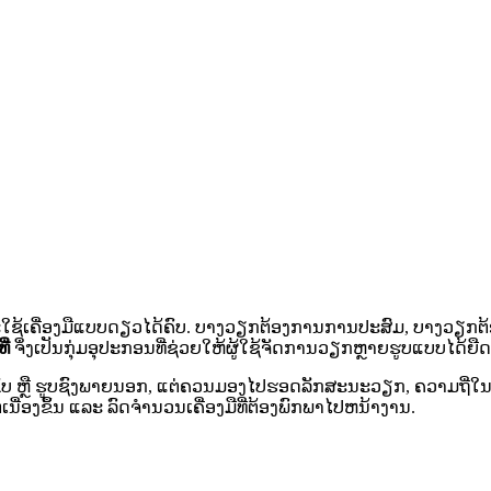
ນຈະໃຊ້ເຄື່ອງມືແບບດຽວໄດ້ຄົບ. ບາງວຽກຕ້ອງການການປະສົມ, ບາງວຽ
ີ່
ຈຶ່ງເປັນກຸ່ມອຸປະກອນທີ່ຊ່ວຍໃຫ້ຜູ້ໃຊ້ຈັດການວຽກຫຼາຍຮູບແບບໄດ້ຍືດຫ
ຕ່ກຳລັງຂັບ ຫຼື ຮູບຊົງພາຍນອກ, ແຕ່ຄວນມອງໄປຮອດລັກສະນະວຽກ, ຄວາ
ໍ່ເນື່ອງຂຶ້ນ ແລະ ລົດຈຳນວນເຄື່ອງມືທີ່ຕ້ອງພົກພາໄປຫນ້າງານ.