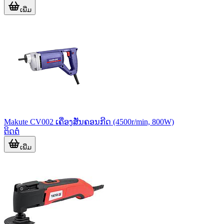
ເພີ່ມ
Makute CV002 ເຄື່ອງສັ່ນຄອນກີດ (4500r/min, 800W)
ຕິດຕໍ່
ເພີ່ມ