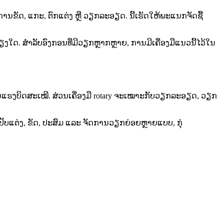
ານຂັດ, ແກະ, ຕົກແຕ່ງ ຫຼື ວຽກລະອຽດ. ນີ້ເຮັດໃຫ້ພະແນກຈັດຊື້
ງໃດ. ສຳລັບອົງກອນທີ່ມີວຽກຫຼາກຫຼາຍ, ການມີເຄື່ອງມືແນວນີ້ໄວ້ໃນ
ງການແຮງບິດສະເໝີ. ສ່ວນເຄື່ອງມື rotary ຈະເໝາະກັບວຽກລະອຽດ, ວຽກ
ບແຕ່ງ, ຂັດ, ປະສົມ ແລະ ຈັດການວຽກຍ່ອຍຫຼາຍແບບ, ກຸ່