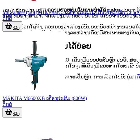
ຄຸນຄ່າຫຼັກຂອງກຸ່ມນີ້ຄື
ຄວາມຍືດຫຍຸ່ນໃນການນຳໃຊ້
. ອຸປະກອນບາງລຸ
Milwaukee (tool) M18 FPMC-0 ເຄື່ອງປະສົມນໍ້າມັນເຊື້ອໄຟກັບ Chuc
ແລະ ທີມຊ່າງສາມາດຈັດເຄື່ອງມືໄດ້ກະທັດຮັດຂຶ້ນ ໂດຍບໍ່ຈຳເປັນຕ້ອງ
ຕິດຕໍ່
ໃນການເລືອກໃຊ້ຈິງ, ຄວນມອງວ່າເຄື່ອງມືນັ້ນຮອງຮັບຫນ້າງານແນວໃດ, 
ເພີ່ມ
ລະບົບງານຈະຊ່ວຍເຕີມຊ່ອງຫວ່າງລະຫວ່າງເຄື່ອງມືສະເພາະທາງກັບວຽ
ຕົວຢ່າງຫນ້າງານທີ່ພົບໄດ້ບ່ອຍ
ໃນຫນ້າງານກໍ່ສ້າງ ຫຼື ວຽກ MRO, ເຄື່ອງມືແບບປະສົມຫຼືກວນວັດສະດ
ຕົກແຕ່ງ, ຂັດຜິວ, ຫຼື ເຂົ້າເຮັດວຽກໃນຈຸດທີ່ເຄື່ອງມືຂະໜາດໃຫຍ່ເຂົ້າບໍ່ເ
ຖ້າຫນ້າງານຂອງທ່ານເນັ້ນການເຈາະເປັນຫຼັກ, ການເລືອກໄປຍັງກຸ່ມ
ເຄ
MAKITA M6600XB ເຄື່ອງປະສົມ (800W)
ຕິດຕໍ່
ເພີ່ມ