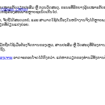
້ນເໝາະກັບວຽກປະສົມ ຫຼື ກວນວັດສະດຸ, ຂະນະທີ່ອີກບາງລຸ້ນເໝາະກັບກ
k (550rpm; 136Nm)
ແຍກຊື້ເຄື່ອງສະເພາະຫຼາຍຊະນິດເກີນໄປ.
ຈັບຖືໄດ້ສະດວກບໍ່, ແລະ ສາມາດໃຊ້ຕໍ່ເນື່ອງໃນຫນ້າງານຈິງໄດ້ຫຼາຍພຽ
ກທີ່ປ່ຽນແປງບ່ອຍ.
ຸມັກຖືກໃຊ້ເມື່ອຕ້ອງຈັດການຂອງເຫຼວ, ສານປະສົມ ຫຼື ວັດສະດຸທີ່ຕ້ອ
ຖິງ.
ື່ອງເຈາະ
ອາດຈະຕອບໂຈດໄດ້ກົງກວ່າ. ແຕ່ຫາກວຽກຂອງທ່ານມີທັງການປັ