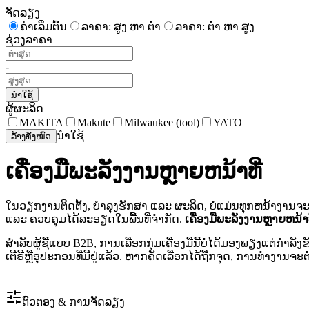
ຈັດລຽງ
ຄ່າເລີ່ມຕົ້ນ
ລາຄາ: ສູງ ຫາ ຕໍ່າ
ລາຄາ: ຕໍ່າ ຫາ ສູງ
ຊ່ວງລາຄາ
-
ນຳໃຊ້
ຜູ້ຜະລິດ
MAKITA
Makute
Milwaukee (tool)
YATO
ນຳໃຊ້
ລ້າງທັງໝົດ
ເຄື່ອງມືພະລັງງານຫຼາຍຫນ້າທີ່
ໃນວຽກງານຕິດຕັ້ງ, ບຳລຸງຮັກສາ ແລະ ຜະລິດ, ບໍ່ແມ່ນທຸກຫນ້າງາ
ແລະ ຄວບຄຸມໄດ້ລະອຽດໃນພື້ນທີ່ຈຳກັດ.
ເຄື່ອງມືພະລັງງານຫຼາຍຫນ້າທ
ສຳລັບຜູ້ຊື້ແບບ B2B, ການເລືອກກຸ່ມເຄື່ອງມືນີ້ບໍ່ໄດ້ມອງພຽງແ
ເຕີຣີຫຼືອຸປະກອນທີ່ມີຢູ່ແລ້ວ. ຫາກຄັດເລືອກໄດ້ຖືກຈຸດ, ການທຳງານຈະຕ
ຕົວຕອງ & ການຈັດລຽງ