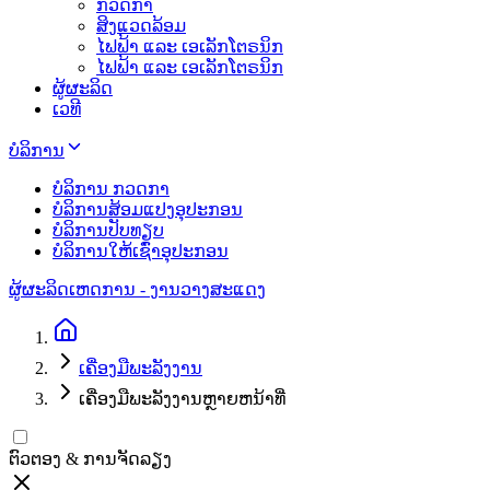
ກວດກາ
ສິງແວດລ້ອມ
ໄຟຟ້າ ແລະ ເອເລັກໂຕຣນິກ
ໄຟຟ້າ ແລະ ເອເລັກໂຕຣນິກ
ຜູ້ຜະລິດ
ເວທີ
ບໍລິການ
ບໍລິການ ກວດກາ
ບໍລິການສ້ອມແປງອຸປະກອນ
ບໍລິການປັບທຽບ
ບໍລິການໃຫ້ເຊົ່າອຸປະກອນ
ຜູ້ຜະລິດ
ເຫດການ - ງານວາງສະແດງ
ເຄື່ອງ​ມື​ພະ​ລັງ​ງານ​
ເຄື່ອງມືພະລັງງານຫຼາຍຫນ້າທີ່
ຕົວຕອງ & ການຈັດລຽງ