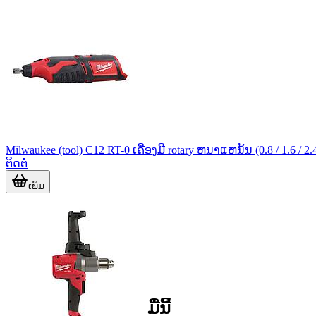
Milwaukee (tool) C12 RT-0 ເຄື່ອງມື rotary ຫນາແຫນ້ນ (0.8 / 1.6 / 2.
ຕິດຕໍ່
ເພີ່ມ
ຈຸດເດັ່ນຂອງກຸ່ມເຄື່ອງມືນີ້