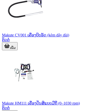
Makute CV001 ເຄື່ອງບີບອັດ (kèm dây dùi)
ຕິດຕໍ່
ເພີ່ມ
Makute HM111 ເຄື່ອງປັ່ນສີແບບມືຖື (0–1030 rpm)
ຕິດຕໍ່