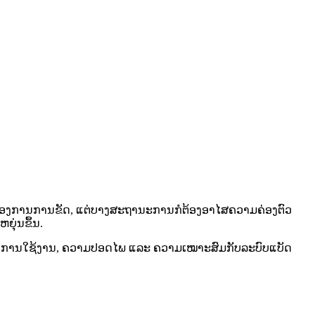
ກຕ້ອງການການຂັດ, ແຕ່ບາງສະຖານະການກໍຕ້ອງອາໄສຄວາມຄ່ອງຕົວ
ຍຸ່ນຂຶ້ນ.
ມຖີ່ໃນການໃຊ້ງານ, ຄວາມປອດໄພ ແລະ ຄວາມເໝາະສົມກັບລະບົບແບັດ