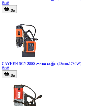
ຕິດຕໍ່
ເພີ່ມ
CAYKEN SCY-2800 ເຈາະແມ່ເຫຼັກ (28mm,1780W)
ຕິດຕໍ່
ເພີ່ມ