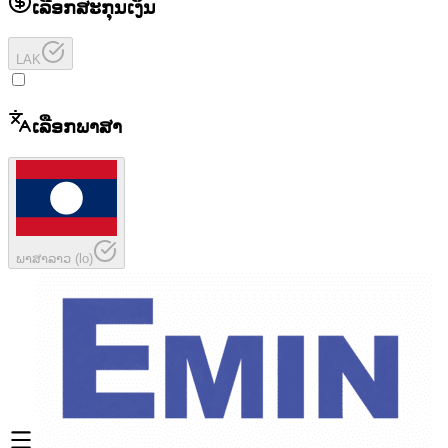
ເລືອກສະກຸນເງິນ
LAK
ເລືອກພາສາ
ພາສາລາວ
(
lo
)