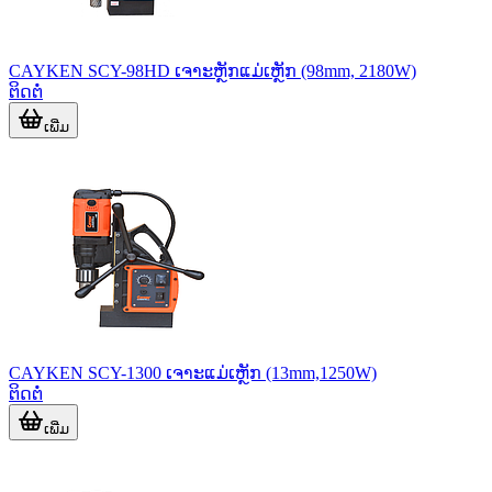
CAYKEN SCY-98HD ເຈາະຫຼັກແມ່ເຫຼັກ (98mm, 2180W)
ຕິດຕໍ່
ເພີ່ມ
CAYKEN SCY-1300 ເຈາະແມ່ເຫຼັກ (13mm,1250W)
ຕິດຕໍ່
ເພີ່ມ