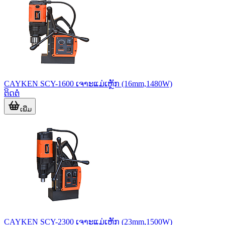
CAYKEN SCY-1600 ເຈາະແມ່ເຫຼັກ (16mm,1480W)
ຕິດຕໍ່
ເພີ່ມ
CAYKEN SCY-2300 ເຈາະແມ່ເຫຼັກ (23mm,1500W)