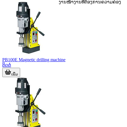
Ø 35 mm, ຊ່ວຍໃຫ້ເລືອກໃຊ້ໃນງານໜ້າງານທີ່ຕ້ອງການຄວາມຄ່ອງ
ຕົວ.
PB100E Magnetic drilling machine
ຕິດຕໍ່
ເພີ່ມ