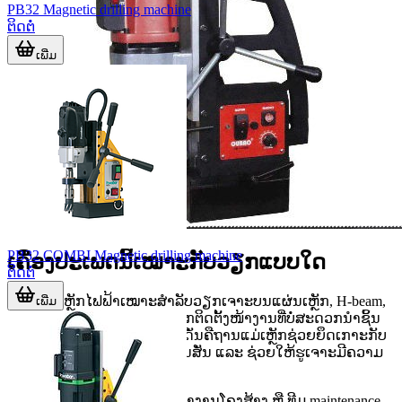
PB32 Magnetic drilling machine
ຕິດຕໍ່
ເພີ່ມ
PB32 COMBI Magnetic drilling machine
ເຄື່ອງປະເພດນີ້ເໝາະກັບວຽກແບບໃດ
ຕິດຕໍ່
ເຈາະແມ່ເຫຼັກໄຟຟ້າເໝາະສໍາລັບວຽກເຈາະບນແຜ່ນເຫຼັກ, H-beam,
ເພີ່ມ
ຄານ, ໂຄງສ້າງຫຼັງຄາ, ແລະ ວຽກຕິດຕັ້ງໜ້າງານທີ່ບໍ່ສະດວກນໍາຊິ້ນ
ງານໄປໃສ່ເຄື່ອງຈັກຕັ້ງພື້ນ. ຈຸດເດັ່ນຄືຖານແມ່ເຫຼັກຊ່ວຍຍຶດເກາະກັບ
ຜິວເຫຼັກໄດ້ແນ່ນອນ, ຈຶ່ງຫຼຸດການສັ່ນ ແລະ ຊ່ວຍໃຫ້ຮູເຈາະມີຄວາມ
ສະອາດກວ່າ.
ສໍາລັບໂຮງງານຜະລິດ, ຜູ້ຮັບເໝົາງານໂຄງສ້າງ ຫຼື ທີມ maintenance,