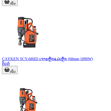
ເພີ່ມ
CAYKEN SCY-68HD ເຈາະຫຼັກແມ່ເຫຼັກ (68mm,1890W)
ຕິດຕໍ່
ເພີ່ມ