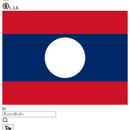
LAK
lo