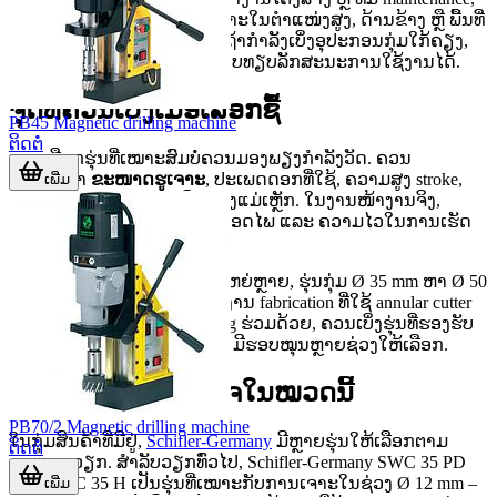
ອຸປະກອນກຸ່ມນີ້ຊ່ວຍໃຫ້ວຽກເຈາະໃນຕຳແໜ່ງສູງ, ດ້ານຂ້າງ ຫຼື ພື້ນທີ່
ແຄບມີຄວາມຄວບຄຸມງ່າຍຂຶ້ນ. ຖ້າກໍາລັງເບິ່ງອຸປະກອນກຸ່ມໃກ້ຄຽງ,
ສາມາດເບິ່ງ
ເຄື່ອງເຈາະ
ເພື່ອປຽບທຽບລັກສະນະການໃຊ້ງານໄດ້.
ຈຸດທີ່ຄວນເບິ່ງເມື່ອເລືອກຊື້
PB45 Magnetic drilling machine
ຕິດຕໍ່
ການເລືອກຮຸ່ນທີ່ເໝາະສົມບໍ່ຄວນມອງພຽງກໍາລັງວັດ. ຄວນ
ພິຈາລະນາ
ຂະໜາດຮູເຈາະ
, ປະເພດດອກທີ່ໃຊ້, ຄວາມສູງ stroke,
ເພີ່ມ
ນໍ້າໜັກເຄື່ອງ, ແລະ ແຮງຍຶດຂອງແມ່ເຫຼັກ. ໃນງານໜ້າງານຈິງ,
ປັດໃຈເຫຼົ່ານີ້ສົ່ງຜົນຕໍ່ທັງຄວາມປອດໄພ ແລະ ຄວາມໄວໃນການເຮັດ
ວຽກ.
ຖ້າເຈາະງານທົ່ວໄປຂະໜາດບໍ່ໃຫຍ່ຫຼາຍ, ຮຸ່ນກຸ່ມ Ø 35 mm ຫາ Ø 50
mm ອາດຈະພຽງພໍ. ແຕ່ຖ້າເປັນງານ fabrication ທີ່ໃຊ້ annular cutter
ຂະໜາດໃຫຍ່ ຫຼື ມີວຽກ tapping ຮ່ວມດ້ວຍ, ຄວນເບິ່ງຮຸ່ນທີ່ຮອງຮັບ
ຊ່ວງການເຈາະກວ້າງກວ່າ ແລະ ມີຮອບໝຸນຫຼາຍຊ່ວງໃຫ້ເລືອກ.
ຕົວຢ່າງຮຸ່ນທີ່ນ່າສົນໃຈໃນໝວດນີ້
PB70/2 Magnetic drilling machine
ໃນກຸ່ມສິນຄ້າທີ່ມີຢູ່,
Schifler-Germany
ມີຫຼາຍຮຸ່ນໃຫ້ເລືອກຕາມ
ຕິດຕໍ່
ຂະໜາດວຽກ. ສໍາລັບວຽກທົ່ວໄປ, Schifler-Germany SWC 35 PD
ແລະ SWC 35 H ເປັນຮຸ່ນທີ່ເໝາະກັບການເຈາະໃນຊ່ວງ Ø 12 mm –
ເພີ່ມ