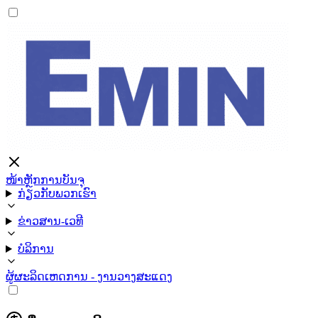
ໜ້າຫຼັກ
ການບັນຈຸ
ກ່ຽວກັບພວກເຮົາ
ຂ່າວສານ-ເວທີ
ບໍລິການ
ຜູ້ຜະລິດ
ເຫດການ - ງານວາງສະແດງ