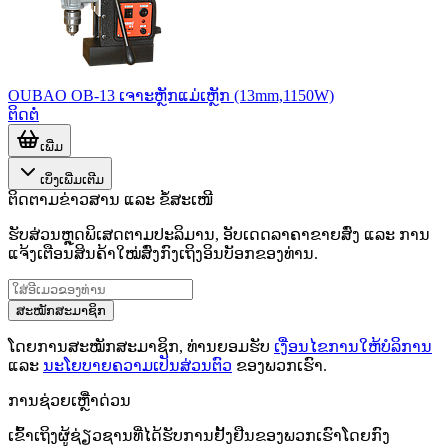
OUBAO OB-13 ເຈາະຫຼັກແມ່ເຫຼັກ (13mm,1150W)
ຕິດຕໍ່
ເພີ່ມ
ເບິ່ງເພີ່ມເຕີມ
ຕິດຕາມຂ່າວສານ ແລະ ຂໍ້ສະເໜີ
ຮັບສ່ວນຫຼຸດພິເສດຕາມປະລິມານ, ອັບເດດລາຄາຂາຍສົ່ງ ແລະ ການ
ແຈ້ງເຕືອນສິນຄ້າໃໝ່ສົ່ງກົງເຖິງອິນບັອກຂອງທ່ານ.
ສະໝັກສະມາຊິກ
ໂດຍການສະໝັກສະມາຊິກ, ທ່ານຍອມຮັບ
ເງື່ອນໄຂການໃຫ້ບໍລິການ
ແລະ
ນະໂຍບາຍຄວາມເປັນສ່ວນຕົວ
ຂອງພວກເຮົາ.
ການຊ່ວຍເຫຼືໍາດ່ວນ
ເຂົ້າເຖິງຜູ້ຊ່ຽວຊານທີ່ໄດ້ຮັບການຢັ້ງຢືນຂອງພວກເຮົາໂດຍກົງ