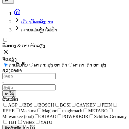
ເຄື່ອງ​ມື​ພະ​ລັງ​ງານ​
ເຈາະແມ່ເຫຼັກໄຟຟ້າ
ຕົວຕອງ & ການຈັດລຽງ
ຈັດລຽງ
ຄ່າເລີ່ມຕົ້ນ
ລາຄາ: ສູງ ຫາ ຕໍ່າ
ລາຄາ: ຕໍ່າ ຫາ ສູງ
ຊ່ວງລາຄາ
-
ນຳໃຊ້
ຜູ້ຜະລິດ
AGP
BDS
BOSCH
BOSI
CAYKEN
FEIN
JIEHE
Mackma
Magbor
magbroach
METABO
Milwaukee (tool)
OUBAO
POWERBOR
Schifler-Germany
TBT
Vertex
YATO
ນຳໃຊ້
ລ້າງທັງໝົດ