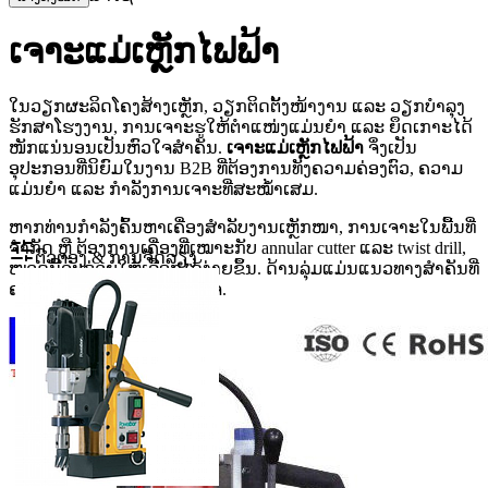
ເຈາະແມ່ເຫຼັກໄຟຟ້າ
ໃນວຽກຜະລິດໂຄງສ້າງເຫຼັກ, ວຽກຕິດຕັ້ງໜ້າງານ ແລະ ວຽກບໍາລຸງ
ຮັກສາໂຮງງານ, ການເຈາະຮູໃຫ້ຕຳແໜ່ງແມ່ນຍໍາ ແລະ ຍຶດເກາະໄດ້
ໜັກແນ່ນອນເປັນຫົວໃຈສໍາຄັນ.
ເຈາະແມ່ເຫຼັກໄຟຟ້າ
ຈຶ່ງເປັນ
ອຸປະກອນທີ່ນິຍົມໃນງານ B2B ທີ່ຕ້ອງການທັງຄວາມຄ່ອງຕົວ, ຄວາມ
ແມ່ນຍໍາ ແລະ ກໍາລັງການເຈາະທີ່ສະໝໍ້າເສມ.
ຫາກທ່ານກໍາລັງຄົ້ນຫາເຄື່ອງສໍາລັບງານເຫຼັກໜາ, ການເຈາະໃນພື້ນທີ່
ຈໍາກັດ ຫຼື ຕ້ອງການເຄື່ອງທີ່ເໝາະກັບ annular cutter ແລະ twist drill,
ຕົວຕອງ & ການຈັດລຽງ
ໝວດນີ້ຈະຊ່ວຍໃຫ້ເລືອກໄດ້ງ່າຍຂຶ້ນ. ດ້ານລຸ່ມແມ່ນແນວທາງສຳຄັນທີ່
ຄວນພິຈາລະນາກ່ອນຕັດສິນໃຈ.