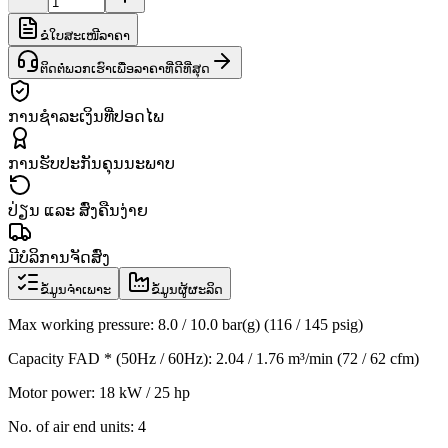
ຂໍໃບສະເໜີລາຄາ
ຕິດຕໍ່ພວກເຮົາເພື່ອລາຄາທີ່ດີທີ່ສຸດ
ການຊຳລະເງິນທີ່ປອດໄພ
ການຮັບປະກັນຄຸນນະພາບ
ປ່ຽນ ແລະ ສົ່ງຄືນງ່າຍ
ມີບໍລິການຈັດສົ່ງ
ຂໍ້ມູນຈຳເພາະ
ຂໍ້ມູນຜູ້ຜະລິດ
Max working pressure: 8.0 / 10.0 bar(g) (116 / 145 psig)
Capacity FAD * (50Hz / 60Hz): 2.04 / 1.76 m³/min (72 / 62 cfm)
Motor power: 18 kW / 25 hp
No. of air end units: 4