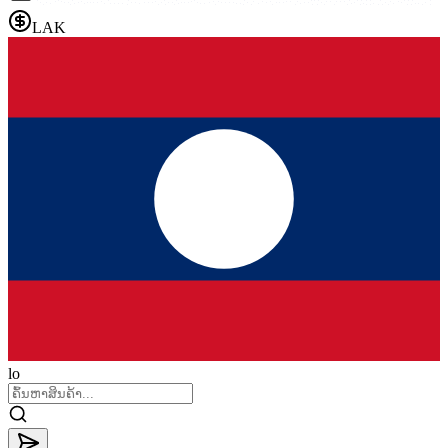
LAK
lo