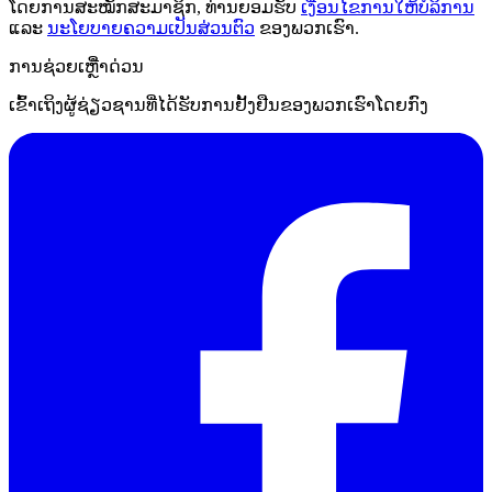
ໂດຍການສະໝັກສະມາຊິກ, ທ່ານຍອມຮັບ
ເງື່ອນໄຂການໃຫ້ບໍລິການ
ແລະ
ນະໂຍບາຍຄວາມເປັນສ່ວນຕົວ
ຂອງພວກເຮົາ.
ການຊ່ວຍເຫຼືໍາດ່ວນ
ເຂົ້າເຖິງຜູ້ຊ່ຽວຊານທີ່ໄດ້ຮັບການຢັ້ງຢືນຂອງພວກເຮົາໂດຍກົງ