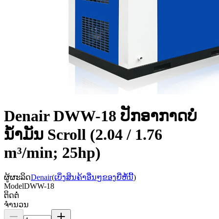
Denair DWW-18 ປັກອາກາດບໍ່
ນ້ຳມັນ Scroll (2.04 / 1.76
m³/min; 25hp)
ຜູ້ຜະລິດ
Denair
(
ເບິ່ງສິນຄ້າອື່ນໆຂອງຍີ່ຫໍ້ນີ້
)
Model
DWW-18
ຕິດຕໍ່
ຈຳນວນ