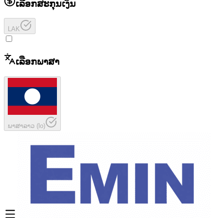
ເລືອກສະກຸນເງິນ
LAK
ເລືອກພາສາ
ພາສາລາວ
(
lo
)