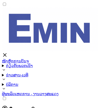
ໜ້າຫຼັກ
ການບັນຈຸ
ກ່ຽວກັບພວກເຮົາ
ຂ່າວສານ-ເວທີ
ບໍລິການ
ຜູ້ຜະລິດ
ເຫດການ - ງານວາງສະແດງ