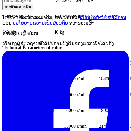
Power
AC 220V 50HZ 10A
ສະໝັກສະມາຊິກ
Dimension
470 ×420 × 380 ( L × W × H ) mm
ໂດຍການສະໝັກສະມາຊິກ, ທ່ານຍອມຮັບ
ເງື່ອນໄຂການໃຫ້ບໍລິການ
ແລະ
ນະໂຍບາຍຄວາມເປັນສ່ວນຕົວ
ຂອງພວກເຮົາ.
Weight
40 kg
ການຊ່ວຍເຫຼືໍາດ່ວນ
ເຂົ້າເຖິງຜູ້ຊ່ຽວຊານທີ່ໄດ້ຮັບການຢັ້ງຢືນຂອງພວກເຮົາໂດຍກົງ
Technical Parameters of rotor
Name Model
Max. speed
Max. RCF
Angle rotor
XTA16
16000 r/min
18400 xg
XTA16-2
16000 r/min
18600 xg
XTA16-3
16000 r/min
18900 xg
XTA15
15000 r/min
21400 xg