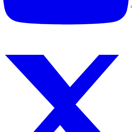
XTA10
10000 r/min
11800 xg