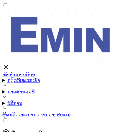
ໜ້າຫຼັກ
ການບັນຈຸ
ກ່ຽວກັບພວກເຮົາ
ຂ່າວສານ-ເວທີ
ບໍລິການ
ຜູ້ຜະລິດ
ເຫດການ - ງານວາງສະແດງ