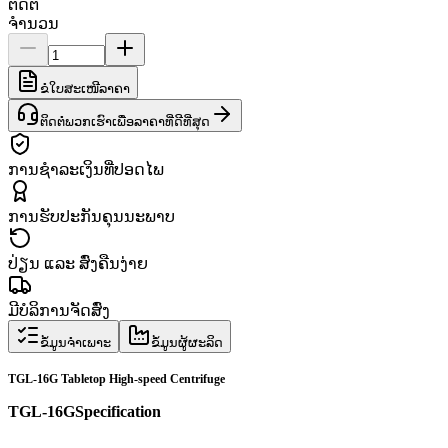
ຕິດຕໍ່
ຈຳນວນ
ຂໍໃບສະເໜີລາຄາ
ຕິດຕໍ່ພວກເຮົາເພື່ອລາຄາທີ່ດີທີ່ສຸດ
ການຊຳລະເງິນທີ່ປອດໄພ
ການຮັບປະກັນຄຸນນະພາບ
ປ່ຽນ ແລະ ສົ່ງຄືນງ່າຍ
ມີບໍລິການຈັດສົ່ງ
ຂໍ້ມູນຈຳເພາະ
ຂໍ້ມູນຜູ້ຜະລິດ
TGL-16G Tabletop High-speed Centrifuge
TGL-16G
Specification