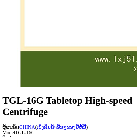
TGL-16G Tabletop High-speed
Centrifuge
ຜູ້ຜະລິດ
CHINA
(
ເບິ່ງສິນຄ້າອື່ນໆຂອງຍີ່ຫໍ້ນີ້
)
Model
TGL-16G