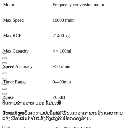
Motor
Frequency conversion motor
Max Speed
16000 r/min
Max RCF
21400 xg
Max Capacity
4 × 100ml
Speed Accuracy
±50 r/min
Timer Range
0—99min
Noise
≤65dB
ຕິດຕາມຂ່າວສານ ແລະ ຂໍ້ສະເໜີ
Temp Range
ຮັບສ່ວນຫຼຸດພິເສດຕາມປະລິມານ, ອັບເດດລາຄາຂາຍສົ່ງ ແລະ ການ
≤12℃
ແຈ້ງເຕືອນສິນຄ້າໃໝ່ສົ່ງກົງເຖິງອິນບັອກຂອງທ່ານ.