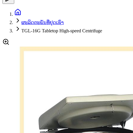
ຜະລິດຕະພັນທີ່ຢຸດເຊົາ
TGL-16G Tabletop High-speed Centrifuge