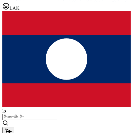
LAK
lo