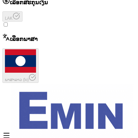
ເລືອກສະກຸນເງິນ
LAK
ເລືອກພາສາ
ພາສາລາວ
(
lo
)