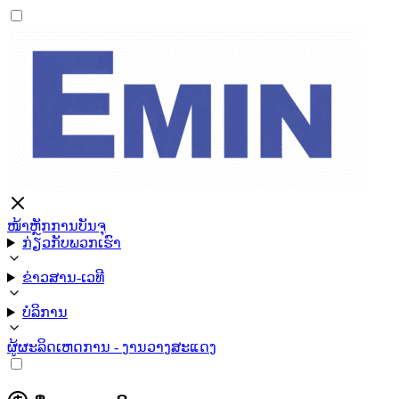
ໜ້າຫຼັກ
ການບັນຈຸ
ກ່ຽວກັບພວກເຮົາ
ຂ່າວສານ-ເວທີ
ບໍລິການ
ຜູ້ຜະລິດ
ເຫດການ - ງານວາງສະແດງ