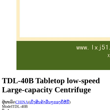
TDL-40B Tabletop low-speed
Large-capacity Centrifuge
ຜູ້ຜະລິດ
CHINA
(
ເບິ່ງສິນຄ້າອື່ນໆຂອງຍີ່ຫໍ້ນີ້
)
Model
TDL-40B