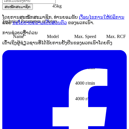
Weight
45kg
ສະໝັກສະມາຊິກ
ໂດຍການສະໝັກສະມາຊິກ, ທ່ານຍອມຮັບ
ເງື່ອນໄຂການໃຫ້ບໍລິການ
Technical Parameters of rotors
ແລະ
ນະໂຍບາຍຄວາມເປັນສ່ວນຕົວ
ຂອງພວກເຮົາ.
ການຊ່ວຍເຫຼືໍາດ່ວນ
Name Model
Max. Speed
Max. RCF
ເຂົ້າເຖິງຜູ້ຊ່ຽວຊານທີ່ໄດ້ຮັບການຢັ້ງຢືນຂອງພວກເຮົາໂດຍກົງ
Swing rotor
XTS04-7
4000 r/min
3100 xg
Holder
4000 r/min
3100 xg
Holder
4000 r/min
3100 xg
Holder
4000 r/min
3100 xg