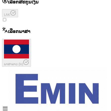
ເລືອກສະກຸນເງິນ
LAK
ເລືອກພາສາ
ພາສາລາວ
(
lo
)