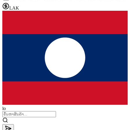
LAK
lo