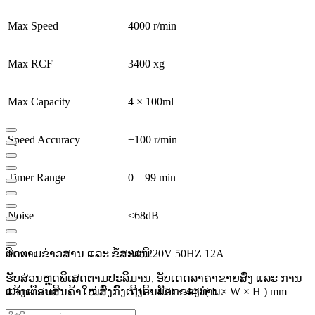
Max Speed
4000 r/min
Max RCF
3400 xg
Max Capacity
4 × 100ml
Speed Accuracy
±100 r/min
Timer Range
0—99 min
Noise
≤68dB
ຕິດຕາມຂ່າວສານ ແລະ ຂໍ້ສະເໜີ
Power
AC 220V 50HZ 12A
ຮັບສ່ວນຫຼຸດພິເສດຕາມປະລິມານ, ອັບເດດລາຄາຂາຍສົ່ງ ແລະ ການ
ແຈ້ງເຕືອນສິນຄ້າໃໝ່ສົ່ງກົງເຖິງອິນບັອກຂອງທ່ານ.
Dimension
510 × 470 × 440 ( L × W × H ) mm