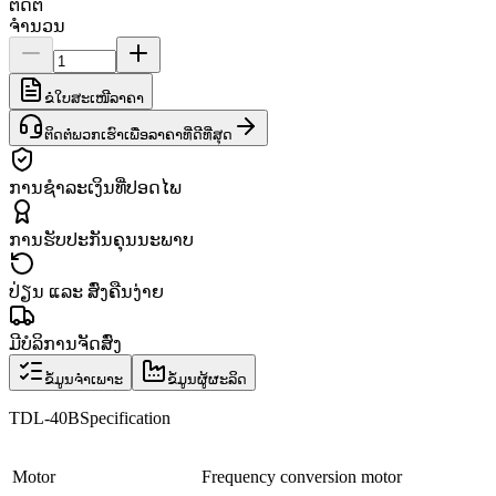
ຕິດຕໍ່
ຈຳນວນ
ຂໍໃບສະເໜີລາຄາ
ຕິດຕໍ່ພວກເຮົາເພື່ອລາຄາທີ່ດີທີ່ສຸດ
ການຊຳລະເງິນທີ່ປອດໄພ
ການຮັບປະກັນຄຸນນະພາບ
ປ່ຽນ ແລະ ສົ່ງຄືນງ່າຍ
ມີບໍລິການຈັດສົ່ງ
ຂໍ້ມູນຈຳເພາະ
ຂໍ້ມູນຜູ້ຜະລິດ
TDL-40B
Specification
Motor
Frequency conversion motor