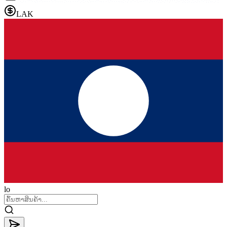
LAK
lo