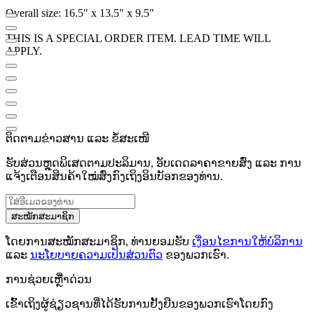
Overall size: 16.5" x 13.5" x 9.5"
THIS IS A SPECIAL ORDER ITEM. LEAD TIME WILL
APPLY.
ຕິດຕາມຂ່າວສານ ແລະ ຂໍ້ສະເໜີ
ຮັບສ່ວນຫຼຸດພິເສດຕາມປະລິມານ, ອັບເດດລາຄາຂາຍສົ່ງ ແລະ ການ
ແຈ້ງເຕືອນສິນຄ້າໃໝ່ສົ່ງກົງເຖິງອິນບັອກຂອງທ່ານ.
ສະໝັກສະມາຊິກ
ໂດຍການສະໝັກສະມາຊິກ, ທ່ານຍອມຮັບ
ເງື່ອນໄຂການໃຫ້ບໍລິການ
ແລະ
ນະໂຍບາຍຄວາມເປັນສ່ວນຕົວ
ຂອງພວກເຮົາ.
ການຊ່ວຍເຫຼືໍາດ່ວນ
ເຂົ້າເຖິງຜູ້ຊ່ຽວຊານທີ່ໄດ້ຮັບການຢັ້ງຢືນຂອງພວກເຮົາໂດຍກົງ