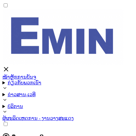
ໜ້າຫຼັກ
ການບັນຈຸ
ກ່ຽວກັບພວກເຮົາ
ຂ່າວສານ-ເວທີ
ບໍລິການ
ຜູ້ຜະລິດ
ເຫດການ - ງານວາງສະແດງ