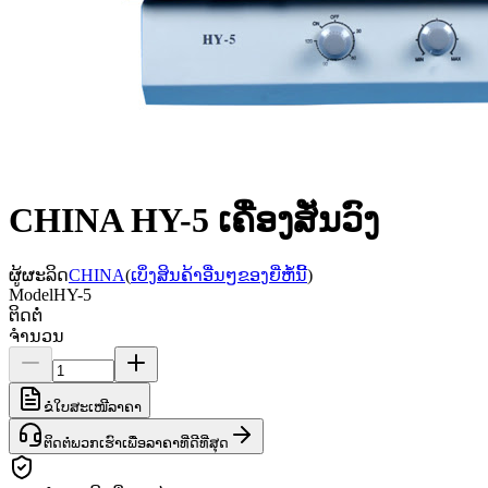
CHINA HY-5 ເຄື່ອງສັ່ນວົງ
ຜູ້ຜະລິດ
CHINA
(
ເບິ່ງສິນຄ້າອື່ນໆຂອງຍີ່ຫໍ້ນີ້
)
Model
HY-5
ຕິດຕໍ່
ຈຳນວນ
ຂໍໃບສະເໜີລາຄາ
ຕິດຕໍ່ພວກເຮົາເພື່ອລາຄາທີ່ດີທີ່ສຸດ