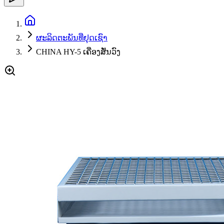
ຜະລິດຕະພັນທີ່ຢຸດເຊົາ
CHINA HY-5 ເຄື່ອງສັ່ນວົງ