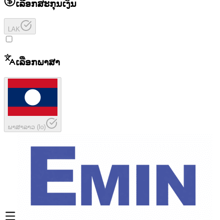
ເລືອກສະກຸນເງິນ
LAK
ເລືອກພາສາ
ພາສາລາວ
(
lo
)