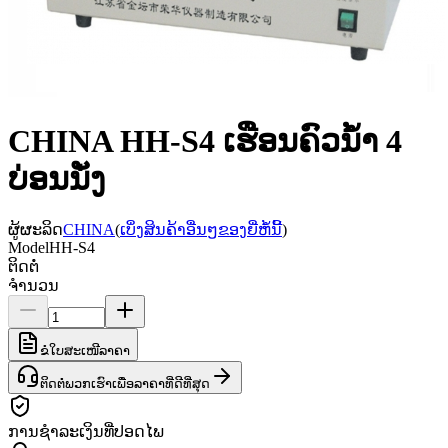
CHINA HH-S4 ເຮືອນຄົວນ້ໍາ 4
ບ່ອນນັ່ງ
ຜູ້ຜະລິດ
CHINA
(
ເບິ່ງສິນຄ້າອື່ນໆຂອງຍີ່ຫໍ້ນີ້
)
Model
HH-S4
ຕິດຕໍ່
ຈຳນວນ
ຂໍໃບສະເໜີລາຄາ
ຕິດຕໍ່ພວກເຮົາເພື່ອລາຄາທີ່ດີທີ່ສຸດ
ການຊຳລະເງິນທີ່ປອດໄພ