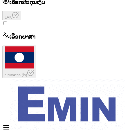
ເລືອກສະກຸນເງິນ
LAK
ເລືອກພາສາ
ພາສາລາວ
(
lo
)