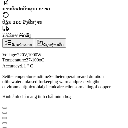
ການຮັບປະກັນຄຸນນະພາບ
ປ່ຽນ ແລະ ສົ່ງຄືນງ່າຍ
ມີບໍລິການຈັດສົ່ງ
ຂໍ້ມູນຈຳເພາະ
ຂໍ້ມູນຜູ້ຜະລິດ
Voltage
:
220V
,
1000W
Temperature:
37
-
100oC
Accuracy:

1 ° C
Set
the
temperature
and
time
Set
the
temperature
and duration
of
the
water
tank
used for
keeping warm
and
preserving
the
environment
(
microbial
,
chemical
reactions
or
melting
of copper.
Hình ảnh chỉ mang tính chất minh hoạ.