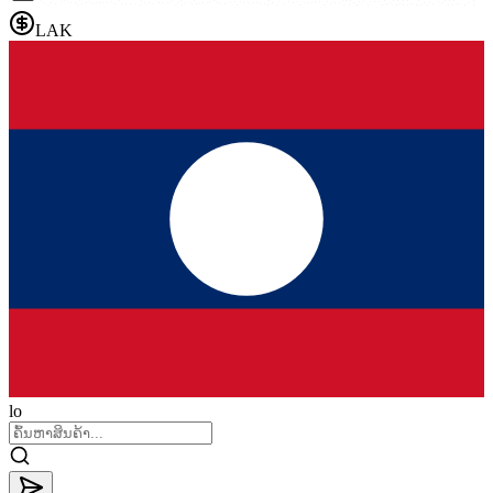
LAK
lo