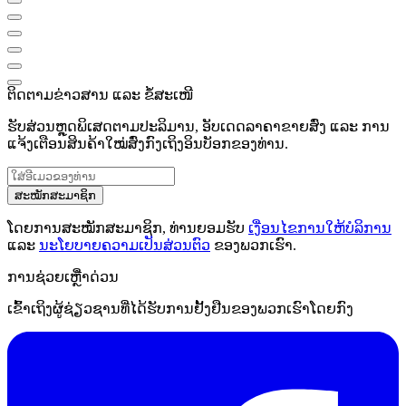
ຕິດຕາມຂ່າວສານ ແລະ ຂໍ້ສະເໜີ
ຮັບສ່ວນຫຼຸດພິເສດຕາມປະລິມານ, ອັບເດດລາຄາຂາຍສົ່ງ ແລະ ການ
ແຈ້ງເຕືອນສິນຄ້າໃໝ່ສົ່ງກົງເຖິງອິນບັອກຂອງທ່ານ.
ສະໝັກສະມາຊິກ
ໂດຍການສະໝັກສະມາຊິກ, ທ່ານຍອມຮັບ
ເງື່ອນໄຂການໃຫ້ບໍລິການ
ແລະ
ນະໂຍບາຍຄວາມເປັນສ່ວນຕົວ
ຂອງພວກເຮົາ.
ການຊ່ວຍເຫຼືໍາດ່ວນ
ເຂົ້າເຖິງຜູ້ຊ່ຽວຊານທີ່ໄດ້ຮັບການຢັ້ງຢືນຂອງພວກເຮົາໂດຍກົງ