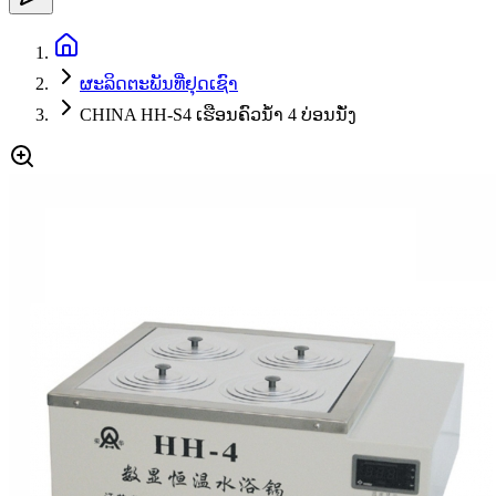
ຜະລິດຕະພັນທີ່ຢຸດເຊົາ
CHINA HH-S4 ເຮືອນຄົວນ້ໍາ 4 ບ່ອນນັ່ງ