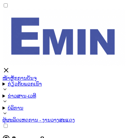
ໜ້າຫຼັກ
ການບັນຈຸ
ກ່ຽວກັບພວກເຮົາ
ຂ່າວສານ-ເວທີ
ບໍລິການ
ຜູ້ຜະລິດ
ເຫດການ - ງານວາງສະແດງ