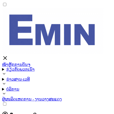
ໜ້າຫຼັກ
ການບັນຈຸ
ກ່ຽວກັບພວກເຮົາ
ຂ່າວສານ-ເວທີ
ບໍລິການ
ຜູ້ຜະລິດ
ເຫດການ - ງານວາງສະແດງ