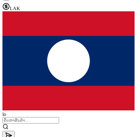
LAK
lo