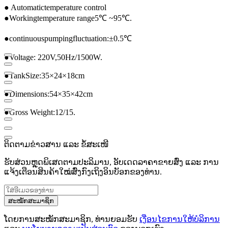
● Automatic
temperature control
●
Working
temperature range
5
℃ ~
95
℃
.
●
continuous
pumping
fluctuation
:
±
0.5
℃
●
Voltage
: 220V
,
50Hz/1500W
.
●
Tank
Size
:
35
×
24
×
18cm
●
Dimensions
:
54
×
35
×
42cm
●
Gross Weight:
12/15
.
ຕິດຕາມຂ່າວສານ ແລະ ຂໍ້ສະເໜີ
ຮັບສ່ວນຫຼຸດພິເສດຕາມປະລິມານ, ອັບເດດລາຄາຂາຍສົ່ງ ແລະ ການ
ແຈ້ງເຕືອນສິນຄ້າໃໝ່ສົ່ງກົງເຖິງອິນບັອກຂອງທ່ານ.
ສະໝັກສະມາຊິກ
ໂດຍການສະໝັກສະມາຊິກ, ທ່ານຍອມຮັບ
ເງື່ອນໄຂການໃຫ້ບໍລິການ