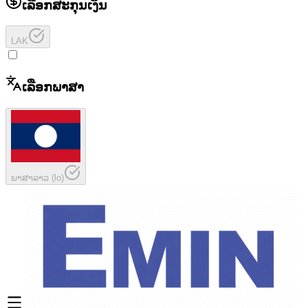
ເລືອກສະກຸນເງິນ
LAK
ເລືອກພາສາ
ພາສາລາວ
(
lo
)