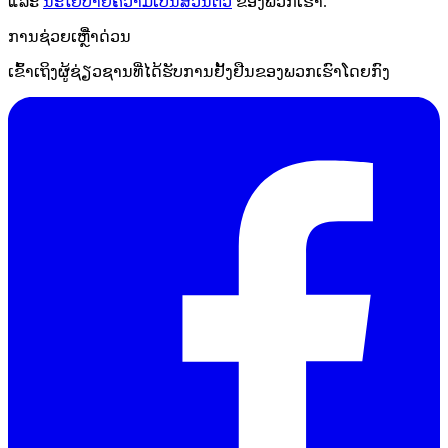
ແລະ
ນະໂຍບາຍຄວາມເປັນສ່ວນຕົວ
ຂອງພວກເຮົາ.
ການຊ່ວຍເຫຼືໍາດ່ວນ
ເຂົ້າເຖິງຜູ້ຊ່ຽວຊານທີ່ໄດ້ຮັບການຢັ້ງຢືນຂອງພວກເຮົາໂດຍກົງ