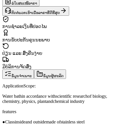
ຂໍໃບສະເໜີລາຄາ
ຕິດຕໍ່ພວກເຮົາເພື່ອລາຄາທີ່ດີທີ່ສຸດ
ການຊຳລະເງິນທີ່ປອດໄພ
ການຮັບປະກັນຄຸນນະພາບ
ປ່ຽນ ແລະ ສົ່ງຄືນງ່າຍ
ມີບໍລິການຈັດສົ່ງ
ຂໍ້ມູນຈຳເພາະ
ຂໍ້ມູນຜູ້ຜະລິດ
Application
Scope:
Water bath
in accordance with
scientific research
of biology
,
chemistry
, physics
, plant
and
chemical industry
features
●
Class
inside
and outside
made ​​of
stainless steel