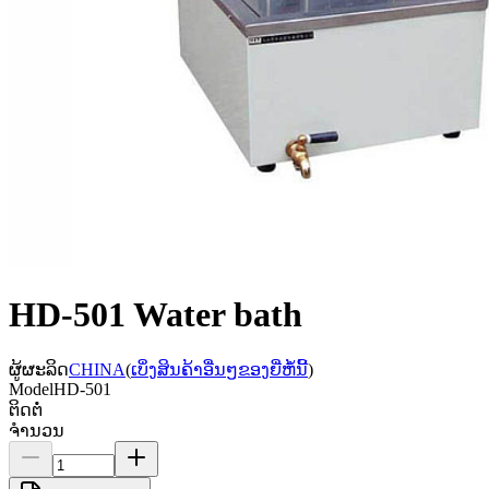
HD-501 Water bath
ຜູ້ຜະລິດ
CHINA
(
ເບິ່ງສິນຄ້າອື່ນໆຂອງຍີ່ຫໍ້ນີ້
)
Model
HD-501
ຕິດຕໍ່
ຈຳນວນ