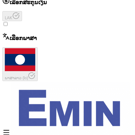
ເລືອກສະກຸນເງິນ
LAK
ເລືອກພາສາ
ພາສາລາວ
(
lo
)