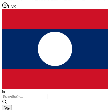
LAK
lo