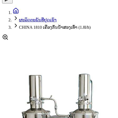
ຜະລິດຕະພັນທີ່ຢຸດເຊົາ
CHINA 1810 ເຄື່ອງກັ່ນນ້ຳສອງເທົ່າ (1.8l/h)