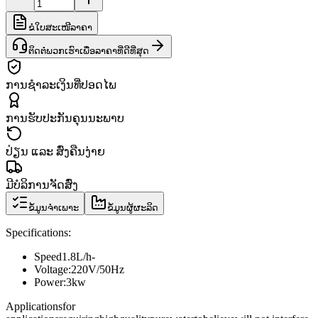
ຂໍໃບສະເໜີລາຄາ
ຕິດຕໍ່ພວກເຮົາເພື່ອລາຄາທີ່ດີທີ່ສຸດ
ການຊຳລະເງິນທີ່ປອດໄພ
ການຮັບປະກັນຄຸນນະພາບ
ປ່ຽນ ແລະ ສົ່ງຄືນງ່າຍ
ມີບໍລິການຈັດສົ່ງ
ຂໍ້ມູນຈຳເພາະ
ຂໍ້ມູນຜູ້ຜະລິດ
Specifications
:
Speed
​​1.8L
/
h
-
Voltage:
220V/50Hz
Power:
3kw
Applications
for