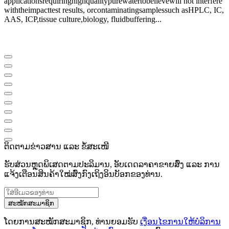
applications
requiring
high
quality
pure
water
to
believe
will not interfere
with
the
impact
test results
,
or
contaminating
samples
such as
HPLC
,
IC
,
AAS
,
ICP,
tissue culture,
biology
,
fluid
buffering
...
ຕິດຕາມຂ່າວສານ ແລະ ຂໍ້ສະເໜີ
ຮັບສ່ວນຫຼຸດພິເສດຕາມປະລິມານ, ອັບເດດລາຄາຂາຍສົ່ງ ແລະ ການ
ແຈ້ງເຕືອນສິນຄ້າໃໝ່ສົ່ງກົງເຖິງອິນບັອກຂອງທ່ານ.
ສະໝັກສະມາຊິກ
ໂດຍການສະໝັກສະມາຊິກ, ທ່ານຍອມຮັບ
ເງື່ອນໄຂການໃຫ້ບໍລິການ