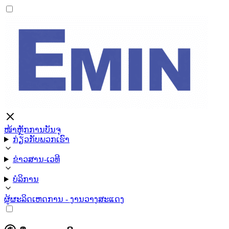
ໜ້າຫຼັກ
ການບັນຈຸ
ກ່ຽວກັບພວກເຮົາ
ຂ່າວສານ-ເວທີ
ບໍລິການ
ຜູ້ຜະລິດ
ເຫດການ - ງານວາງສະແດງ