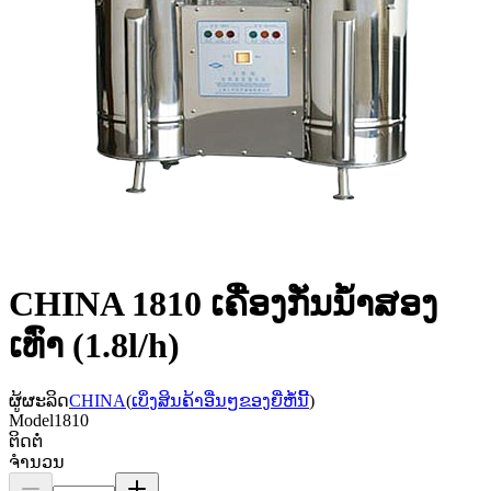
CHINA 1810 ເຄື່ອງກັ່ນນ້ຳສອງ
ເທົ່າ (1.8l/h)
ຜູ້ຜະລິດ
CHINA
(
ເບິ່ງສິນຄ້າອື່ນໆຂອງຍີ່ຫໍ້ນີ້
)
Model
1810
ຕິດຕໍ່
ຈຳນວນ