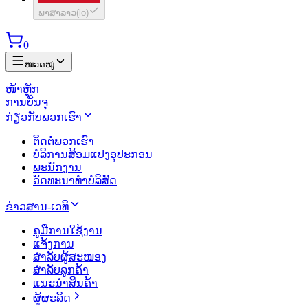
ພາສາລາວ
(
lo
)
0
ໝວດໝູ່
ໜ້າຫຼັກ
ການບັນຈຸ
ກ່ຽວກັບພວກເຮົາ
ຕິດຕໍ່ພວກເຮົາ
ບໍລິການສ້ອມແປງອຸປະກອນ
ພະນັກງານ
ວັດທະນາທຳບໍລິສັດ
ຂ່າວສານ-ເວທີ
ຄູມືການໃຊ້ງານ
ແຈ້ງການ
ສຳລັບຜູ້ສະໜອງ
ສຳລັບລູກຄ້າ
ແນະນຳສິນຄ້າ
ຜູ້ຜະລິດ