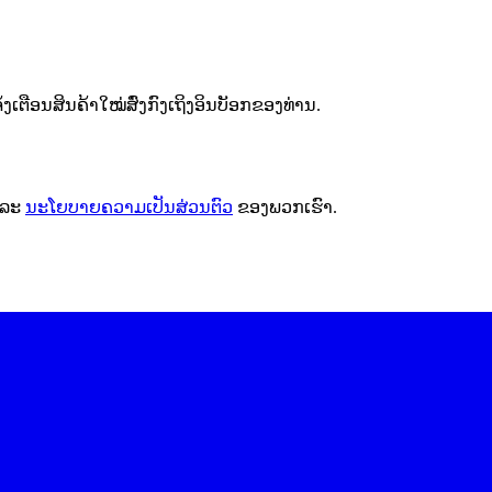
ຕືອນສິນຄ້າໃໝ່ສົ່ງກົງເຖິງອິນບັອກຂອງທ່ານ.
ລະ
ນະໂຍບາຍຄວາມເປັນສ່ວນຕົວ
ຂອງພວກເຮົາ.