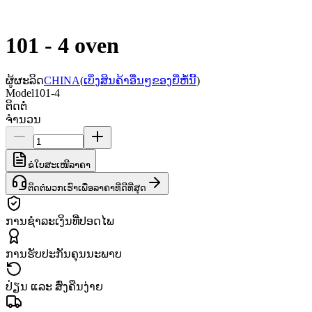
101 - 4 oven
ຜູ້ຜະລິດ
CHINA
(
ເບິ່ງສິນຄ້າອື່ນໆຂອງຍີ່ຫໍ້ນີ້
)
Model
101-4
ຕິດຕໍ່
ຈຳນວນ
ຂໍໃບສະເໜີລາຄາ
ຕິດຕໍ່ພວກເຮົາເພື່ອລາຄາທີ່ດີທີ່ສຸດ
ການຊຳລະເງິນທີ່ປອດໄພ
ການຮັບປະກັນຄຸນນະພາບ
ປ່ຽນ ແລະ ສົ່ງຄືນງ່າຍ