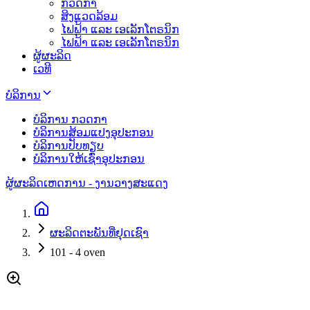
ກວດກາ
ສິງແວດລ້ອມ
ໄຟຟ້າ ແລະ ເອເລັກໂຕຣນິກ
ໄຟຟ້າ ແລະ ເອເລັກໂຕຣນິກ
ຜູ້ຜະລິດ
ເວທີ
ບໍລິການ
ບໍລິການ ກວດກາ
ບໍລິການສ້ອມແປງອຸປະກອນ
ບໍລິການປັບທຽບ
ບໍລິການໃຫ້ເຊົ່າອຸປະກອນ
ຜູ້ຜະລິດ
ເຫດການ - ງານວາງສະແດງ
ຜະລິດຕະພັນທີ່ຢຸດເຊົາ
101 - 4 oven