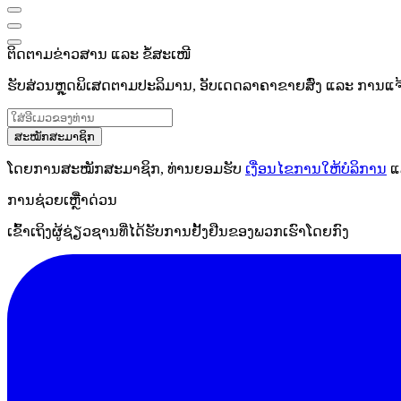
ຕິດຕາມຂ່າວສານ ແລະ ຂໍ້ສະເໜີ
ຮັບສ່ວນຫຼຸດພິເສດຕາມປະລິມານ, ອັບເດດລາຄາຂາຍສົ່ງ ແລະ ການແຈ້ງເ
ສະໝັກສະມາຊິກ
ໂດຍການສະໝັກສະມາຊິກ, ທ່ານຍອມຮັບ
ເງື່ອນໄຂການໃຫ້ບໍລິການ
ແ
ການຊ່ວຍເຫຼືໍາດ່ວນ
ເຂົ້າເຖິງຜູ້ຊ່ຽວຊານທີ່ໄດ້ຮັບການຢັ້ງຢືນຂອງພວກເຮົາໂດຍກົງ