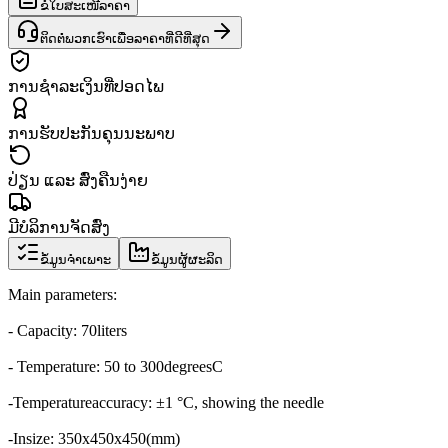
ຂໍໃບສະເໜີລາຄາ
ຕິດຕໍ່ພວກເຮົາເພື່ອລາຄາທີ່ດີທີ່ສຸດ
ການຊຳລະເງິນທີ່ປອດໄພ
ການຮັບປະກັນຄຸນນະພາບ
ປ່ຽນ ແລະ ສົ່ງຄືນງ່າຍ
ມີບໍລິການຈັດສົ່ງ
ຂໍ້ມູນຈຳເພາະ
ຂໍ້ມູນຜູ້ຜະລິດ
Main parameters
:
- Capacity
:
70
liters
- Temperature
:
50 to 300
degrees
C
-
Temperature
accuracy
:
±
1 °
C
, showing the
needle
-
In
size
:
350
x
450
x450
(
mm)