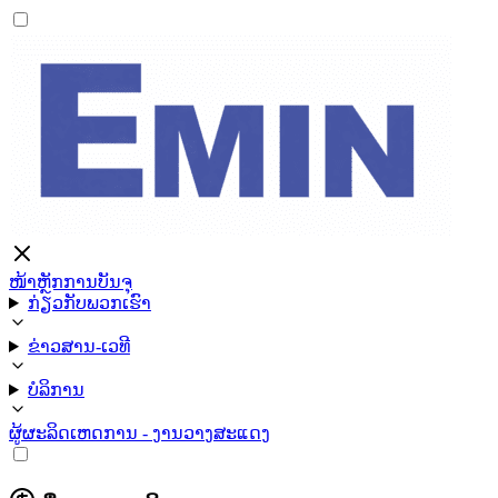
ໜ້າຫຼັກ
ການບັນຈຸ
ກ່ຽວກັບພວກເຮົາ
ຂ່າວສານ-ເວທີ
ບໍລິການ
ຜູ້ຜະລິດ
ເຫດການ - ງານວາງສະແດງ