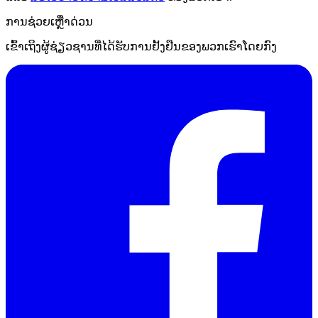
ການຊ່ວຍເຫຼືໍາດ່ວນ
ເຂົ້າເຖິງຜູ້ຊ່ຽວຊານທີ່ໄດ້ຮັບການຢັ້ງຢືນຂອງພວກເຮົາໂດຍກົງ