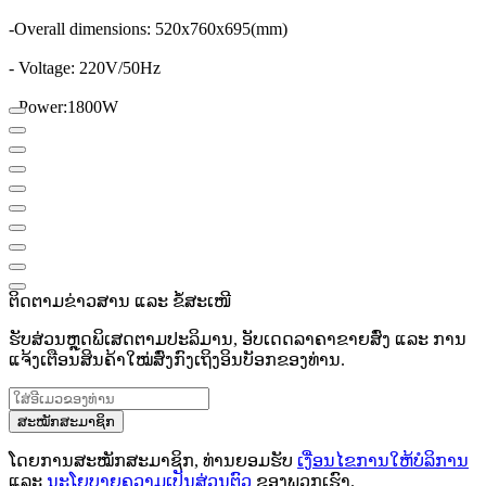
-
Overall dimensions
:
520
x
760
x
695
(
mm)
- Voltage
:
220V/50Hz
- Power:
1800W
ຕິດຕາມຂ່າວສານ ແລະ ຂໍ້ສະເໜີ
ຮັບສ່ວນຫຼຸດພິເສດຕາມປະລິມານ, ອັບເດດລາຄາຂາຍສົ່ງ ແລະ ການ
ແຈ້ງເຕືອນສິນຄ້າໃໝ່ສົ່ງກົງເຖິງອິນບັອກຂອງທ່ານ.
ສະໝັກສະມາຊິກ
ໂດຍການສະໝັກສະມາຊິກ, ທ່ານຍອມຮັບ
ເງື່ອນໄຂການໃຫ້ບໍລິການ
ແລະ
ນະໂຍບາຍຄວາມເປັນສ່ວນຕົວ
ຂອງພວກເຮົາ.