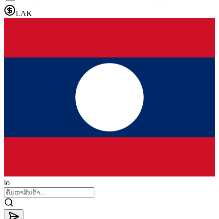
LAK
lo