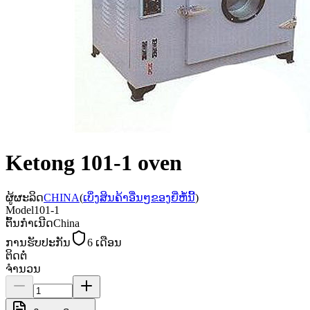
Ketong 101-1 oven
ຜູ້ຜະລິດ
CHINA
(
ເບິ່ງສິນຄ້າອື່ນໆຂອງຍີ່ຫໍ້ນີ້
)
Model
101-1
ຕົ້ນກຳເນີດ
China
ການຮັບປະກັນ
6 ເດືອນ
ຕິດຕໍ່
ຈຳນວນ