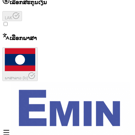
ເລືອກສະກຸນເງິນ
LAK
ເລືອກພາສາ
ພາສາລາວ
(
lo
)