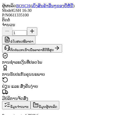
ຜູ້ຜະລິດ
BOSCH
(
ເບິ່ງສິນຄ້າອື່ນໆຂອງຍີ່ຫໍ້ນີ້
)
Model
GSH 16-30
P/N
0611335100
ຕິດຕໍ່
ຈຳນວນ
ຂໍໃບສະເໜີລາຄາ
ຕິດຕໍ່ພວກເຮົາເພື່ອລາຄາທີ່ດີທີ່ສຸດ
ການຊຳລະເງິນທີ່ປອດໄພ
ການຮັບປະກັນຄຸນນະພາບ
ປ່ຽນ ແລະ ສົ່ງຄືນງ່າຍ
ມີບໍລິການຈັດສົ່ງ
ຂໍ້ມູນຈຳເພາະ
ຂໍ້ມູນຜູ້ຜະລິດ