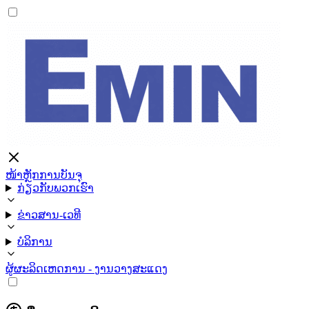
ໜ້າຫຼັກ
ການບັນຈຸ
ກ່ຽວກັບພວກເຮົາ
ຂ່າວສານ-ເວທີ
ບໍລິການ
ຜູ້ຜະລິດ
ເຫດການ - ງານວາງສະແດງ