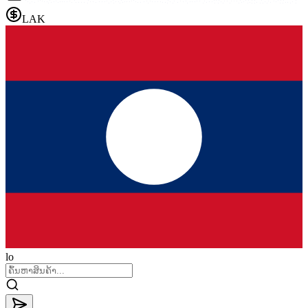
LAK
lo