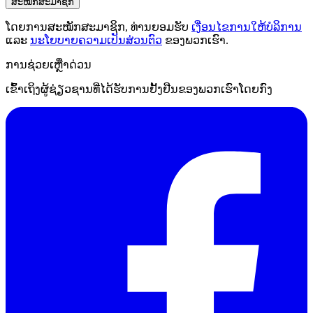
ສະໝັກສະມາຊິກ
ໂດຍການສະໝັກສະມາຊິກ, ທ່ານຍອມຮັບ
ເງື່ອນໄຂການໃຫ້ບໍລິການ
ແລະ
ນະໂຍບາຍຄວາມເປັນສ່ວນຕົວ
ຂອງພວກເຮົາ.
ການຊ່ວຍເຫຼືໍາດ່ວນ
ເຂົ້າເຖິງຜູ້ຊ່ຽວຊານທີ່ໄດ້ຮັບການຢັ້ງຢືນຂອງພວກເຮົາໂດຍກົງ