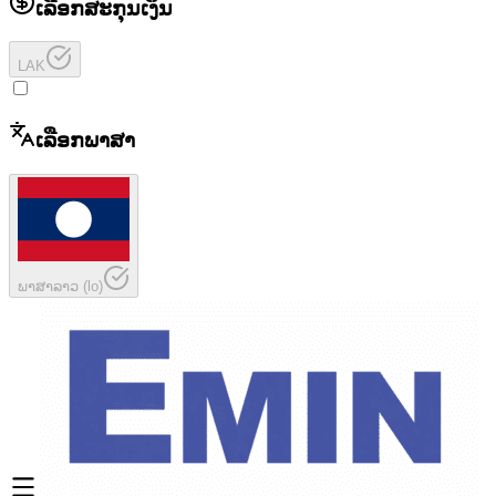
ເລືອກສະກຸນເງິນ
LAK
ເລືອກພາສາ
ພາສາລາວ
(
lo
)