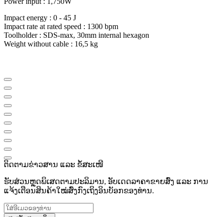
Power input : 1,750W
Impact energy : 0 - 45 J
Impact rate at rated speed : 1300 bpm
Toolholder : SDS-max, 30mm internal hexagon
Weight without cable : 16,5 kg
ຕິດຕາມຂ່າວສານ ແລະ ຂໍ້ສະເໜີ
ຮັບສ່ວນຫຼຸດພິເສດຕາມປະລິມານ, ອັບເດດລາຄາຂາຍສົ່ງ ແລະ ການ
ແຈ້ງເຕືອນສິນຄ້າໃໝ່ສົ່ງກົງເຖິງອິນບັອກຂອງທ່ານ.