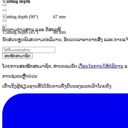
Cutting depth
Cutting depth (90°)
67 mm
ຕິດຕາມຂ່າວສານ ແລະ ຂໍ້ສະເໜີ
Cutting depth (45°)
48 mm
ຮັບສ່ວນຫຼຸດພິເສດຕາມປະລິມານ, ອັບເດດລາຄາຂາຍສົ່ງ ແລະ ການແຈ້ງເ
ສະໝັກສະມາຊິກ
ໂດຍການສະໝັກສະມາຊິກ, ທ່ານຍອມຮັບ
ເງື່ອນໄຂການໃຫ້ບໍລິການ
ແ
ການຊ່ວຍເຫຼືໍາດ່ວນ
ເຂົ້າເຖິງຜູ້ຊ່ຽວຊານທີ່ໄດ້ຮັບການຢັ້ງຢືນຂອງພວກເຮົາໂດຍກົງ