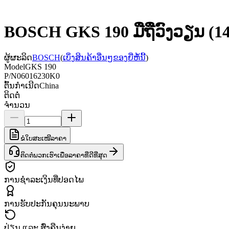
BOSCH GKS 190 ມືຖືວົງວຽນ (1
ຜູ້ຜະລິດ
BOSCH
(
ເບິ່ງສິນຄ້າອື່ນໆຂອງຍີ່ຫໍ້ນີ້
)
Model
GKS 190
P/N
06016230K0
ຕົ້ນກຳເນີດ
China
ຕິດຕໍ່
ຈຳນວນ
ຂໍໃບສະເໜີລາຄາ
ຕິດຕໍ່ພວກເຮົາເພື່ອລາຄາທີ່ດີທີ່ສຸດ
ການຊຳລະເງິນທີ່ປອດໄພ
ການຮັບປະກັນຄຸນນະພາບ
ປ່ຽນ ແລະ ສົ່ງຄືນງ່າຍ