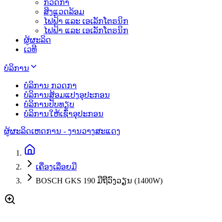
ກວດກາ
ສິງແວດລ້ອມ
ໄຟຟ້າ ແລະ ເອເລັກໂຕຣນິກ
ໄຟຟ້າ ແລະ ເອເລັກໂຕຣນິກ
ຜູ້ຜະລິດ
ເວທີ
ບໍລິການ
ບໍລິການ ກວດກາ
ບໍລິການສ້ອມແປງອຸປະກອນ
ບໍລິການປັບທຽບ
ບໍລິການໃຫ້ເຊົ່າອຸປະກອນ
ຜູ້ຜະລິດ
ເຫດການ - ງານວາງສະແດງ
ເຄື່ອງເລື່ອຍມື
BOSCH GKS 190 ມືຖືວົງວຽນ (1400W)