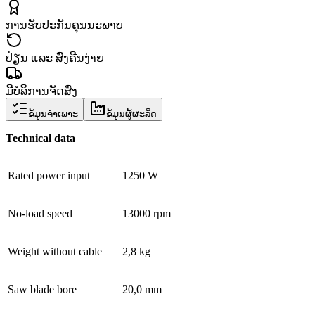
ການຮັບປະກັນຄຸນນະພາບ
ປ່ຽນ ແລະ ສົ່ງຄືນງ່າຍ
ມີບໍລິການຈັດສົ່ງ
ຂໍ້ມູນຈຳເພາະ
ຂໍ້ມູນຜູ້ຜະລິດ
Technical data
Rated power input
1250 W
No-load speed
13000 rpm
Weight without cable
2,8 kg
Saw blade bore
20,0 mm