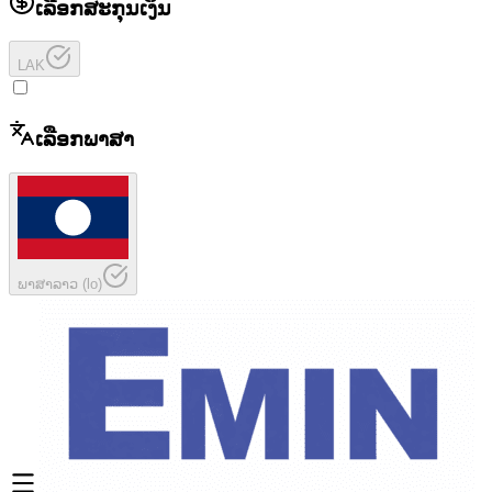
ເລືອກສະກຸນເງິນ
LAK
ເລືອກພາສາ
ພາສາລາວ
(
lo
)