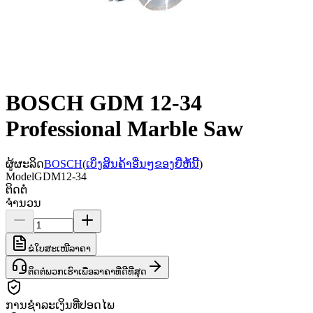
BOSCH GDM 12-34
Professional Marble Saw
ຜູ້ຜະລິດ
BOSCH
(
ເບິ່ງສິນຄ້າອື່ນໆຂອງຍີ່ຫໍ້ນີ້
)
Model
GDM12-34
ຕິດຕໍ່
ຈຳນວນ
ຂໍໃບສະເໜີລາຄາ
ຕິດຕໍ່ພວກເຮົາເພື່ອລາຄາທີ່ດີທີ່ສຸດ
ການຊຳລະເງິນທີ່ປອດໄພ