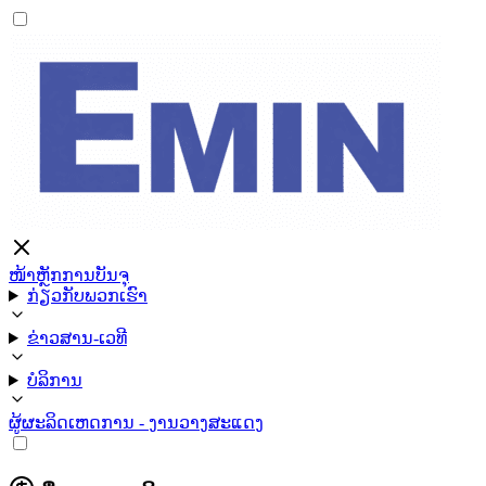
ໜ້າຫຼັກ
ການບັນຈຸ
ກ່ຽວກັບພວກເຮົາ
ຂ່າວສານ-ເວທີ
ບໍລິການ
ຜູ້ຜະລິດ
ເຫດການ - ງານວາງສະແດງ