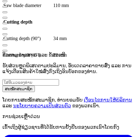
Saw blade diameter
110 mm
Cutting depth
Cutting depth (90°)
34 mm
ຕິດຕາມຂ່າວສານ ແລະ ຂໍ້ສະເໜີ
Cutting depth (45°)
22 mm
ຮັບສ່ວນຫຼຸດພິເສດຕາມປະລິມານ, ອັບເດດລາຄາຂາຍສົ່ງ ແລະ ການ
ແຈ້ງເຕືອນສິນຄ້າໃໝ່ສົ່ງກົງເຖິງອິນບັອກຂອງທ່ານ.
ສະໝັກສະມາຊິກ
ໂດຍການສະໝັກສະມາຊິກ, ທ່ານຍອມຮັບ
ເງື່ອນໄຂການໃຫ້ບໍລິການ
ແລະ
ນະໂຍບາຍຄວາມເປັນສ່ວນຕົວ
ຂອງພວກເຮົາ.
ການຊ່ວຍເຫຼືໍາດ່ວນ
ເຂົ້າເຖິງຜູ້ຊ່ຽວຊານທີ່ໄດ້ຮັບການຢັ້ງຢືນຂອງພວກເຮົາໂດຍກົງ