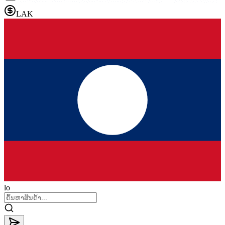
LAK
lo