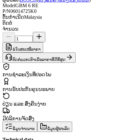
Model
GBM 6 RE
P/N
06014725K0
ຕົ້ນກຳເນີດ
Malaysia
ຕິດຕໍ່
ຈຳນວນ
ຂໍໃບສະເໜີລາຄາ
ຕິດຕໍ່ພວກເຮົາເພື່ອລາຄາທີ່ດີທີ່ສຸດ
ການຊຳລະເງິນທີ່ປອດໄພ
ການຮັບປະກັນຄຸນນະພາບ
ປ່ຽນ ແລະ ສົ່ງຄືນງ່າຍ
ມີບໍລິການຈັດສົ່ງ
ຂໍ້ມູນຈຳເພາະ
ຂໍ້ມູນຜູ້ຜະລິດ
Technical data