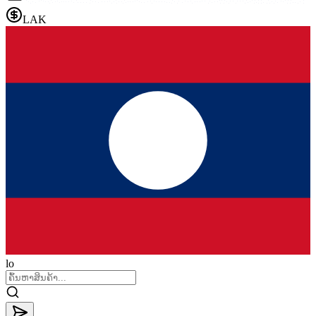
LAK
lo