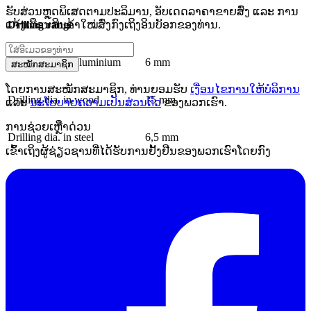
ຮັບສ່ວນຫຼຸດພິເສດຕາມປະລິມານ, ອັບເດດລາຄາຂາຍສົ່ງ ແລະ ການ
ແຈ້ງເຕືອນສິນຄ້າໃໝ່ສົ່ງກົງເຖິງອິນບັອກຂອງທ່ານ.
Drilling range
Drilling dia. in aluminium
6 mm
ສະໝັກສະມາຊິກ
ໂດຍການສະໝັກສະມາຊິກ, ທ່ານຍອມຮັບ
ເງື່ອນໄຂການໃຫ້ບໍລິການ
Drilling dia. in wood
15 mm
ແລະ
ນະໂຍບາຍຄວາມເປັນສ່ວນຕົວ
ຂອງພວກເຮົາ.
ການຊ່ວຍເຫຼືໍາດ່ວນ
Drilling dia. in steel
6,5 mm
ເຂົ້າເຖິງຜູ້ຊ່ຽວຊານທີ່ໄດ້ຮັບການຢັ້ງຢືນຂອງພວກເຮົາໂດຍກົງ