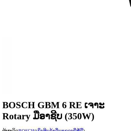
BOSCH GBM 6 RE ເຈາະ
Rotary ມືອາຊີບ (350W)
ຜູ້ຜະລິດ
BOSCH
(
ເບິ່ງສິນຄ້າອື່ນໆຂອງຍີ່ຫໍ້ນີ້
)