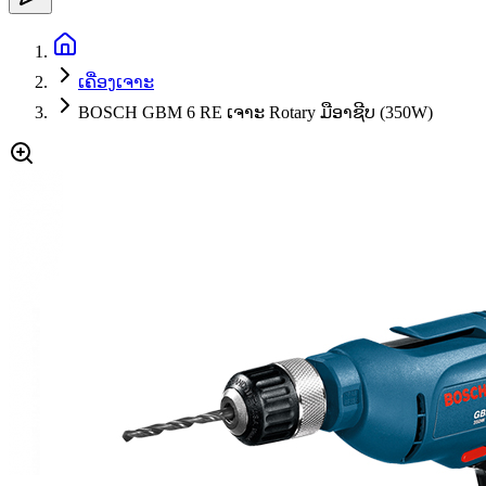
ເຄື່ອງເຈາະ
BOSCH GBM 6 RE ເຈາະ Rotary ມືອາຊີບ (350W)