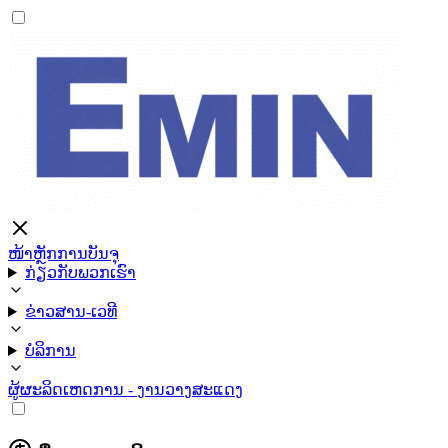
ໜ້າຫຼັກ
ການບັນຈຸ
ກ່ຽວກັບພວກເຮົາ
ຂ່າວສານ-ເວທີ
ບໍລິການ
ຜູ້ຜະລິດ
ເຫດການ - ງານວາງສະແດງ