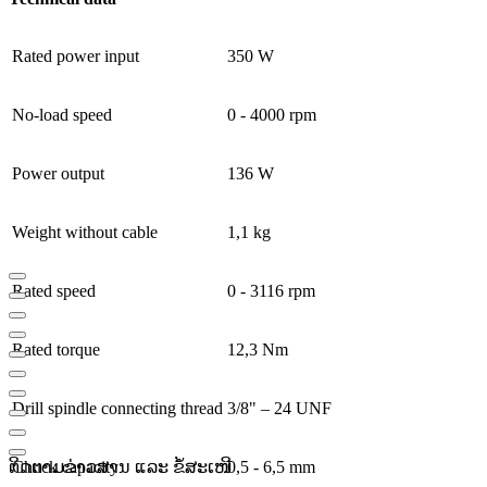
Rated power input
350 W
No-load speed
0 - 4000 rpm
Power output
136 W
Weight without cable
1,1 kg
Rated speed
0 - 3116 rpm
Rated torque
12,3 Nm
Drill spindle connecting thread
3/8" – 24 UNF
ຕິດຕາມຂ່າວສານ ແລະ ຂໍ້ສະເໜີ
Chuck capacity
0,5 - 6,5 mm