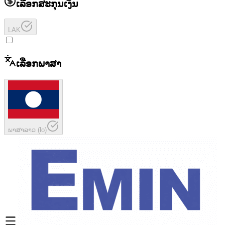
ເລືອກສະກຸນເງິນ
LAK
ເລືອກພາສາ
ພາສາລາວ
(
lo
)