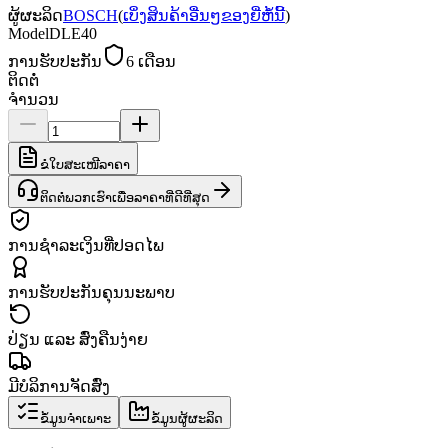
ຜູ້ຜະລິດ
BOSCH
(
ເບິ່ງສິນຄ້າອື່ນໆຂອງຍີ່ຫໍ້ນີ້
)
Model
DLE40
ການຮັບປະກັນ
6 ເດືອນ
ຕິດຕໍ່
ຈຳນວນ
ຂໍໃບສະເໜີລາຄາ
ຕິດຕໍ່ພວກເຮົາເພື່ອລາຄາທີ່ດີທີ່ສຸດ
ການຊຳລະເງິນທີ່ປອດໄພ
ການຮັບປະກັນຄຸນນະພາບ
ປ່ຽນ ແລະ ສົ່ງຄືນງ່າຍ
ມີບໍລິການຈັດສົ່ງ
ຂໍ້ມູນຈຳເພາະ
ຂໍ້ມູນຜູ້ຜະລິດ