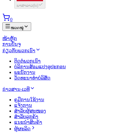
ພາສາລາວ
(
lo
)
0
ໝວດໝູ່
ໜ້າຫຼັກ
ການບັນຈຸ
ກ່ຽວກັບພວກເຮົາ
ຕິດຕໍ່ພວກເຮົາ
ບໍລິການສ້ອມແປງອຸປະກອນ
ພະນັກງານ
ວັດທະນາທຳບໍລິສັດ
ຂ່າວສານ-ເວທີ
ຄູມືການໃຊ້ງານ
ແຈ້ງການ
ສຳລັບຜູ້ສະໜອງ
ສຳລັບລູກຄ້າ
ແນະນຳສິນຄ້າ
ຜູ້ຜະລິດ