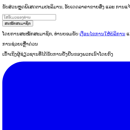
ຮັບສ່ວນຫຼຸດພິເສດຕາມປະລິມານ, ອັບເດດລາຄາຂາຍສົ່ງ ແລະ ການແຈ້ງເ
ສະໝັກສະມາຊິກ
ໂດຍການສະໝັກສະມາຊິກ, ທ່ານຍອມຮັບ
ເງື່ອນໄຂການໃຫ້ບໍລິການ
ແ
ການຊ່ວຍເຫຼືໍາດ່ວນ
ເຂົ້າເຖິງຜູ້ຊ່ຽວຊານທີ່ໄດ້ຮັບການຢັ້ງຢືນຂອງພວກເຮົາໂດຍກົງ