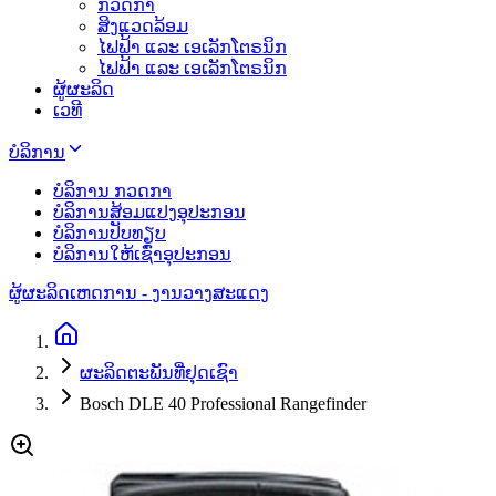
ກວດກາ
ສິງແວດລ້ອມ
ໄຟຟ້າ ແລະ ເອເລັກໂຕຣນິກ
ໄຟຟ້າ ແລະ ເອເລັກໂຕຣນິກ
ຜູ້ຜະລິດ
ເວທີ
ບໍລິການ
ບໍລິການ ກວດກາ
ບໍລິການສ້ອມແປງອຸປະກອນ
ບໍລິການປັບທຽບ
ບໍລິການໃຫ້ເຊົ່າອຸປະກອນ
ຜູ້ຜະລິດ
ເຫດການ - ງານວາງສະແດງ
ຜະລິດຕະພັນທີ່ຢຸດເຊົາ
Bosch DLE 40 Professional Rangefinder