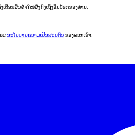
ຕືອນສິນຄ້າໃໝ່ສົ່ງກົງເຖິງອິນບັອກຂອງທ່ານ.
ລະ
ນະໂຍບາຍຄວາມເປັນສ່ວນຕົວ
ຂອງພວກເຮົາ.