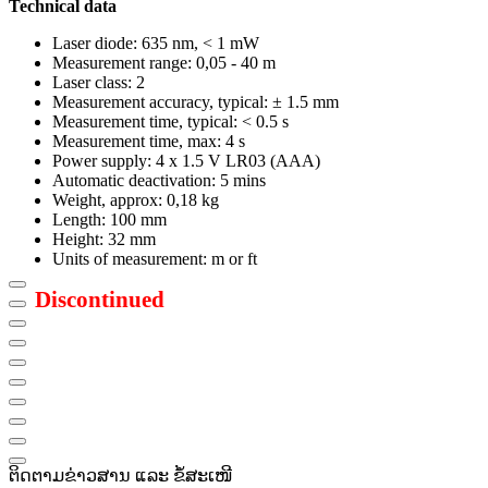
Technical data
Laser diode: 635 nm, < 1 mW
Measurement range: 0,05 - 40 m
Laser class: 2
Measurement accuracy, typical: ± 1.5 mm
Measurement time, typical: < 0.5 s
Measurement time, max: 4 s
Power supply: 4 x 1.5 V LR03 (AAA)
Automatic deactivation: 5 mins
Weight, approx: 0,18 kg
Length: 100 mm
Height: 32 mm
Units of measurement: m or ft
Discontinued
ຕິດຕາມຂ່າວສານ ແລະ ຂໍ້ສະເໜີ