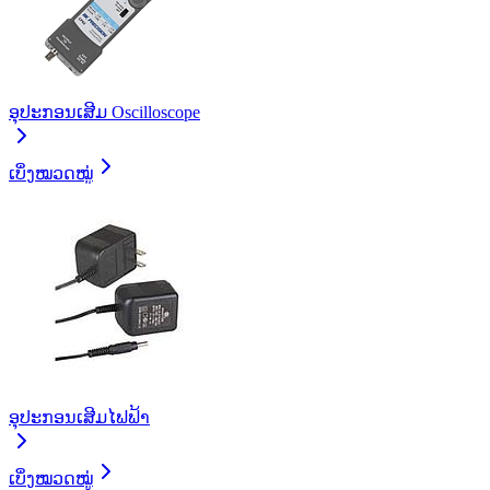
ອຸປະກອນເສີມ Oscilloscope
ເບິ່ງໝວດໝູ່
ອຸປະກອນເສີມໄຟຟ້າ
ເບິ່ງໝວດໝູ່