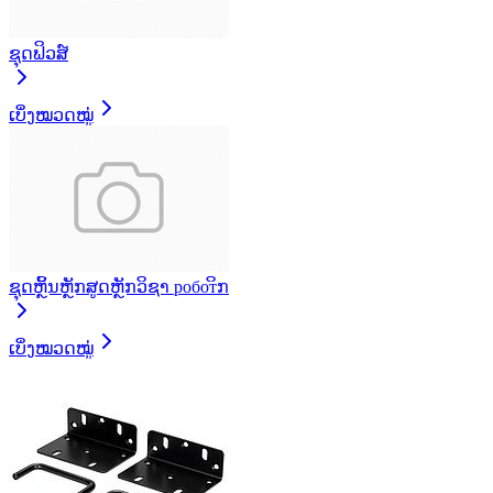
ຊຸດຟິວສ໌
ເບິ່ງໝວດໝູ່
ຊຸດຫຼິ້ນຫຼັກສູດຫຼັກວິຊາ роботິກ
ເບິ່ງໝວດໝູ່