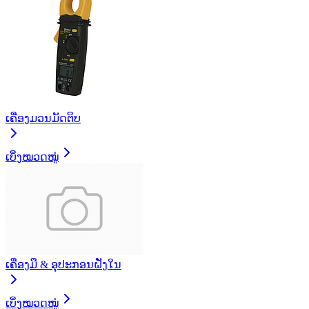
ເຄື່ອງມວນມັດຕິບ
ເບິ່ງໝວດໝູ່
ເຄື່ອງມື & ອຸປະກອນຝັ່ງໃນ
ເບິ່ງໝວດໝູ່