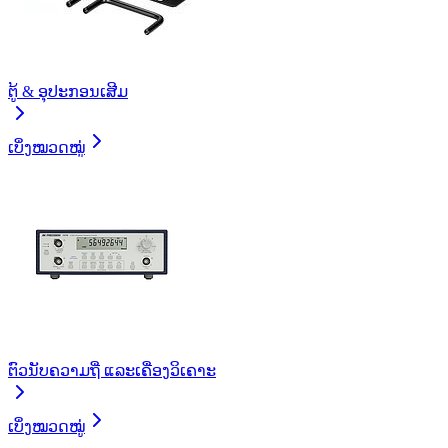
ຕູ້ & ອຸປະກອນເສີມ
ເບິ່ງໝວດໝູ່
ຕົວນັບຄວາມຖີ່ ແລະເຄື່ອງວິເຄາະ
ເບິ່ງໝວດໝູ່