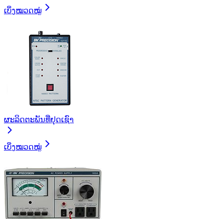
ເບິ່ງໝວດໝູ່
ຜະລິດຕະພັນທີ່ຢຸດເຊົາ
ເບິ່ງໝວດໝູ່