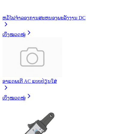
ຫມໍ້ໄຟຈໍາລອງການສະຫນອງພະລັງງານ DC
ເບິ່ງໝວດໝູ່
ອາແດພເຕີ AC ແບບປ່ຽນໃສ່
ເບິ່ງໝວດໝູ່