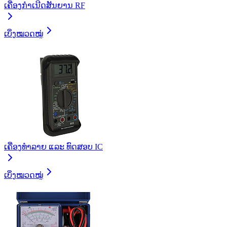
ເຄື່ອງກໍາເນີດສັນຍານ RF
ເບິ່ງໝວດໝູ່
ເຄື່ອງທໍາລາຍ ແລະ ທົດສອບ IC
ເບິ່ງໝວດໝູ່