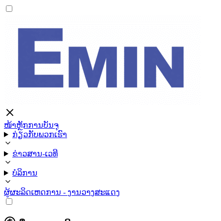
ໜ້າຫຼັກ
ການບັນຈຸ
ກ່ຽວກັບພວກເຮົາ
ຂ່າວສານ-ເວທີ
ບໍລິການ
ຜູ້ຜະລິດ
ເຫດການ - ງານວາງສະແດງ