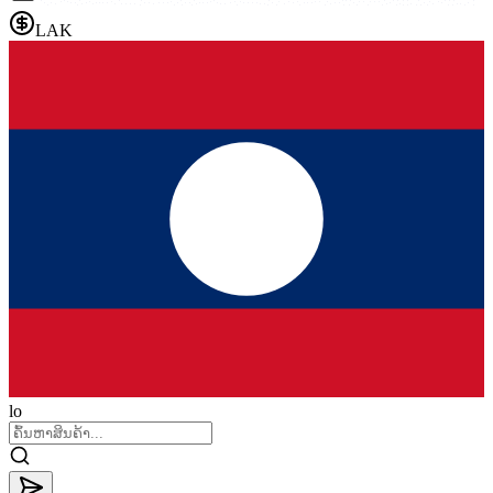
LAK
lo