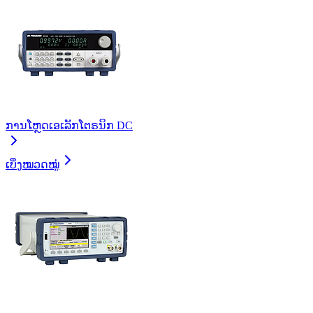
ການໂຫຼດເອເລັກໂຕຣນິກ DC
ເບິ່ງໝວດໝູ່