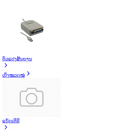
ຕົວແປງສັນຍານ
ເບິ່ງໝວດໝູ່
ແບັດເຕີຣີ