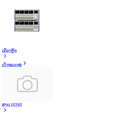
ເຄື່ອງຫຼັກ
ເບິ່ງໝວດໝູ່
ສາຍ HDMI