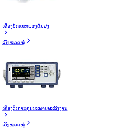
ເຄື່ອງວັດແທກແຮງດັນສູງ
ເບິ່ງໝວດໝູ່
ເຄື່ອງວິເຄາະຄຸນນະພາບພະລັງງານ
ເບິ່ງໝວດໝູ່