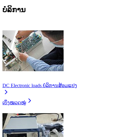
ບໍລິການ
DC Electronic loads ບໍລິການສ້ອມແປງ
ເບິ່ງໝວດໝູ່