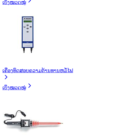
ເບິ່ງໝວດໝູ່
ເຄື່ອງທົດສອບຄວາມຕ້ານທານຫມໍ້ໄຟ
ເບິ່ງໝວດໝູ່