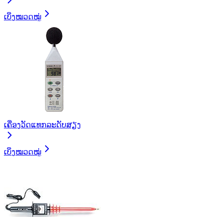
ເບິ່ງໝວດໝູ່
ເຄື່ອງວັດແທກລະດັບສຽງ
ເບິ່ງໝວດໝູ່