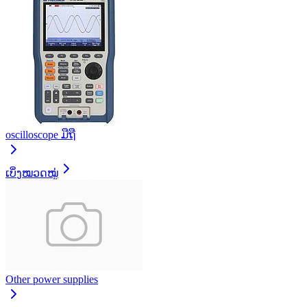
oscilloscope ມືຖື
ເບິ່ງໝວດໝູ່
Other power supplies