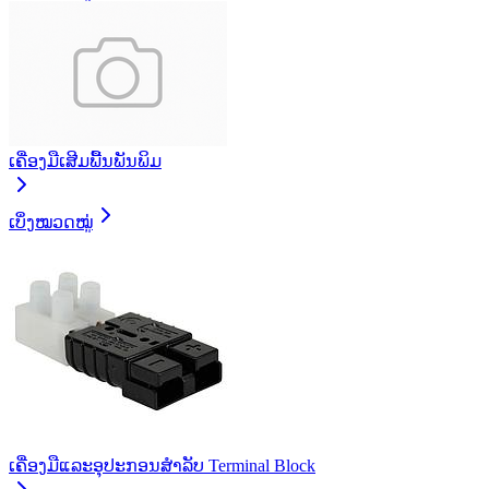
ເຄື່ອງມືເສີມພື້ນພັນພິມ
ເບິ່ງໝວດໝູ່
ເຄື່ອງມືແລະອຸປະກອນສຳລັບ Terminal Block