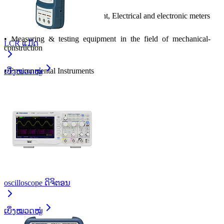
•
Measuring & testing equipment, Electrical and electronic meters
•
Measuring & testing equipment in the field of mechanical-
LCR ແມັດ
construction
•
Environmental Instruments
ເບິ່ງໝວດໝູ່
•
Laboratory equipment
•
Automation equipment
•
etc.
oscilloscope ດິຈິຕອນ
ເບິ່ງໝວດໝູ່