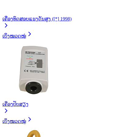
ເຄື່ອງທົດສອບແຮງດັນສູງ ([*] 1998)
ເບິ່ງໝວດໝູ່
ເຄື່ອງປັບສຽງ
ເບິ່ງໝວດໝູ່