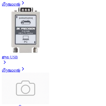
ເບິ່ງໝວດໝູ່
ສາຍ USB
ເບິ່ງໝວດໝູ່