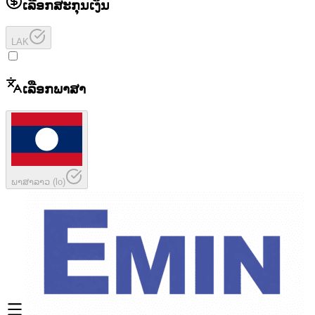
ເລືອກສະກຸນເງິນ
LAK
ເລືອກພາສາ
ພາສາລາວ
(
lo
)