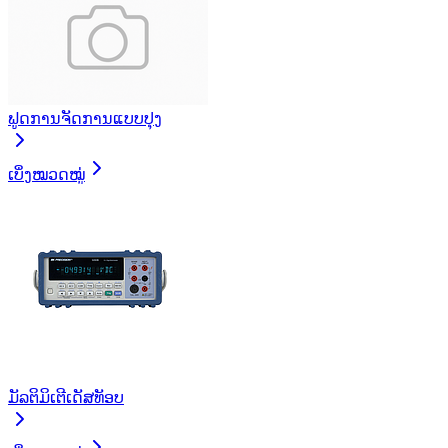
ຟູດການຈັດການແບບປຸງ
ເບິ່ງໝວດໝູ່
ມັລຕິມິເຕີເດັສທັອບ