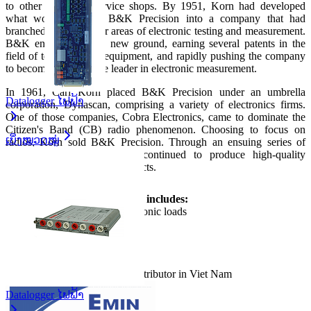
to other television service shops. By 1951, Korn had developed
what would become B&K Precision into a company that had
branched out into other areas of electronic testing and measurement.
B&K engineers broke new ground, earning several patents in the
field of television test equipment, and rapidly pushing the company
to become a worldwide leader in electronic measurement.
In 1961, Carl Korn placed B&K Precision under an umbrella
Datalogger ໄຟຟ້າ
corporation, Dynascan, comprising a variety of electronics firms.
One of those companies, Cobra Electronics, came to dominate the
Citizen's Band (CB) radio phenomenon. Choosing to focus on
ເບິ່ງໝວດໝູ່
radios, Korn sold B&K Precision. Through an ensuing series of
ownership transitions B&K continued to produce high-quality
testing and measurement products.
kprecition
's product portfolio includes:
- Power supplies and DC electronic loads
- Signal generators
- Component testers
- Environmental testers
- etc
EMIN became Bkprecision Distributor in Viet Nam
Datalogger ໄຟຟ້າ