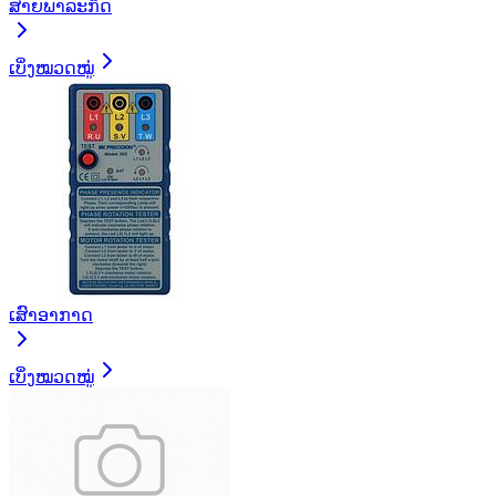
ສາຍພາລະກິດ
ເບິ່ງໝວດໝູ່
ເສົາອາກາດ
ເບິ່ງໝວດໝູ່