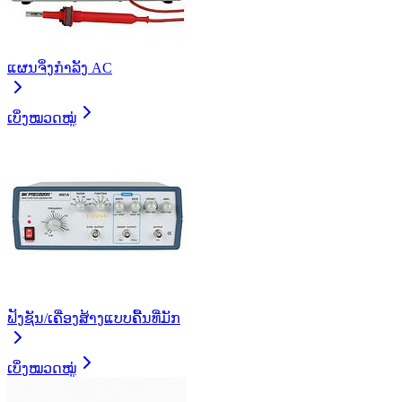
ແຜນຈິ່ງກຳລັງ AC
ເບິ່ງໝວດໝູ່
ຟັງຊັນ/ເຄື່ອງສ້າງແບບຄື້ນທີ່ມັກ
ເບິ່ງໝວດໝູ່