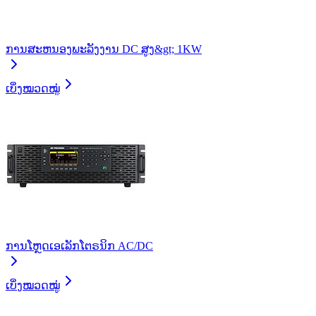
ການສະຫນອງພະລັງງານ DC ສູງ&gt; 1KW
ເບິ່ງໝວດໝູ່
ການໂຫຼດເອເລັກໂຕຣນິກ AC/DC
ເບິ່ງໝວດໝູ່