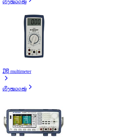
ເບິ່ງໝວດໝູ່
ມືຖື multimeter
ເບິ່ງໝວດໝູ່