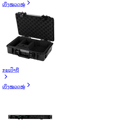
ເບິ່ງໝວດໝູ່
ກະເປົາຖື
ເບິ່ງໝວດໝູ່