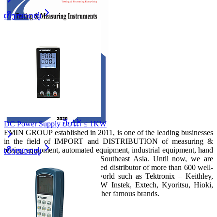
ເບິ່ງໝວດໝູ່
DC Power Supply ປັບໄດ້ ≤ 1KW
EMIN GROUP established in 2011, is one of the leading businesses
in the field of IMPORT and DISTRIBUTION of measuring &
testing equipment, automated equipment, industrial equipment, hand
ເບິ່ງໝວດໝູ່
tools, etc in Vietnam and in Southeast Asia. Until now, we are
always proud to be the authorized distributor of more than 600 well-
known manufacturers in the world such as Tektronix – Keithley,
Keysight, Chauvin-Arnoux, GW Instek, Extech, Kyoritsu, Hioki,
Insize, Flir, Protek, and many other famous brands.
Main products: