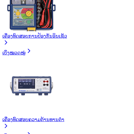
ເຄື່ອງທົດສອບການປ້ອງກັນອິນເຊັວ
ເບິ່ງໝວດໝູ່
ເຄື່ອງທົດສອບຄວາມຕ້ານທານຕໍ່າ