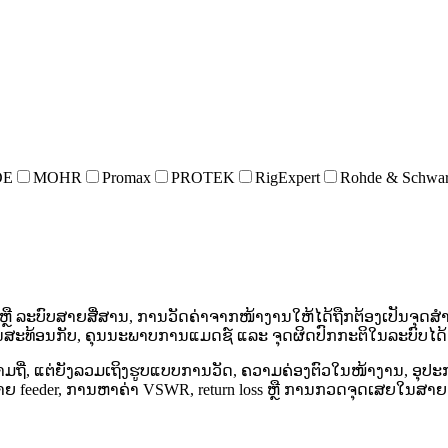
DE
MOHR
Promax
PROTEK
RigExpert
Rohde & Schwa
ື ລະບົບສາຍສື່ສານ, ການວັດຄ່າຈາກໜ້າງານໃຫ້ໄດ້ຖືກຕ້ອງເປັນຈຸດສໍ
ນສະທ້ອນກັບ, ຄຸນນະພາບການແມດຊ໌ ແລະ ຈຸດຜິດປົກກະຕິໃນລະບົບໄດ້ໄ
ງຄວາມຖີ່, ແຕ່ຍັງລວມເຖິງຮູບແບບການວັດ, ຄວາມຄ່ອງຕົວໃນໜ້າງານ, ອ
ສາຍ feeder, ການຫາຄ່າ VSWR, return loss ຫຼື ການກວດຈຸດເສຍໃນສາຍ