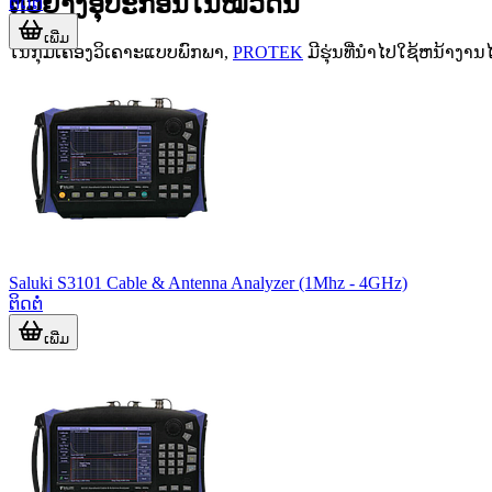
ຕົວຢ່າງອຸປະກອນໃນໝວດນີ້
ຕິດຕໍ່
ເພີ່ມ
ໃນກຸ່ມເຄື່ອງວິເຄາະແບບພົກພາ,
PROTEK
ມີຮຸ່ນທີ່ນໍາໄປໃຊ້ຫນ້າງາ
Saluki S3101 Cable & Antenna Analyzer (1Mhz - 4GHz)
ຕິດຕໍ່
ເພີ່ມ