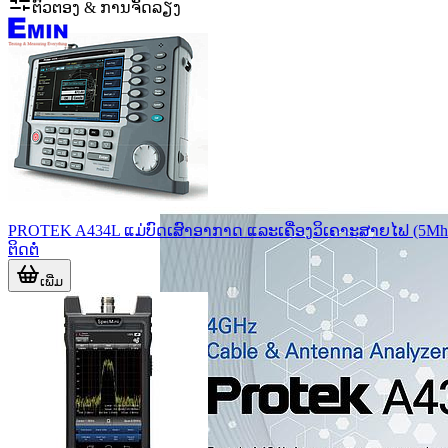
ຕົວຕອງ & ການຈັດລຽງ
PROTEK A434L ແມ່ບົດເສົາອາກາດ ແລະເຄື່ອງວິເຄາະສາຍໄຟ (5Mh
ຕິດຕໍ່
ເພີ່ມ