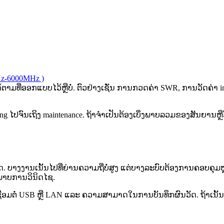
Hz-6000MHz )
ດ້ຕາມທີ່ອອກແບບໄວ້ຫຼືບໍ່. ຕົວຢ່າງເຊັ່ນ ການກວດຄ່າ SWR, ການວັດຄ່
ng ໄປຈົນເຖິງ maintenance. ຖ້າຈໍາເປັນຕ້ອງເບິ່ງພາບລວມຂອງສັນຍານຫຼືວິ
ດ. ບາງງານເນັ້ນໄປທີ່ຍ່ານຄວາມຖີ່ບໍ່ສູງ ແຕ່ບາງລະບົບຕ້ອງການຄອບຄ
ພາບການວິນິດໄຊ.
ຊື່ອມຕໍ່ USB ຫຼື LAN ແລະ ຄວາມສາມາດໃນການບັນທຶກຜົນວັດ. ຖ້າເນ