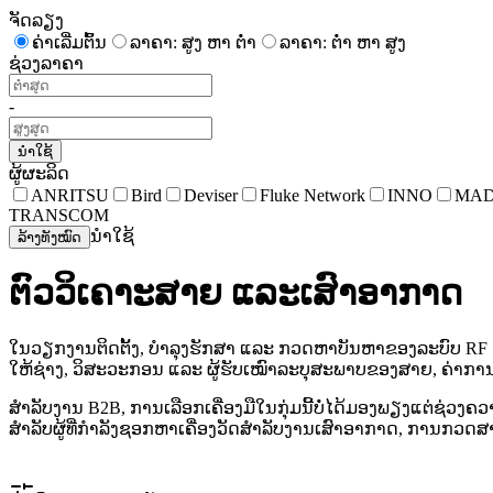
ຈັດລຽງ
ຄ່າເລີ່ມຕົ້ນ
ລາຄາ: ສູງ ຫາ ຕໍ່າ
ລາຄາ: ຕໍ່າ ຫາ ສູງ
ຊ່ວງລາຄາ
-
ນຳໃຊ້
ຜູ້ຜະລິດ
ANRITSU
Bird
Deviser
Fluke Network
INNO
MA
TRANSCOM
ນຳໃຊ້
ລ້າງທັງໝົດ
ຕົວວິເຄາະສາຍ ແລະເສົາອາກາດ
ໃນວຽກງານຕິດຕັ້ງ, ບໍາລຸງຮັກສາ ແລະ ກວດຫາບັນຫາຂອງລະບົບ RF ຫຼ
ໃຫ້ຊ່າງ, ວິສະວະກອນ ແລະ ຜູ້ຮັບເໝົາລະບຸສະພາບຂອງສາຍ, ຄ່າກາ
ສໍາລັບງານ B2B, ການເລືອກເຄື່ອງມືໃນກຸ່ມນີ້ບໍ່ໄດ້ມອງພຽງແຕ່ຊ່ວ
ສໍາລັບຜູ້ທີ່ກໍາລັງຊອກຫາເຄື່ອງວັດສໍາລັບງານເສົາອາກາດ, ການກວດ