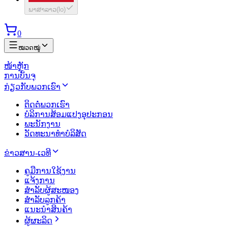
ພາສາລາວ
(
lo
)
0
ໝວດໝູ່
ໜ້າຫຼັກ
ການບັນຈຸ
ກ່ຽວກັບພວກເຮົາ
ຕິດຕໍ່ພວກເຮົາ
ບໍລິການສ້ອມແປງອຸປະກອນ
ພະນັກງານ
ວັດທະນາທຳບໍລິສັດ
ຂ່າວສານ-ເວທີ
ຄູມືການໃຊ້ງານ
ແຈ້ງການ
ສຳລັບຜູ້ສະໜອງ
ສຳລັບລູກຄ້າ
ແນະນຳສິນຄ້າ
ຜູ້ຜະລິດ