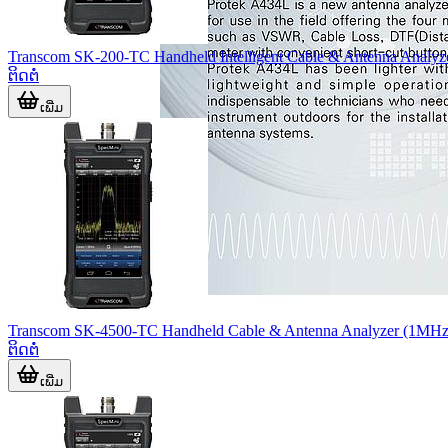
Transcom SK-200-TC Handheld Intelligent Cable & Antenna Anal
ຕິດຕໍ່
ເພີ່ມ
Transcom SK-4500-TC Handheld Cable & Antenna Analyzer (1MH
ຕິດຕໍ່
ເພີ່ມ