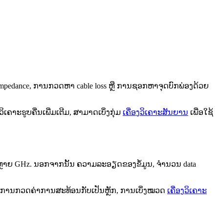
າ impedance, ການກວດຫາ cable loss ຫຼື ການຊອກຫາຈຸດບົກພ່ອງດ້ວຍ
ເຄາະຮູບຄື່ນເພີ່ມເຕີມ, ສາມາດເບິ່ງກຸ່ມ
ເຄື່ອງວິເຄາະສັນຍານ
ເພື່ອໃຊ້
ຸມຫຼາຍ GHz. ນອກຈາກນັ້ນ ຄວາມລະອຽດຂອງຂໍ້ມູນ, ຈໍານວນ data
ັ້ນການກວດຄ່າການສະທ້ອນກັບເປັນຫຼັກ, ການເບິ່ງໝວດ
ເຄື່ອງວິເຄາະ