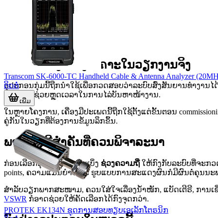
ບົດບາດຂອງເຄື່ອງວິເຄາະໃນວຽກງານຈິງ
Transcom SK-6000-TC Handheld Cable & Antenna Analyzer (20M
ຕິດຕໍ່
ອຸປະກອນກຸ່ມນີ້ຖືກນໍາໃຊ້ເພື່ອກວດສອບວ່າລະບົບສົ່ງສັນຍານທໍາງານໄ
DTF ເພື່ອຊ່ວຍຫຼຸດເວລາໃນການໄລ່ບັນຫາໜ້າງານ.
ເພີ່ມ
ໃນຫຼາຍໂຄງການ, ເຄື່ອງມືປະເພດນີ້ຖືກໃຊ້ຕັ້ງແຕ່ຂັ້ນຕອນ commissioni
ຄູ່ກັນໃນວຽກທີ່ຕ້ອງການຂໍ້ມູນລຶກຂຶ້ນ.
ພາລາມິເຕີສໍາຄັນທີ່ຄວນພິຈາລະນາ
ກ່ອນເລືອກອຸປະກອນ, ຄວນເບິ່ງ
ຊ່ວງຄວາມຖີ່
ໃຫ້ກົງກັບລະບົບທີ່ຈະກວ
points, ຄວາມແມ່ນຍໍາ ແລະ ຮູບແບບການສະແດງຜົນກໍມີຜົນຕໍ່ຄຸນນະ
ສໍາລັບວຽກພາກສະໜາມ, ຄວນໃສ່ໃຈເລື່ອງນ້ໍາໜັກ, ແບັດເຕີຣີ, ການເ
VSWR
ກໍອາດຊ່ວຍໃຫ້ຄັດເລືອກໄດ້ກົງຈຸດກວ່າ.
PROTEK EK134N ຊຸດ​ການ​ສອບ​ທຽບ​ເອ​ເລັກ​ໂຕຣ​ນິກ​