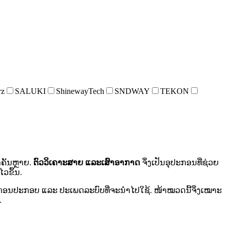
rz
SALUKI
ShinewayTech
SNDWAY
TEKON
າຄັນຫຼາຍ.
ຕົວວິເຄາະສາຍ ແລະເສົາອາກາດ
ຈຶ່ງເປັນອຸປະກອນທີ່ຊ່ວຍ
ວຂຶ້ນ.
ຸປະກອນປະກອບ ແລະ ປະເພດລະບົບທີ່ຈະນໍາໄປໃຊ້. ໜ້າໝວດນີ້ຈຶ່ງເໝາະ
.