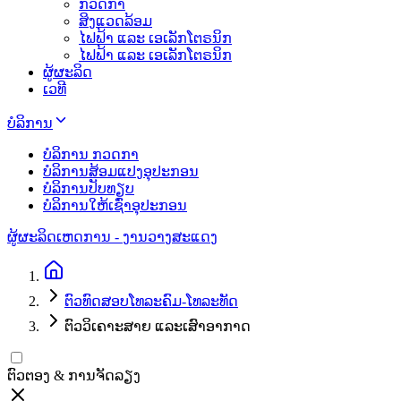
ກວດກາ
ສິງແວດລ້ອມ
ໄຟຟ້າ ແລະ ເອເລັກໂຕຣນິກ
ໄຟຟ້າ ແລະ ເອເລັກໂຕຣນິກ
ຜູ້ຜະລິດ
ເວທີ
ບໍລິການ
ບໍລິການ ກວດກາ
ບໍລິການສ້ອມແປງອຸປະກອນ
ບໍລິການປັບທຽບ
ບໍລິການໃຫ້ເຊົ່າອຸປະກອນ
ຜູ້ຜະລິດ
ເຫດການ - ງານວາງສະແດງ
ຕົວທົດສອບໂທລະຄົມ-ໂທລະທັດ
ຕົວວິເຄາະສາຍ ແລະເສົາອາກາດ
ຕົວຕອງ & ການຈັດລຽງ