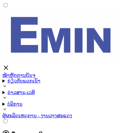
ໜ້າຫຼັກ
ການບັນຈຸ
ກ່ຽວກັບພວກເຮົາ
ຂ່າວສານ-ເວທີ
ບໍລິການ
ຜູ້ຜະລິດ
ເຫດການ - ງານວາງສະແດງ