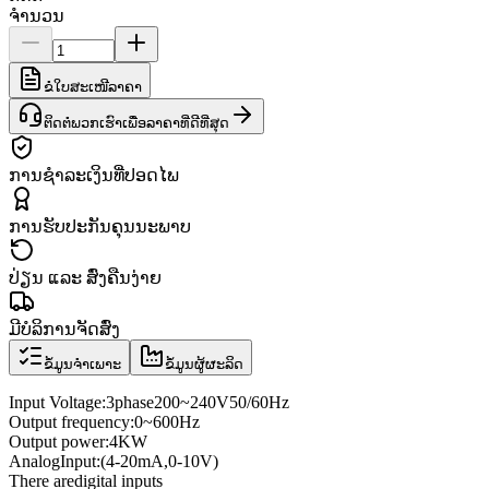
ຈຳນວນ
ຂໍໃບສະເໜີລາຄາ
ຕິດຕໍ່ພວກເຮົາເພື່ອລາຄາທີ່ດີທີ່ສຸດ
ການຊຳລະເງິນທີ່ປອດໄພ
ການຮັບປະກັນຄຸນນະພາບ
ປ່ຽນ ແລະ ສົ່ງຄືນງ່າຍ
ມີບໍລິການຈັດສົ່ງ
ຂໍ້ມູນຈຳເພາະ
ຂໍ້ມູນຜູ້ຜະລິດ
Input Voltage
:
3
phase
200
~
240V
50/60
Hz
Output frequency
:
0
~
600
Hz
Output power
:
4KW
Analog
Input
:
(4
-
20mA
,
0
-
10V
)
There are
digital inputs