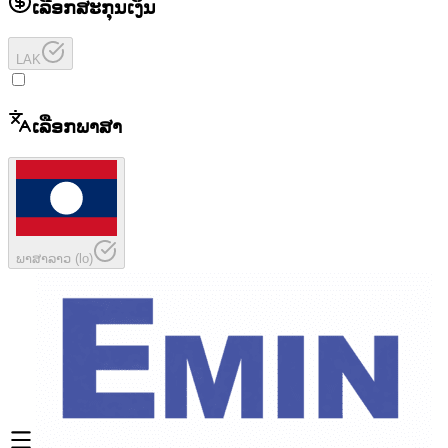
ເລືອກສະກຸນເງິນ
LAK
ເລືອກພາສາ
ພາສາລາວ
(
lo
)