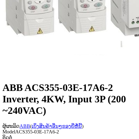
ABB ACS355-03E-17A6-2
Inverter, 4KW, Input 3P (200
~240VAC)
ຜູ້ຜະລິດ
ABB
(
ເບິ່ງສິນຄ້າອື່ນໆຂອງຍີ່ຫໍ້ນີ້
)
Model
ACS355-03E-17A6-2
ຕິດຕໍ່