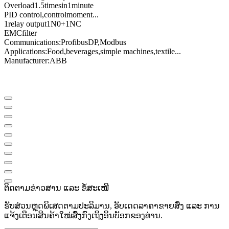
Overload
1.5
times
in
1
minute
PID control
,
control
moment
...
1
relay output
1N0
+
1NC
EMC
filter
Communications
:
Profibus
DP
,
Modbus
Applications:
Food
,
beverages
,
simple machines
,
textile
...
Manufacturer
:
ABB
ຕິດຕາມຂ່າວສານ ແລະ ຂໍ້ສະເໜີ
ຮັບສ່ວນຫຼຸດພິເສດຕາມປະລິມານ, ອັບເດດລາຄາຂາຍສົ່ງ ແລະ ການ
ແຈ້ງເຕືອນສິນຄ້າໃໝ່ສົ່ງກົງເຖິງອິນບັອກຂອງທ່ານ.