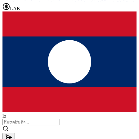
LAK
lo