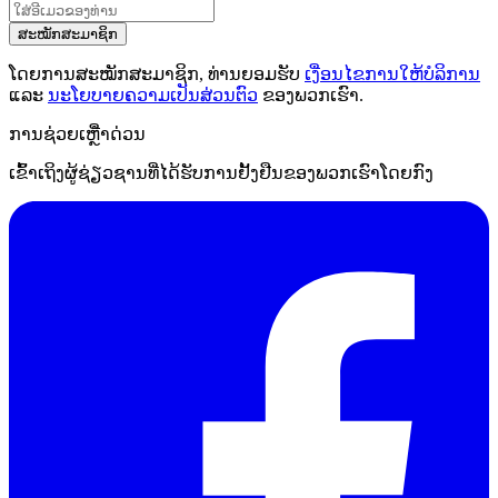
ສະໝັກສະມາຊິກ
ໂດຍການສະໝັກສະມາຊິກ, ທ່ານຍອມຮັບ
ເງື່ອນໄຂການໃຫ້ບໍລິການ
ແລະ
ນະໂຍບາຍຄວາມເປັນສ່ວນຕົວ
ຂອງພວກເຮົາ.
ການຊ່ວຍເຫຼືໍາດ່ວນ
ເຂົ້າເຖິງຜູ້ຊ່ຽວຊານທີ່ໄດ້ຮັບການຢັ້ງຢືນຂອງພວກເຮົາໂດຍກົງ