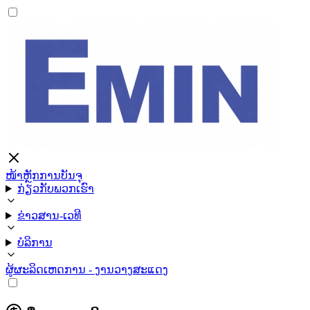
ໜ້າຫຼັກ
ການບັນຈຸ
ກ່ຽວກັບພວກເຮົາ
ຂ່າວສານ-ເວທີ
ບໍລິການ
ຜູ້ຜະລິດ
ເຫດການ - ງານວາງສະແດງ