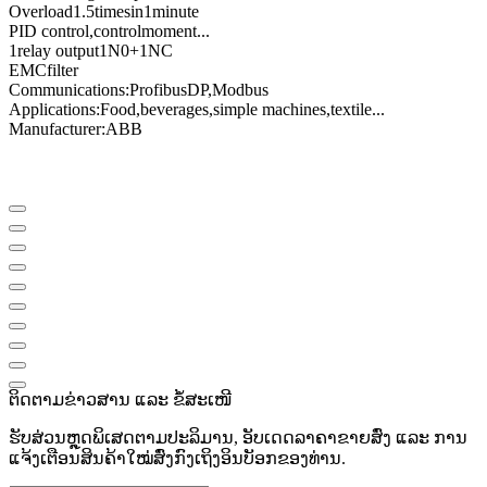
Overload
1.5
times
in
1
minute
PID control
,
control
moment
...
1
relay output
1N0
+
1NC
EMC
filter
Communications
:
Profibus
DP
,
Modbus
Applications:
Food
,
beverages
,
simple machines
,
textile
...
Manufacturer
:
ABB
ຕິດຕາມຂ່າວສານ ແລະ ຂໍ້ສະເໜີ
ຮັບສ່ວນຫຼຸດພິເສດຕາມປະລິມານ, ອັບເດດລາຄາຂາຍສົ່ງ ແລະ ການ
ແຈ້ງເຕືອນສິນຄ້າໃໝ່ສົ່ງກົງເຖິງອິນບັອກຂອງທ່ານ.