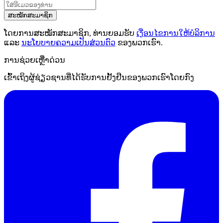
ສະໝັກສະມາຊິກ
ໂດຍການສະໝັກສະມາຊິກ, ທ່ານຍອມຮັບ
ເງື່ອນໄຂການໃຫ້ບໍລິການ
ແລະ
ນະໂຍບາຍຄວາມເປັນສ່ວນຕົວ
ຂອງພວກເຮົາ.
ການຊ່ວຍເຫຼືໍາດ່ວນ
ເຂົ້າເຖິງຜູ້ຊ່ຽວຊານທີ່ໄດ້ຮັບການຢັ້ງຢືນຂອງພວກເຮົາໂດຍກົງ