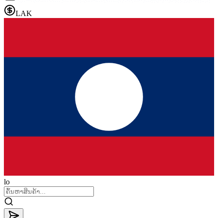
LAK
lo