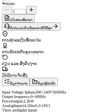
ຈຳນວນ
ຂໍໃບສະເໜີລາຄາ
ຕິດຕໍ່ພວກເຮົາເພື່ອລາຄາທີ່ດີທີ່ສຸດ
ການຊຳລະເງິນທີ່ປອດໄພ
ການຮັບປະກັນຄຸນນະພາບ
ປ່ຽນ ແລະ ສົ່ງຄືນງ່າຍ
ມີບໍລິການຈັດສົ່ງ
ຂໍ້ມູນຈຳເພາະ
ຂໍ້ມູນຜູ້ຜະລິດ
Input Voltage
:
3
phase
200
~
240V
50/60
Hz
Output frequency
:
0
~
600
Hz
Power
output:
2.2kW
Analog
Input
:
(4
-
20mA
,
0
-
10V
)
There are
digital inputs