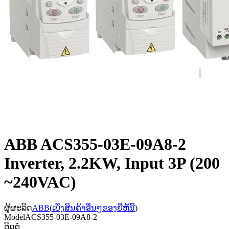
ABB ACS355-03E-09A8-2
Inverter, 2.2KW, Input 3P (200
~240VAC)
ຜູ້ຜະລິດ
ABB
(
ເບິ່ງສິນຄ້າອື່ນໆຂອງຍີ່ຫໍ້ນີ້
)
Model
ACS355-03E-09A8-2
ຕິດຕໍ່