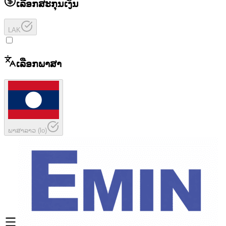
ເລືອກສະກຸນເງິນ
LAK
ເລືອກພາສາ
ພາສາລາວ
(
lo
)