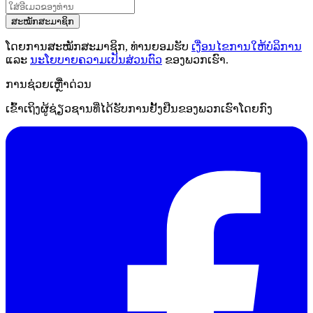
ສະໝັກສະມາຊິກ
ໂດຍການສະໝັກສະມາຊິກ, ທ່ານຍອມຮັບ
ເງື່ອນໄຂການໃຫ້ບໍລິການ
ແລະ
ນະໂຍບາຍຄວາມເປັນສ່ວນຕົວ
ຂອງພວກເຮົາ.
ການຊ່ວຍເຫຼືໍາດ່ວນ
ເຂົ້າເຖິງຜູ້ຊ່ຽວຊານທີ່ໄດ້ຮັບການຢັ້ງຢືນຂອງພວກເຮົາໂດຍກົງ