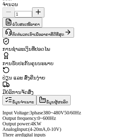
ຈຳນວນ
ຂໍໃບສະເໜີລາຄາ
ຕິດຕໍ່ພວກເຮົາເພື່ອລາຄາທີ່ດີທີ່ສຸດ
ການຊຳລະເງິນທີ່ປອດໄພ
ການຮັບປະກັນຄຸນນະພາບ
ປ່ຽນ ແລະ ສົ່ງຄືນງ່າຍ
ມີບໍລິການຈັດສົ່ງ
ຂໍ້ມູນຈຳເພາະ
ຂໍ້ມູນຜູ້ຜະລິດ
Input Voltage
:
3
phase
380
~
480V
50/60
Hz
Output frequency
:
0
~
600
Hz
Output power
:
4KW
Analog
Input
:
(4
-
20mA
,
0
-
10V
)
There are
digital inputs