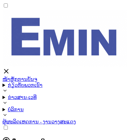
ໜ້າຫຼັກ
ການບັນຈຸ
ກ່ຽວກັບພວກເຮົາ
ຂ່າວສານ-ເວທີ
ບໍລິການ
ຜູ້ຜະລິດ
ເຫດການ - ງານວາງສະແດງ