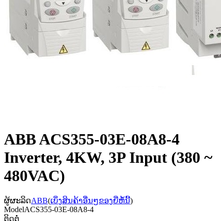
ABB ACS355-03E-08A8-4
Inverter, 4KW, 3P Input (380 ~
480VAC)
ຜູ້ຜະລິດ
ABB
(
ເບິ່ງສິນຄ້າອື່ນໆຂອງຍີ່ຫໍ້ນີ້
)
Model
ACS355-03E-08A8-4
ຕິດຕໍ່