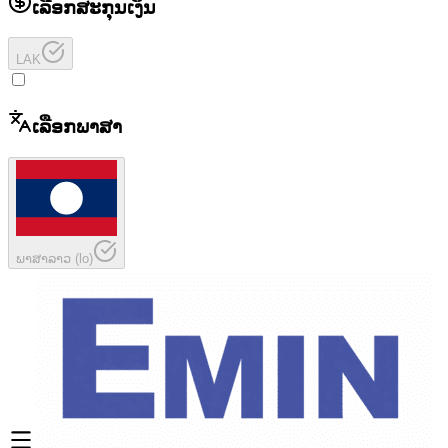
ເລືອກສະກຸນເງິນ
LAK
ເລືອກພາສາ
ພາສາລາວ
(
lo
)