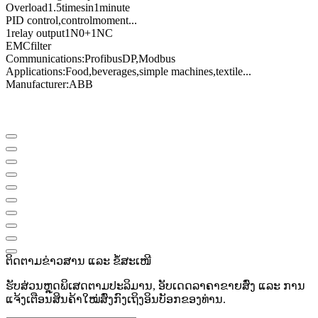
Overload
1.5
times
in
1
minute
PID control
,
control
moment
...
1
relay output
1N0
+
1NC
EMC
filter
Communications
:
Profibus
DP
,
Modbus
Applications:
Food
,
beverages
,
simple machines
,
textile
...
Manufacturer
:
ABB
ຕິດຕາມຂ່າວສານ ແລະ ຂໍ້ສະເໜີ
ຮັບສ່ວນຫຼຸດພິເສດຕາມປະລິມານ, ອັບເດດລາຄາຂາຍສົ່ງ ແລະ ການ
ແຈ້ງເຕືອນສິນຄ້າໃໝ່ສົ່ງກົງເຖິງອິນບັອກຂອງທ່ານ.