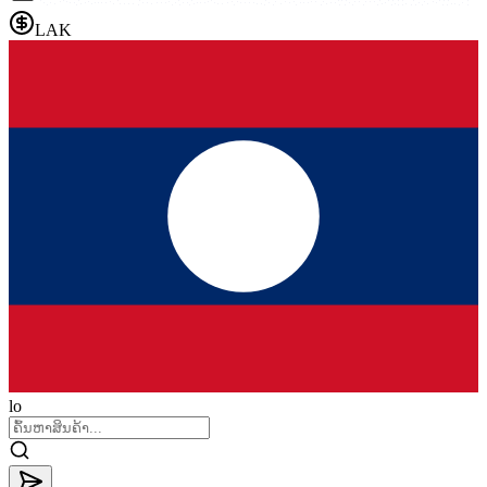
LAK
lo