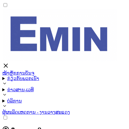
ໜ້າຫຼັກ
ການບັນຈຸ
ກ່ຽວກັບພວກເຮົາ
ຂ່າວສານ-ເວທີ
ບໍລິການ
ຜູ້ຜະລິດ
ເຫດການ - ງານວາງສະແດງ