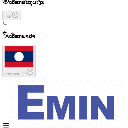
ເລືອກສະກຸນເງິນ
LAK
ເລືອກພາສາ
ພາສາລາວ
(
lo
)