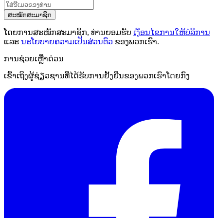
ສະໝັກສະມາຊິກ
ໂດຍການສະໝັກສະມາຊິກ, ທ່ານຍອມຮັບ
ເງື່ອນໄຂການໃຫ້ບໍລິການ
ແລະ
ນະໂຍບາຍຄວາມເປັນສ່ວນຕົວ
ຂອງພວກເຮົາ.
ການຊ່ວຍເຫຼືໍາດ່ວນ
ເຂົ້າເຖິງຜູ້ຊ່ຽວຊານທີ່ໄດ້ຮັບການຢັ້ງຢືນຂອງພວກເຮົາໂດຍກົງ