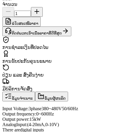
ຈຳນວນ
ຂໍໃບສະເໜີລາຄາ
ຕິດຕໍ່ພວກເຮົາເພື່ອລາຄາທີ່ດີທີ່ສຸດ
ການຊຳລະເງິນທີ່ປອດໄພ
ການຮັບປະກັນຄຸນນະພາບ
ປ່ຽນ ແລະ ສົ່ງຄືນງ່າຍ
ມີບໍລິການຈັດສົ່ງ
ຂໍ້ມູນຈຳເພາະ
ຂໍ້ມູນຜູ້ຜະລິດ
Input Voltage
:
3
phase
380
~
480V
50/60
Hz
Output frequency
:
0
~
600
Hz
Output power
:
15kW
Analog
Input
:
(4
-
20mA
,
0
-
10V
)
There are
digital inputs