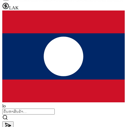
LAK
lo