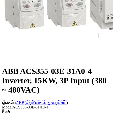
ABB ACS355-03E-31A0-4
Inverter, 15KW, 3P Input (380
~ 480VAC)
ຜູ້ຜະລິດ
ABB
(
ເບິ່ງສິນຄ້າອື່ນໆຂອງຍີ່ຫໍ້ນີ້
)
Model
ACS355-03E-31A0-4
ຕິດຕໍ່