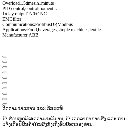
Overload
1.5
times
in
1
minute
PID control
,
control
moment
...
1
relay output
1N0
+
1NC
EMC
filter
Communications
:
Profibus
DP
,
Modbus
Applications:
Food
,
beverages
,
simple machines
,
textile
...
Manufacturer
:
ABB
ຕິດຕາມຂ່າວສານ ແລະ ຂໍ້ສະເໜີ
ຮັບສ່ວນຫຼຸດພິເສດຕາມປະລິມານ, ອັບເດດລາຄາຂາຍສົ່ງ ແລະ ການ
ແຈ້ງເຕືອນສິນຄ້າໃໝ່ສົ່ງກົງເຖິງອິນບັອກຂອງທ່ານ.