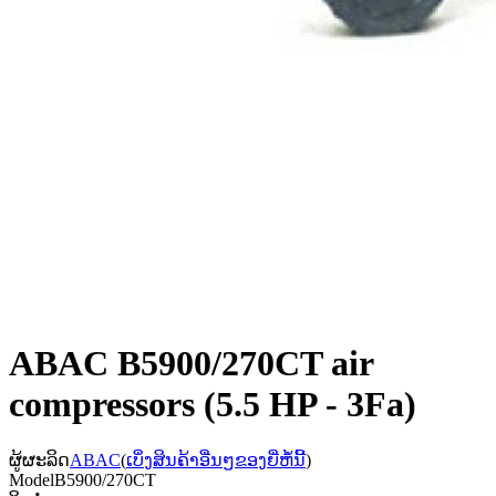
ABAC B5900/270CT air
compressors (5.5 HP - 3Fa)
ຜູ້ຜະລິດ
ABAC
(
ເບິ່ງສິນຄ້າອື່ນໆຂອງຍີ່ຫໍ້ນີ້
)
Model
B5900/270CT