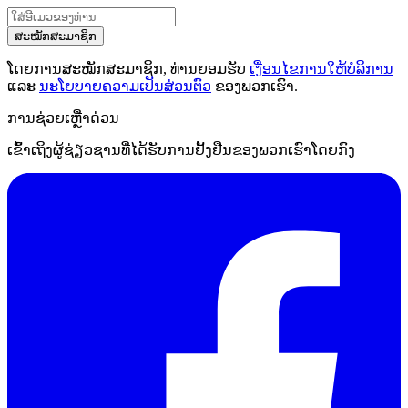
ສະໝັກສະມາຊິກ
ໂດຍການສະໝັກສະມາຊິກ, ທ່ານຍອມຮັບ
ເງື່ອນໄຂການໃຫ້ບໍລິການ
ແລະ
ນະໂຍບາຍຄວາມເປັນສ່ວນຕົວ
ຂອງພວກເຮົາ.
ການຊ່ວຍເຫຼືໍາດ່ວນ
ເຂົ້າເຖິງຜູ້ຊ່ຽວຊານທີ່ໄດ້ຮັບການຢັ້ງຢືນຂອງພວກເຮົາໂດຍກົງ