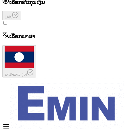
ເລືອກສະກຸນເງິນ
LAK
ເລືອກພາສາ
ພາສາລາວ
(
lo
)