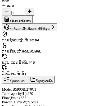
ຕິດຕໍ່
ຈຳນວນ
ຂໍໃບສະເໜີລາຄາ
ຕິດຕໍ່ພວກເຮົາເພື່ອລາຄາທີ່ດີທີ່ສຸດ
ການຊຳລະເງິນທີ່ປອດໄພ
ການຮັບປະກັນຄຸນນະພາບ
ປ່ຽນ ແລະ ສົ່ງຄືນງ່າຍ
ມີບໍລິການຈັດສົ່ງ
ຂໍ້ມູນຈຳເພາະ
ຂໍ້ມູນຜູ້ຜະລິດ
Model
:
B5900B/270CT
Tank
capacity
(
L
)
:
270
Flow
(
l
/
min
)
:
653
Power (
HP
/
KW
)
:
5.5/4.1