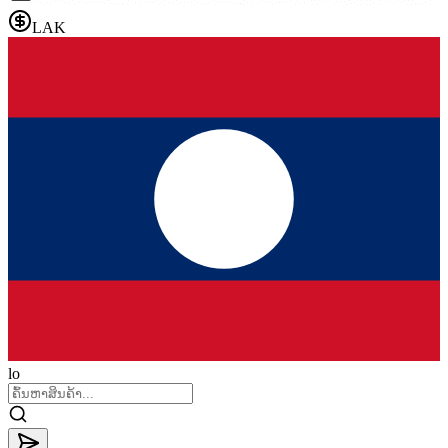
LAK
lo