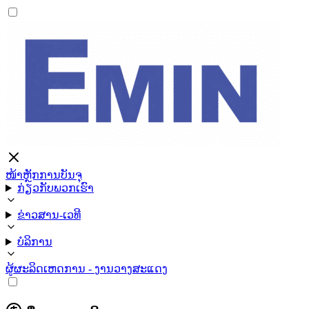
ໜ້າຫຼັກ
ການບັນຈຸ
ກ່ຽວກັບພວກເຮົາ
ຂ່າວສານ-ເວທີ
ບໍລິການ
ຜູ້ຜະລິດ
ເຫດການ - ງານວາງສະແດງ