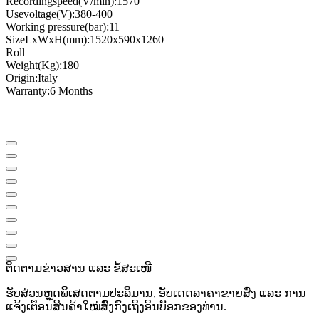
Recording
speed
(
V
/
min
)
:
1570
Use
voltage
(
V
)
:
380-400
Working pressure
(
bar
)
:
11
Size
LxWxH
(
mm
)
:
1520x
590
x
1260
Roll
Weight
(
Kg
)
:
180
Origin
:
Italy
Warranty
:
6 Months
ຕິດຕາມຂ່າວສານ ແລະ ຂໍ້ສະເໜີ
ຮັບສ່ວນຫຼຸດພິເສດຕາມປະລິມານ, ອັບເດດລາຄາຂາຍສົ່ງ ແລະ ການ
ແຈ້ງເຕືອນສິນຄ້າໃໝ່ສົ່ງກົງເຖິງອິນບັອກຂອງທ່ານ.