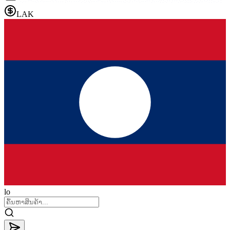
LAK
lo