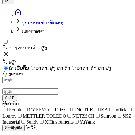
ອຸປະກອນຫ້ອງທົດລອງ
Calorimeter
ຕົວຕອງ & ການຈັດລຽງ
ຈັດລຽງ
ຄ່າເລີ່ມຕົ້ນ
ລາຄາ: ສູງ ຫາ ຕໍ່າ
ລາຄາ: ຕໍ່າ ຫາ ສູງ
ຊ່ວງລາຄາ
-
ນຳໃຊ້
ຜູ້ຜະລິດ
Bonnin
CYEEYO
Falex
HINOTEK
IKA
Infitek
Lonroy
METTLER TOLEDO
NETZSCH
Samyon
SKZ
Industrial
Sundy
XHinstruments
YuYang
ນຳໃຊ້
ລ້າງທັງໝົດ