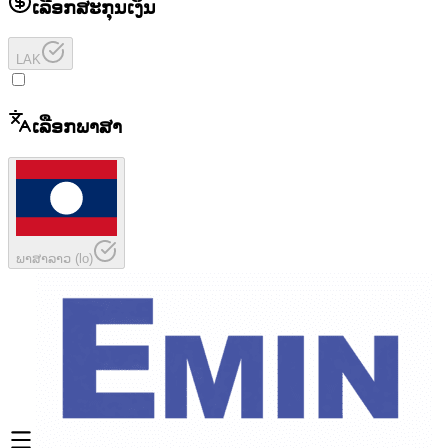
ເລືອກສະກຸນເງິນ
LAK
ເລືອກພາສາ
ພາສາລາວ
(
lo
)