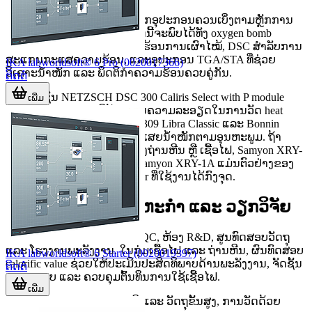
ສຳລັບຜູ້ໃຊ້ງານ B2B, ການເລືອກອຸປະກອນຄວນເບິ່ງຕາມຫຼັກການ
ວັດຫຼາຍກວ່າຊື່ສິນຄ້າ. ໃນໝວດນີ້ຈະພົບໄດ້ທັງ oxygen bomb
calorimeter ສຳລັບຫາຄ່າຄວາມຮ້ອນການເຜົາໄໝ້, DSC ສຳລັບການ
ສະແກນກະແສຄວາມຮ້ອນ, ແລະອຸປະກອນ TGA/STA ທີ່ຊ່ວຍ
IKA labworldsoft® 6 Pro (0020017366)
ວິເຄາະນ້ຳໜັກ ແລະ ພຶດຕິກຳຄວາມຮ້ອນຄວບຄູ່ກັນ.
ຕິດຕໍ່
ຕົວຢ່າງເຊັ່ນ NETZSCH DSC 300 Caliris Select with P module
ເພີ່ມ
ເໝາະກັບວຽກ DSC ທີ່ຕ້ອງການຄວາມລະອຽດໃນການວັດ heat
flow, ຂະນະທີ່ NETZSCH TG 309 Libra Classic ແລະ Bonnin
TGA103 ຊ່ວຍຕິດຕາມການສູນເສຍນ້ຳໜັກຕາມອຸນຫະພູມ. ຖ້າ
ວຽກງານເນັ້ນຄ່າພະລັງງານຂອງຖ່ານຫີນ ຫຼື ເຊື້ອໄຟ, Samyon XRY-
1A+, Samyon XRY-1C ແລະ Samyon XRY-1A ແມ່ນຕົວຢ່າງຂອງ
ລະບົບ oxygen bomb calorimeter ທີ່ໃຊ້ງານໄດ້ກົງຈຸດ.
ການນຳໃຊ້ໃນອຸດສາຫະກຳ ແລະ ວຽກວິຈັຍ
Calorimeter ຖືກນຳໃຊ້ໃນຫ້ອງ QC, ຫ້ອງ R&D, ສູນທົດສອບວັດຖຸ
ແລະ ໂຮງງານພະລັງງານ. ໃນກຸ່ມເຊື້ອໄຟ ແລະ ຖ່ານຫີນ, ຜົນທົດສອບ
IKA labworldsoft® 6 Starter (0020019397)
calorific value ຊ່ວຍໃຫ້ປະເມີນປະສິດທິພາບດ້ານພະລັງງານ, ຈັດຊັ້ນ
ຕິດຕໍ່
ຄຸນນະພາບ ແລະ ຄວບຄຸມຕົ້ນທຶນການໃຊ້ເຊື້ອໄຟ.
ເພີ່ມ
ໃນກຸ່ມ polymer, ຢາ, ສານເຄມີ ແລະ ວັດຖຸຂັ້ນສູງ, ການວັດດ້ວຍ