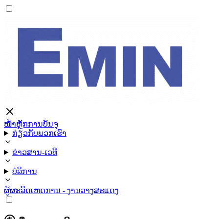
ໜ້າຫຼັກ
ການບັນຈຸ
ກ່ຽວກັບພວກເຮົາ
ຂ່າວສານ-ເວທີ
ບໍລິການ
ຜູ້ຜະລິດ
ເຫດການ - ງານວາງສະແດງ