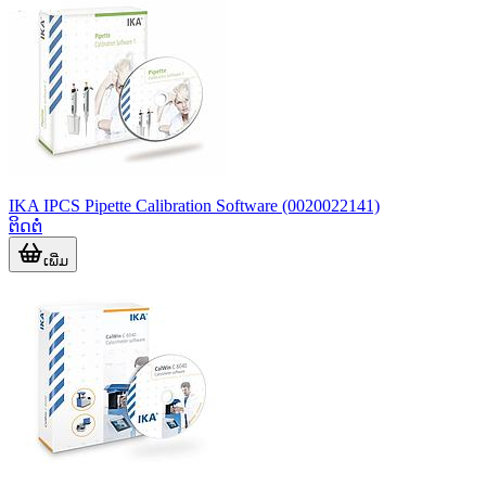
DSC, TGA ຫຼື STA ຊ່
IKA IPCS Pipette Calibration Software (0020022141)
ຕິດຕໍ່
ເພີ່ມ