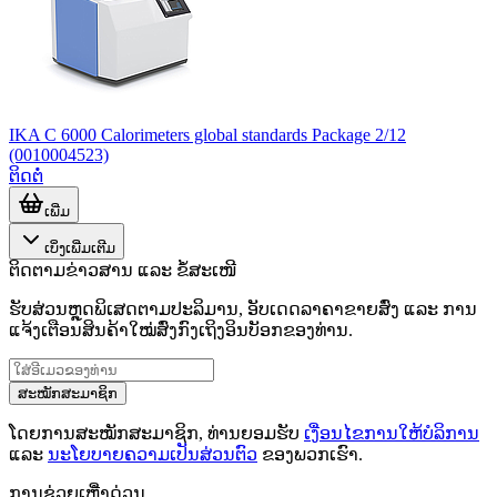
IKA C 6000 Calorimeters global standards Package 2/12
(0010004523)
ຕິດຕໍ່
ເພີ່ມ
ເບິ່ງເພີ່ມເຕີມ
ຕິດຕາມຂ່າວສານ ແລະ ຂໍ້ສະເໜີ
ຮັບສ່ວນຫຼຸດພິເສດຕາມປະລິມານ, ອັບເດດລາຄາຂາຍສົ່ງ ແລະ ການ
ແຈ້ງເຕືອນສິນຄ້າໃໝ່ສົ່ງກົງເຖິງອິນບັອກຂອງທ່ານ.
ສະໝັກສະມາຊິກ
ໂດຍການສະໝັກສະມາຊິກ, ທ່ານຍອມຮັບ
ເງື່ອນໄຂການໃຫ້ບໍລິການ
ແລະ
ນະໂຍບາຍຄວາມເປັນສ່ວນຕົວ
ຂອງພວກເຮົາ.
ການຊ່ວຍເຫຼືໍາດ່ວນ