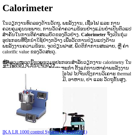
Calorimeter
ໃນວຽກງານທົດລອງດ້ານວັດຖຸ, ພະລັງງານ, ເຊື້ອໄຟ ແລະ ການ
ຄວບຄຸມຄຸນນະພາບ, ການວັດຄ່າຄວາມຮ້ອນຢ່າງແມ່ນຍຳເປັນຕົວແປ
ສຳຄັນໃນການຕີຄ່າສະມບັດຂອງຕົວຢ່າງ.
Calorimeter
ຈຶ່ງເປັນກຸ່ມ
ອຸປະກອນທີ່ຖືກນຳໃຊ້ຢ່າງກວ້າງ ເພື່ອວັດການປ່ຽນແປງດ້ານ
ພະລັງງານຄວາມຮ້ອນ, ຈຸດປ່ຽນຟາສ, ພຶດຕິກຳການສະລາຍ, ຫຼື ຄ່າ
calorific value ຂອງວັດສະດຸ.
ໜ້າລວມໝວດນີ້ຮວບຮວມອຸປະກອນສຳລັບວຽກງານ calorimetry ໃນ
ຕົວຕອງ & ການຈັດລຽງ
ຫ້ອງທົດລອງ B2B ແລະ ອຸດສາຫະກຳ ຕັ້ງແຕ່ການຫາຄ່າພະລັງງານ
ການເຜົາໄໝ້ຂອງຖ່ານຫີນ ຫຼື ເຊື້ອໄຟ ໄປຈົນເຖິງການວິເຄາະ thermal
behavior ຂອງ polymer, ສານເຄມີ, ອາຫານ, ຢາ ແລະ ວັດຖຸຂັ້ນສູງ.
IKA LR 1000 control System (0025001991)