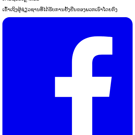
ເຂົ້າເຖິງຜູ້ຊ່ຽວຊານທີ່ໄດ້ຮັບການຢັ້ງຢືນຂອງພວກເຮົາໂດຍກົງ